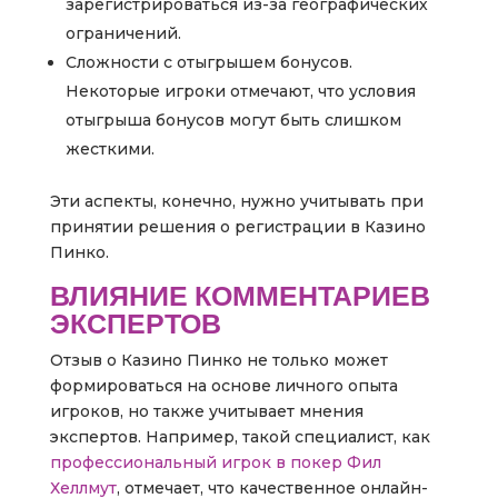
зарегистрироваться из-за географических
ограничений.
Сложности с отыгрышем бонусов.
Некоторые игроки отмечают, что условия
отыгрыша бонусов могут быть слишком
жесткими.
Эти аспекты, конечно, нужно учитывать при
принятии решения о регистрации в Казино
Пинко.
ВЛИЯНИЕ КОММЕНТАРИЕВ
ЭКСПЕРТОВ
Отзыв о Казино Пинко не только может
формироваться на основе личного опыта
игроков, но также учитывает мнения
экспертов. Например, такой специалист, как
профессиональный игрок в покер Фил
Хеллмут
, отмечает, что качественное онлайн-