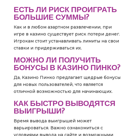
ЕСТЬ ЛИ РИСК ПРОИГРАТЬ
БОЛЬШИЕ СУММЫ?
Как и в любом азартном развлечении, при
игре в казино существует риск потери денег.
Игрокам стоит устанавливать лимиты на свои
ставки и придерживаться их.
МОЖНО ЛИ ПОЛУЧИТЬ
БОНУСЫ В КАЗИНО ПИНКО?
Да, Казино Пинко предлагает щедрые бонусы
для новых пользователей, что является
отличной возможностью для начинающих.
КАК БЫСТРО ВЫВОДЯТСЯ
ВЫИГРЫШИ?
Время вывода выигрышей может
варьироваться. Важно ознакомиться с
условиями вывода на сайте и возможными