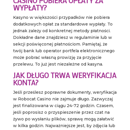
CASINO POBIERA OPŁATY ZA
WYPŁATY?
Kasyno w większości przypadków nie pobiera
dodatkowych opłat za standardowe wypłaty. To
jednak zależy od konkretnej metody płatności.
Dokładne dane znajdziesz w regulaminie lub w
sekcji poświęconej płatnościom. Pamiętaj, że
twój bank lub operator portfela elektronicznego
może pobrać własną prowizję za przyjęcie
przelewu. To już jest niezależne od kasyna.
JAK DŁUGO TRWA WERYFIKACJA
KONTA?
Jeśli prześlesz poprawne dokumenty, weryfikacja
w Robocat Casino nie zajmuje długo. Zazwyczaj
jest finalizowana w ciągu 24-72 godzin. Czasem,
jeśli poprosisz o przyspieszenie przez czat na
żywo po wysłaniu plików, sprawę mogą załatwić
w kilka godzin. Najważniejsze jest, by zdjęcia lub