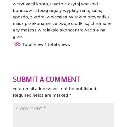
weryfikacji konta, uważnie czytaj warunki
bonusów i stosuj reguły wypłaty na tę samą
sposób, z której wpłacałeś. W takim przypadku
masz przekonanie, że twoje środki są chronione,
a ty możesz w relaksie skoncentrować się na
grze.
Total View 1 total views
SUBMIT A COMMENT
Your email address will not be published.
Required fields are marked
*