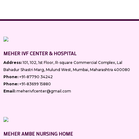
MEHER IVF CENTER & HOSPITAL
Address:
101, 102, 1st Floor, R-square Commercial Complex, Lal
Bahadur Shastri Marg, Mulund West, Mumbai, Maharashtra 400080
Phone:
+91-87790 34242
Phone:
+91-83699 15880
Email:
meherivfcenter@gmail.com
MEHER AMBE NURSING HOME