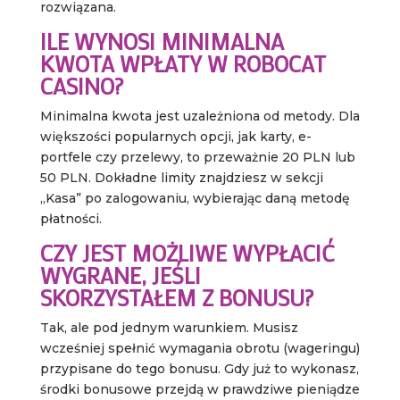
rozwiązana.
ILE WYNOSI MINIMALNA
KWOTA WPŁATY W ROBOCAT
CASINO?
Minimalna kwota jest uzależniona od metody. Dla
większości popularnych opcji, jak karty, e-
portfele czy przelewy, to przeważnie 20 PLN lub
50 PLN. Dokładne limity znajdziesz w sekcji
„Kasa” po zalogowaniu, wybierając daną metodę
płatności.
CZY JEST MOŻLIWE WYPŁACIĆ
WYGRANE, JEŚLI
SKORZYSTAŁEM Z BONUSU?
Tak, ale pod jednym warunkiem. Musisz
wcześniej spełnić wymagania obrotu (wageringu)
przypisane do tego bonusu. Gdy już to wykonasz,
środki bonusowe przejdą w prawdziwe pieniądze