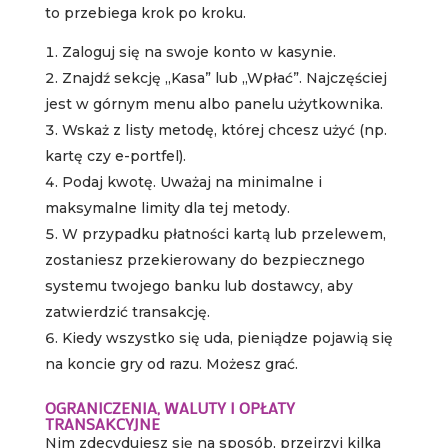
to przebiega krok po kroku.
Zaloguj się na swoje konto w kasynie.
Znajdź sekcję „Kasa” lub „Wpłać”. Najczęściej
jest w górnym menu albo panelu użytkownika.
Wskaż z listy metodę, której chcesz użyć (np.
kartę czy e-portfel).
Podaj kwotę. Uważaj na minimalne i
maksymalne limity dla tej metody.
W przypadku płatności kartą lub przelewem,
zostaniesz przekierowany do bezpiecznego
systemu twojego banku lub dostawcy, aby
zatwierdzić transakcję.
Kiedy wszystko się uda, pieniądze pojawią się
na koncie gry od razu. Możesz grać.
OGRANICZENIA, WALUTY I OPŁATY
TRANSAKCYJNE
Nim zdecydujesz się na sposób, przejrzyj kilka