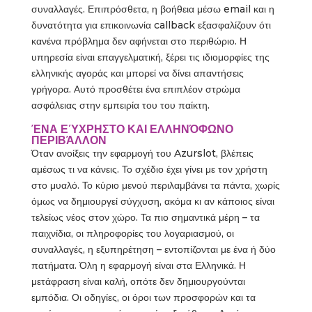
συναλλαγές. Επιπρόσθετα, η βοήθεια μέσω email και η
δυνατότητα για επικοινωνία callback εξασφαλίζουν ότι
κανένα πρόβλημα δεν αφήνεται στο περιθώριο. Η
υπηρεσία είναι επαγγελματική, ξέρει τις ιδιομορφίες της
ελληνικής αγοράς και μπορεί να δίνει απαντήσεις
γρήγορα. Αυτό προσθέτει ένα επιπλέον στρώμα
ασφάλειας στην εμπειρία του του παίκτη.
ΈΝΑ ΕΎΧΡΗΣΤΟ ΚΑΙ ΕΛΛΗΝΌΦΩΝΟ
ΠΕΡΙΒΆΛΛΟΝ
Όταν ανοίξεις την εφαρμογή του Azurslot, βλέπεις
αμέσως τι να κάνεις. Το σχέδιο έχει γίνει με τον χρήστη
στο μυαλό. Το κύριο μενού περιλαμβάνει τα πάντα, χωρίς
όμως να δημιουργεί σύγχυση, ακόμα κι αν κάποιος είναι
τελείως νέος στον χώρο. Τα πιο σημαντικά μέρη – τα
παιχνίδια, οι πληροφορίες του λογαριασμού, οι
συναλλαγές, η εξυπηρέτηση – εντοπίζονται με ένα ή δύο
πατήματα. Όλη η εφαρμογή είναι στα Ελληνικά. Η
μετάφραση είναι καλή, οπότε δεν δημιουργούνται
εμπόδια. Οι οδηγίες, οι όροι των προσφορών και τα