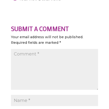
SUBMIT A COMMENT
Your email address will not be published.
Required fields are marked
*