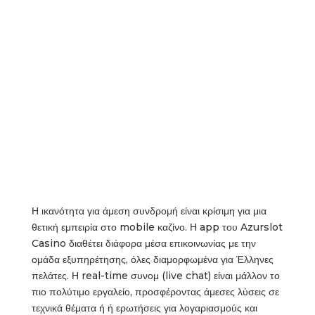
Η ικανότητα για άμεση συνδρομή είναι κρίσιμη για μια
θετική εμπειρία στο mobile καζίνο. Η app του Azurslot
Casino διαθέτει διάφορα μέσα επικοινωνίας με την
ομάδα εξυπηρέτησης, όλες διαμορφωμένα για Έλληνες
πελάτες. Η real-time συνομ (live chat) είναι μάλλον το
πιο πολύτιμο εργαλείο, προσφέροντας άμεσες λύσεις σε
τεχνικά θέματα ή ή ερωτήσεις για λογαριασμούς και