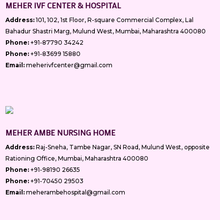
MEHER IVF CENTER & HOSPITAL
Address:
101, 102, 1st Floor, R-square Commercial Complex, Lal
Bahadur Shastri Marg, Mulund West, Mumbai, Maharashtra 400080
Phone:
+91-87790 34242
Phone:
+91-83699 15880
Email:
meherivfcenter@gmail.com
MEHER AMBE NURSING HOME
Address:
Raj-Sneha, Tambe Nagar, SN Road, Mulund West, opposite
Rationing Office, Mumbai, Maharashtra 400080
Phone:
+91-98190 26635
Phone:
+91-70450 29503
Email:
meherambehospital@gmail.com