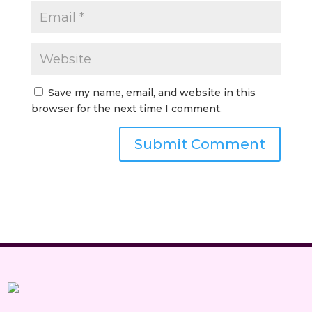
Save my name, email, and website in this
browser for the next time I comment.