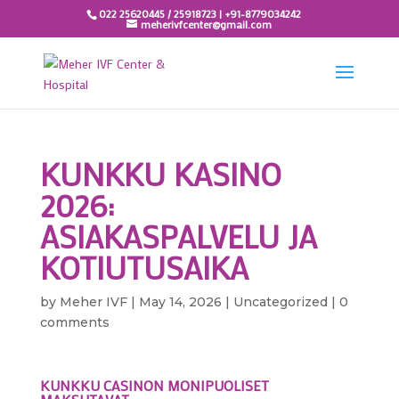
022 25620445 / 25918723 | +91-8779034242
meherivfcenter@gmail.com
KUNKKU KASINO
2026:
ASIAKASPALVELU JA
KOTIUTUSAIKA
by
Meher IVF
|
May 14, 2026
|
Uncategorized
|
0
comments
KUNKKU CASINON MONIPUOLISET