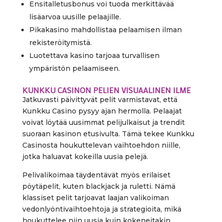
Ensitalletusbonus voi tuoda merkittävää
lisäarvoa uusille pelaajille.
Pikakasino mahdollistaa pelaamisen ilman
rekisteröitymistä.
Luotettava kasino tarjoaa turvallisen
ympäristön pelaamiseen.
KUNKKU CASINON PELIEN VISUAALINEN ILME
Jatkuvasti päivittyvät pelit varmistavat, että
Kunkku Casino pysyy ajan hermolla. Pelaajat
voivat löytää uusimmat pelijulkaisut ja trendit
suoraan kasinon etusivulta. Tämä tekee Kunkku
Casinosta houkuttelevan vaihtoehdon niille,
jotka haluavat kokeilla uusia pelejä.
Pelivalikoimaa täydentävät myös erilaiset
pöytäpelit, kuten blackjack ja ruletti. Nämä
klassiset pelit tarjoavat laajan valikoiman
vedonlyöntivaihtoehtoja ja strategioita, mikä
houkuttelee niin uusia kuin kokeneitakin