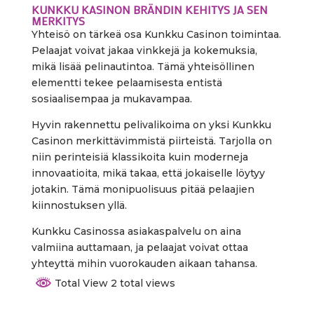
KUNKKU KASINON BRÄNDIN KEHITYS JA SEN
MERKITYS
Yhteisö on tärkeä osa Kunkku Casinon toimintaa.
Pelaajat voivat jakaa vinkkejä ja kokemuksia,
mikä lisää pelinautintoa. Tämä yhteisöllinen
elementti tekee pelaamisesta entistä
sosiaalisempaa ja mukavampaa.
Hyvin rakennettu pelivalikoima on yksi Kunkku
Casinon merkittävimmistä piirteistä. Tarjolla on
niin perinteisiä klassikoita kuin moderneja
innovaatioita, mikä takaa, että jokaiselle löytyy
jotakin. Tämä monipuolisuus pitää pelaajien
kiinnostuksen yllä.
Kunkku Casinossa asiakaspalvelu on aina
valmiina auttamaan, ja pelaajat voivat ottaa
yhteyttä mihin vuorokauden aikaan tahansa.
Total View 2 total views