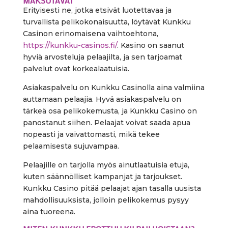
MAKSUTAVAT
Erityisesti ne, jotka etsivät luotettavaa ja
turvallista pelikokonaisuutta, löytävät Kunkku
Casinon erinomaisena vaihtoehtona,
https://kunkku-casinos.fi/
. Kasino on saanut
hyviä arvosteluja pelaajilta, ja sen tarjoamat
palvelut ovat korkealaatuisia.
Asiakaspalvelu on Kunkku Casinolla aina valmiina
auttamaan pelaajia. Hyvä asiakaspalvelu on
tärkeä osa pelikokemusta, ja Kunkku Casino on
panostanut siihen. Pelaajat voivat saada apua
nopeasti ja vaivattomasti, mikä tekee
pelaamisesta sujuvampaa.
Pelaajille on tarjolla myös ainutlaatuisia etuja,
kuten säännölliset kampanjat ja tarjoukset.
Kunkku Casino pitää pelaajat ajan tasalla uusista
mahdollisuuksista, jolloin pelikokemus pysyy
aina tuoreena.