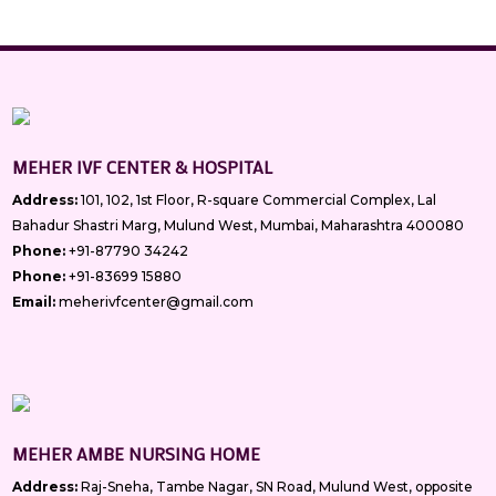
MEHER IVF CENTER & HOSPITAL
Address:
101, 102, 1st Floor, R-square Commercial Complex, Lal
Bahadur Shastri Marg, Mulund West, Mumbai, Maharashtra 400080
Phone:
+91-87790 34242
Phone:
+91-83699 15880
Email:
meherivfcenter@gmail.com
MEHER AMBE NURSING HOME
Address:
Raj-Sneha, Tambe Nagar, SN Road, Mulund West, opposite