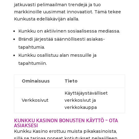
jatkuvasti pelimaailman trendejä ja tuo
markkinoille uusimmat innovaatiot. Tämä tekee
Kunkusta edelläkävijän alalla.
Kunkku on aktiivinen sosiaalisessa mediassa.
Brändi järjestää säännöllisesti asiakas-
tapahtumia.
Kunkku osallistuu alan messuille ja
tapahtumiin.
Ominaisuus
Tieto
Käyttäjäystävälliset
Verkkosivut
verkkosivut ja
verkkokauppa
KUNKKU KASINON BONUSTEN KÄYTTÖ – OTA
ASIAKSESI
Kunkku Kasino erottuu muista pikakasinoista,
sillä se tarjoaa nopeat kotiutukset pelaajilleen.