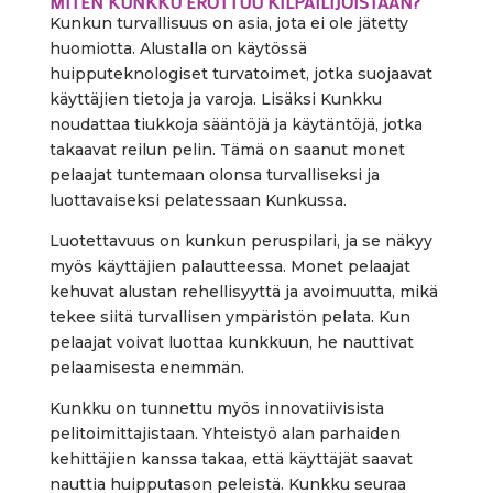
MITEN KUNKKU EROTTUU KILPAILIJOISTAAN?
Kunkun turvallisuus on asia, jota ei ole jätetty
huomiotta. Alustalla on käytössä
huipputeknologiset turvatoimet, jotka suojaavat
käyttäjien tietoja ja varoja. Lisäksi Kunkku
noudattaa tiukkoja sääntöjä ja käytäntöjä, jotka
takaavat reilun pelin. Tämä on saanut monet
pelaajat tuntemaan olonsa turvalliseksi ja
luottavaiseksi pelatessaan Kunkussa.
Luotettavuus on kunkun peruspilari, ja se näkyy
myös käyttäjien palautteessa. Monet pelaajat
kehuvat alustan rehellisyyttä ja avoimuutta, mikä
tekee siitä turvallisen ympäristön pelata. Kun
pelaajat voivat luottaa kunkkuun, he nauttivat
pelaamisesta enemmän.
Kunkku on tunnettu myös innovatiivisista
pelitoimittajistaan. Yhteistyö alan parhaiden
kehittäjien kanssa takaa, että käyttäjät saavat
nauttia huipputason peleistä. Kunkku seuraa