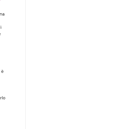
una
i
è
 è
rlo