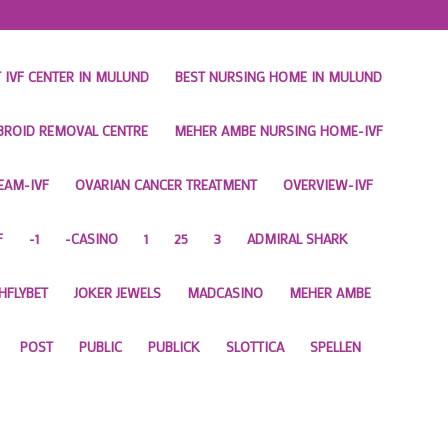
 IVF CENTER IN MULUND
BEST NURSING HOME IN MULUND
BROID REMOVAL CENTRE
MEHER AMBE NURSING HOME-IVF
EAM-IVF
OVARIAN CANCER TREATMENT
OVERVIEW-IVF
F
-1
-CASINO
1
25
3
ADMIRAL SHARK
HFLYBET
JOKER JEWELS
MADCASINO
MEHER AMBE
POST
PUBLIC
PUBLICK
SLOTTICA
SPELLEN