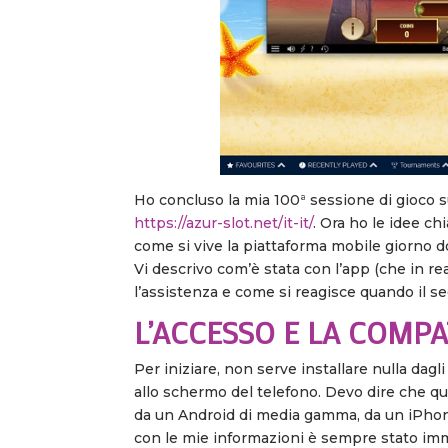
Ho concluso la mia 100ª sessione di gioco su
https://azur-slot.net/it-it/
. Ora ho le idee c
come si vive la piattaforma mobile giorno do
Vi descrivo com’è stata con l’app (che in re
l’assistenza e come si reagisce quando il se
L’ACCESSO E LA COMPAT
Per iniziare, non serve installare nulla dag
allo schermo del telefono. Devo dire che q
da un Android di media gamma, da un iPhone
con le mie informazioni è sempre stato imme