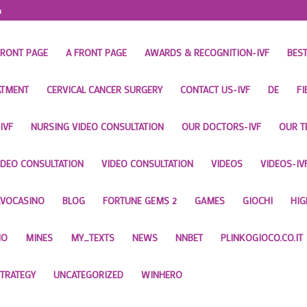
m
FRONT PAGE
A FRONT PAGE
AWARDS & RECOGNITION-IVF
BEST
ATMENT
CERVICAL CANCER SURGERY
CONTACT US-IVF
DE
FI
IVF
NURSING VIDEO CONSULTATION
OUR DOCTORS-IVF
OUR T
IDEO CONSULTATION
VIDEO CONSULTATION
VIDEOS
VIDEOS-IV
AVOCASINO
BLOG
FORTUNE GEMS 2
GAMES
GIOCHI
HIG
NO
MINES
MY_TEXTS
NEWS
NNBET
PLINKOGIOCO.CO.IT
TRATEGY
UNCATEGORIZED
WINHERO