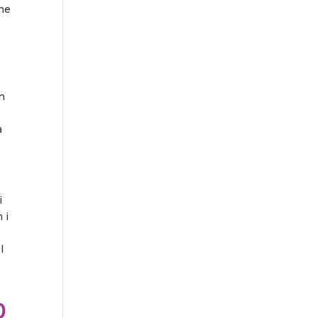
che
in
a
i
 i
l
O