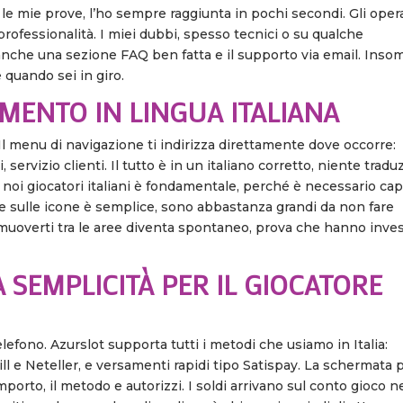
le mie prove, l’ho sempre raggiunta in pochi secondi. Gli oper
rofessionalità. I miei dubbi, spesso tecnici o su qualche
è anche una sezione FAQ ben fatta e il supporto via email. Inso
quando sei in giro.
AMENTO IN LINGUA ITALIANA
. Il menu di navigazione ti indirizza direttamente dove occorre:
servizio clienti. Il tutto è in un italiano corretto, niente tradu
 noi giocatori italiani è fondamentale, perché è necessario cap
are sulle icone è semplice, sono abbastanza grandi da non fare
, muoverti tra le aree diventa spontaneo, prova che hanno inves
LA SEMPLICITÀ PER IL GIOCATORE
telefono. Azurslot supporta tutti i metodi che usiamo in Italia:
ill e Neteller, e versamenti rapidi tipo Satispay. La schermata 
mporto, il metodo e autorizzi. I soldi arrivano sul conto gioco ne