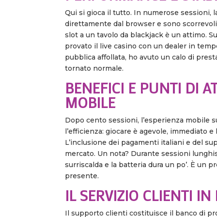
Qui si gioca il tutto. In numerose sessioni, l
direttamente dal browser e sono scorrevoli,
slot a un tavolo da blackjack è un attimo. Sul
provato il live casino con un dealer in temp
pubblica affollata, ho avuto un calo di prest
tornato normale.
BENEFICI E PUNTI DI 
MOBILE
Dopo cento sessioni, l’esperienza mobile su 
l’efficienza: giocare è agevole, immediato e 
L’inclusione dei pagamenti italiani e del sup
mercato. Un nota? Durante sessioni lunghiss
surriscalda e la batteria dura un po’. È un
presente.
IL SERVIZIO CLIENTI IN
Il supporto clienti costituisce il banco di p