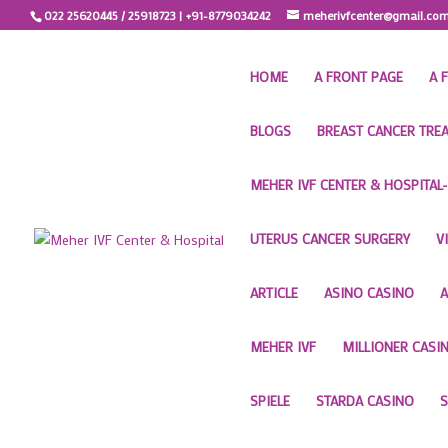
022 25620445 / 25918723 | +91-8779034242
meherivfcenter@gmail.co
HOME
A FRONT PAGE
A 
BLOGS
BREAST CANCER TRE
MEHER IVF CENTER & HOSPITAL-
UTERUS CANCER SURGERY
V
ARTICLE
ASINO CASINO
MEHER IVF
MILLIONER CASI
SPIELE
STARDA CASINO
S