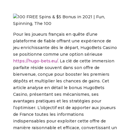
Pour les joueurs français en quête d’une
plateforme de fiable offrant une expérience de
jeu enrichissante dès le départ, HugoBets Casino
se positionne comme une option sérieuse
https://hugo-bets.eu/
. La clé de cette immersion
parfaite réside souvent dans son offre de
bienvenue, conçue pour booster les premiers
dépôts et multiplier les chances de gains. Cet
article analyse en détail le bonus HugoBets
Casino, présentant ses mécanismes, ses
avantages pratiques et les stratégies pour
l’optimiser. L’objectif est de apporter aux joueurs
de France toutes les informations
indispensables pour exploiter cette offre de
manière raisonnable et efficace, convertissant un