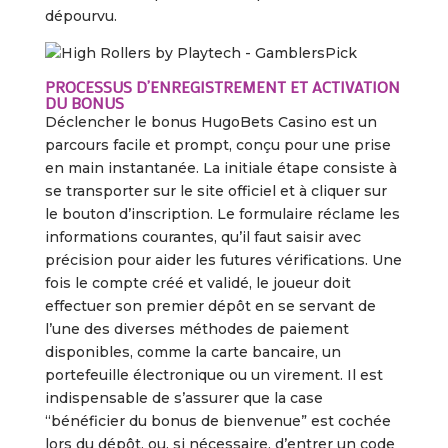
dépourvu.
PROCESSUS D’ENREGISTREMENT ET ACTIVATION
DU BONUS
Déclencher le bonus HugoBets Casino est un
parcours facile et prompt, conçu pour une prise
en main instantanée. La initiale étape consiste à
se transporter sur le site officiel et à cliquer sur
le bouton d’inscription. Le formulaire réclame les
informations courantes, qu’il faut saisir avec
précision pour aider les futures vérifications. Une
fois le compte créé et validé, le joueur doit
effectuer son premier dépôt en se servant de
l’une des diverses méthodes de paiement
disponibles, comme la carte bancaire, un
portefeuille électronique ou un virement. Il est
indispensable de s’assurer que la case
“bénéficier du bonus de bienvenue” est cochée
lors du dépôt, ou, si nécessaire, d’entrer un code