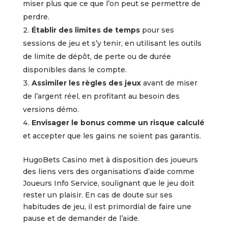
miser plus que ce que l’on peut se permettre de
perdre.
Établir des limites de temps
pour ses
sessions de jeu et s’y tenir, en utilisant les outils
de limite de dépôt, de perte ou de durée
disponibles dans le compte.
Assimiler les règles des jeux
avant de miser
de l’argent réel, en profitant au besoin des
versions démo.
Envisager le bonus comme un risque calculé
et accepter que les gains ne soient pas garantis.
HugoBets Casino met à disposition des joueurs
des liens vers des organisations d’aide comme
Joueurs Info Service, soulignant que le jeu doit
rester un plaisir. En cas de doute sur ses
habitudes de jeu, il est primordial de faire une
pause et de demander de l’aide.