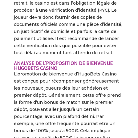
retrait, le casino est dans l’obligation légale de
procéder à une vérification d’identité (KYC). Le
joueur devra donc fournir des copies de
documents officiels comme une pièce d’identité,
un justificatif de domicile et parfois la carte de
paiement utilisée. Il est recommandé de lancer
cette vérification dès que possible pour éviter
tout délai au moment tant attendu du retrait.
ANALYSE DE L’PROPOSITION DE BIENVENUE
HUGOBETS CASINO
L’promotion de bienvenue d’HugoBets Casino
est conçue pour récompenser généreusement
les nouveaux joueurs dès leur adhésion et
premier dépôt. Généralement, cette offre prend
la forme d’un bonus de match sur le premier
dépôt, pouvant aller jusqu’à un certain
pourcentage, avec un plafond défini. Par
exemple, une offre fréquente pourrait être un
bonus de 100% jusqu’à 500€. Cela implique
qu’avec un dépôt de 500€, le joueur profite