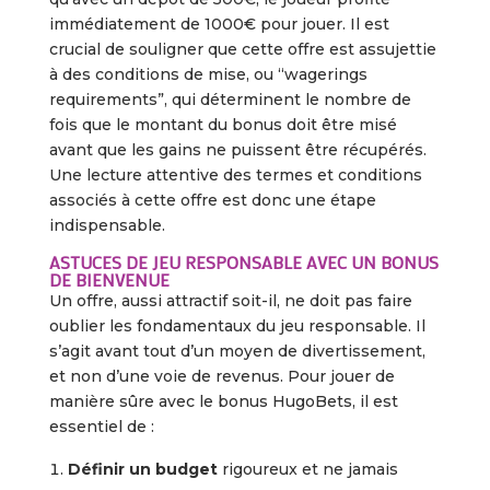
immédiatement de 1000€ pour jouer. Il est
crucial de souligner que cette offre est assujettie
à des conditions de mise, ou “wagerings
requirements”, qui déterminent le nombre de
fois que le montant du bonus doit être misé
avant que les gains ne puissent être récupérés.
Une lecture attentive des termes et conditions
associés à cette offre est donc une étape
indispensable.
ASTUCES DE JEU RESPONSABLE AVEC UN BONUS
DE BIENVENUE
Un offre, aussi attractif soit-il, ne doit pas faire
oublier les fondamentaux du jeu responsable. Il
s’agit avant tout d’un moyen de divertissement,
et non d’une voie de revenus. Pour jouer de
manière sûre avec le bonus HugoBets, il est
essentiel de :
Définir un budget
rigoureux et ne jamais