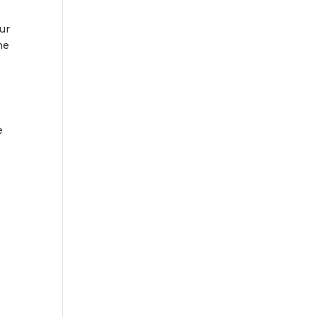
ur
ne
e