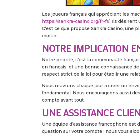
Les joueurs français qui apprécient les ma
https://sankra-casino.org/fr-fr/
. Ils désirent
C’est ce que propose Sankra Casino, une pla
moitié.
NOTRE IMPLICATION E
Notre priorité, c’est la communauté françai
en français, et une bonne connaissance de 
respect strict de la loi pour établir une rel
Nous œuvrons chaque jour à créer un envir
fondamental. Nous encourageons aussi des pr
compte avant tout.
UNE ASSISTANCE CLIEN
Une équipe d’assistance francophone est di
question sur votre compte : nous vous aido