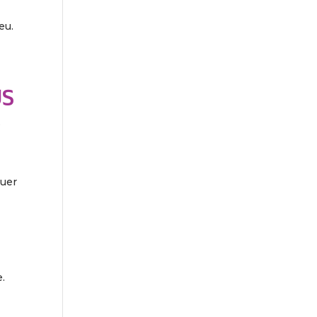
eu.
US
s
buer
e.