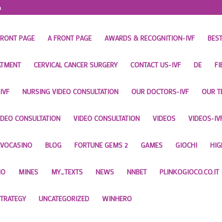
m
FRONT PAGE
A FRONT PAGE
AWARDS & RECOGNITION-IVF
BEST
ATMENT
CERVICAL CANCER SURGERY
CONTACT US-IVF
DE
FI
IVF
NURSING VIDEO CONSULTATION
OUR DOCTORS-IVF
OUR T
IDEO CONSULTATION
VIDEO CONSULTATION
VIDEOS
VIDEOS-IV
AVOCASINO
BLOG
FORTUNE GEMS 2
GAMES
GIOCHI
HIG
NO
MINES
MY_TEXTS
NEWS
NNBET
PLINKOGIOCO.CO.IT
TRATEGY
UNCATEGORIZED
WINHERO