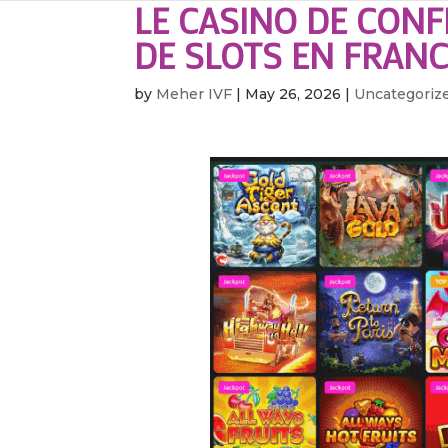
LE CASINO DE CON
DE SLOTS EN FRAN
by
Meher IVF
|
May 26, 2026
|
Uncategoriz