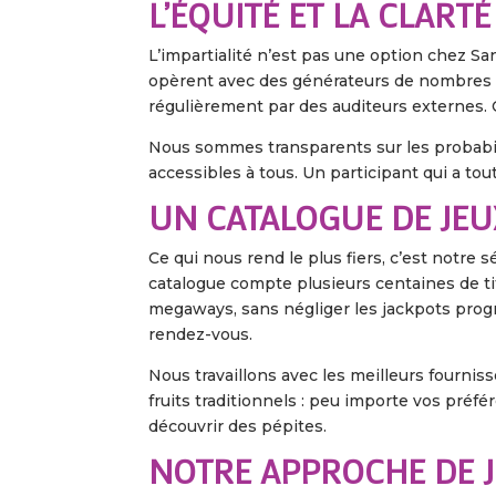
L’ÉQUITÉ ET LA CLART
L’impartialité n’est pas une option chez S
opèrent avec des générateurs de nombres 
régulièrement par des auditeurs externes. 
Nous sommes transparents sur les probabil
accessibles à tous. Un participant qui a to
UN CATALOGUE DE JEU
Ce qui nous rend le plus fiers, c’est notre
catalogue compte plusieurs centaines de ti
megaways, sans négliger les jackpots progres
rendez-vous.
Nous travaillons avec les meilleurs fourni
fruits traditionnels : peu importe vos préf
découvrir des pépites.
NOTRE APPROCHE DE 