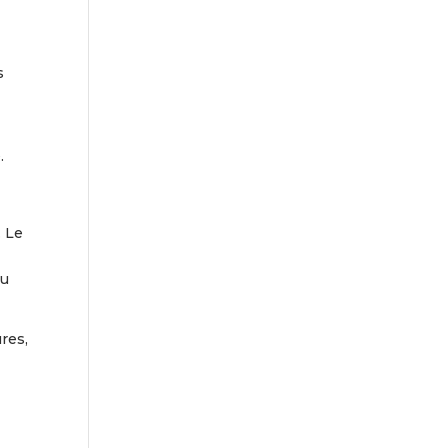
s
.
. Le
au
res,