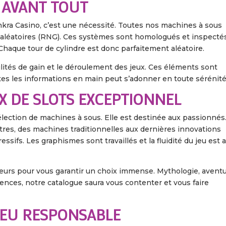
É AVANT TOUT
ankra Casino, c’est une nécessité. Toutes nos machines à sous
aléatoires (RNG). Ces systèmes sont homologués et inspecté
Chaque tour de cylindre est donc parfaitement aléatoire.
ités de gain et le déroulement des jeux. Ces éléments sont
utes les informations en main peut s’adonner en toute sérénité
X DE SLOTS EXCEPTIONNEL
 sélection de machines à sous. Elle est destinée aux passionnés
tres, des machines traditionnelles aux dernières innovations
sifs. Les graphismes sont travaillés et la fluidité du jeu est 
sseurs pour vous garantir un choix immense. Mythologie, aventu
érences, notre catalogue saura vous contenter et vous faire
JEU RESPONSABLE