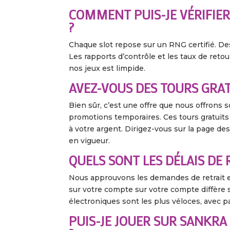
COMMENT PUIS-JE VÉRIFIER
?
Chaque slot repose sur un RNG certifié. De
Les rapports d’contrôle et les taux de ret
nos jeux est limpide.
AVEZ-VOUS DES TOURS GRAT
Bien sûr, c’est une offre que nous offrons s
promotions temporaires. Ces tours gratuits
à votre argent. Dirigez-vous sur la page de
en vigueur.
QUELS SONT LES DÉLAIS DE 
Nous approuvons les demandes de retrait 
sur votre compte sur votre compte diffère 
électroniques sont les plus véloces, avec 
PUIS-JE JOUER SUR SANKR