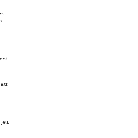
es
s.
ient
 est
jeu,