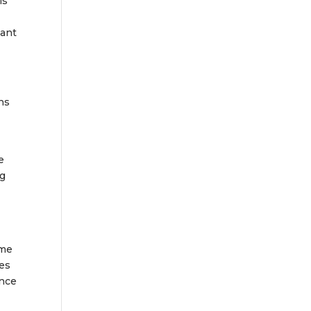
is
pant
ns
e
ng
mme
ues
ence