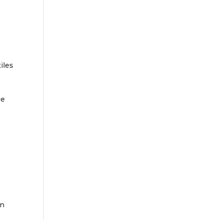
iles
ue
e
on