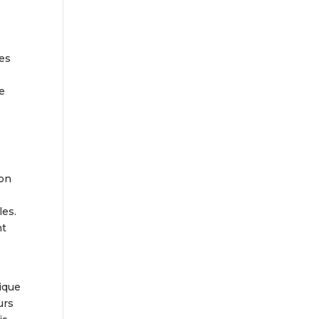
des
se
ion
les.
nt
nique
urs