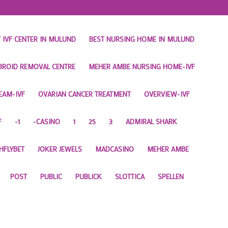
 IVF CENTER IN MULUND
BEST NURSING HOME IN MULUND
BROID REMOVAL CENTRE
MEHER AMBE NURSING HOME-IVF
EAM-IVF
OVARIAN CANCER TREATMENT
OVERVIEW-IVF
F
-1
-CASINO
1
25
3
ADMIRAL SHARK
HFLYBET
JOKER JEWELS
MADCASINO
MEHER AMBE
POST
PUBLIC
PUBLICK
SLOTTICA
SPELLEN