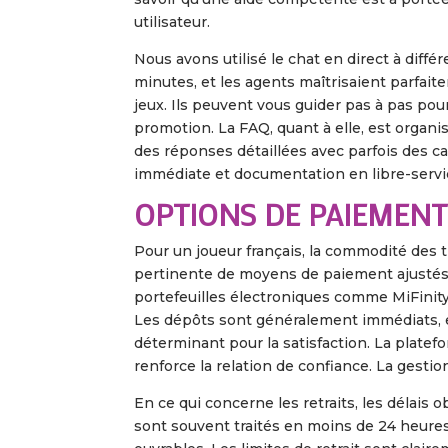
utilisateur.
Nous avons utilisé le chat en direct à diff
minutes, et les agents maîtrisaient parfai
jeux. Ils peuvent vous guider pas à pas pou
promotion. La FAQ, quant à elle, est organ
des réponses détaillées avec parfois des 
immédiate et documentation en libre-servic
OPTIONS DE PAIEMENT
Pour un joueur français, la commodité des 
pertinente de moyens de paiement ajustés à
portefeuilles électroniques comme MiFinity
Les dépôts sont généralement immédiats, et
déterminant pour la satisfaction. La platef
renforce la relation de confiance. La gestio
En ce qui concerne les retraits, les délais 
sont souvent traités en moins de 24 heures