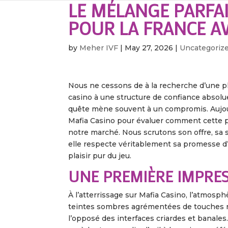
LE MÉLANGE PARFAIT
POUR LA FRANCE A
by
Meher IVF
|
May 27, 2026
|
Uncategoriz
Nous ne cessons de à la recherche d’une pla
casino à une structure de confiance absol
quête mène souvent à un compromis. Aujou
Mafia Casino pour évaluer comment cette 
notre marché. Nous scrutons son offre, sa 
elle respecte véritablement sa promesse d’
plaisir pur du jeu.
UNE PREMIÈRE IMPRE
À l’atterrissage sur Mafia Casino, l’atmosp
teintes sombres agrémentées de touches ro
l’opposé des interfaces criardes et banales.