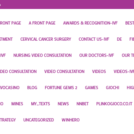
m
FRONT PAGE
A FRONT PAGE
AWARDS & RECOGNITION-IVF
BEST
ATMENT
CERVICAL CANCER SURGERY
CONTACT US-IVF
DE
FI
IVF
NURSING VIDEO CONSULTATION
OUR DOCTORS-IVF
OUR T
IDEO CONSULTATION
VIDEO CONSULTATION
VIDEOS
VIDEOS-IV
AVOCASINO
BLOG
FORTUNE GEMS 2
GAMES
GIOCHI
HIG
NO
MINES
MY_TEXTS
NEWS
NNBET
PLINKOGIOCO.CO.IT
TRATEGY
UNCATEGORIZED
WINHERO