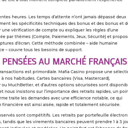
érentes heures. Les temps d’attente n’ont jamais dépassé deux
tement les spécificités techniques des bonus et des bonus et 
r une vérification de compte ou expliquer les règles d’une
isée par thèmes (Compte, Paiements, Jeux, Sécurité) et propo
captures d’écran. Cette méthode combinée – aide humaine
e – couvre tous les besoins de support.
 PENSÉES AU MARCHÉ FRANÇAIS
transactions est primordiale. Mafia Casino propose une sélect
 nos habitudes. Cartes bancaires (Visa, Mastercard),
 ou MuchBetter, et d’autres options sécurisées sont disponib
 nous insistons sur l’importance des retraits rapides, un poi
orme traite les demandes avec une efficience notable, ce qui
n financière est ainsi aisée, rapide et totalement sécurisée.
observés sont compétitifs. Les retraits par portefeuille électro
, tandis que les virements bancaires peuvent prendre 1 à 3 jo