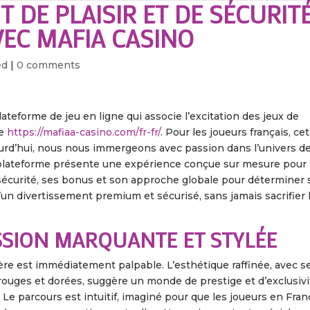
 DE PLAISIR ET DE SÉCURIT
VEC MAFIA CASINO
ed
|
0 comments
teforme de jeu en ligne qui associe l’excitation des jeux de
ue
https://mafiaa-casino.com/fr-fr/
. Pour les joueurs français, ce
rd’hui, nous nous immergeons avec passion dans l’univers d
plateforme présente une expérience conçue sur mesure pour
sécurité, ses bonus et son approche globale pour déterminer 
un divertissement premium et sécurisé, sans jamais sacrifier 
SSION MARQUANTE ET STYLÉE
hère est immédiatement palpable. L’esthétique raffinée, avec s
uges et dorées, suggère un monde de prestige et d’exclusivit
 Le parcours est intuitif, imaginé pour que les joueurs en Fra