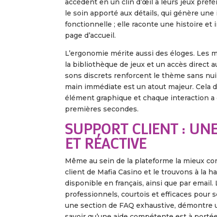
accèdent en un clin d’œil à leurs jeux pré
le soin apporté aux détails, qui génère un
fonctionnelle ; elle raconte une histoire et
page d’accueil.
L’ergonomie mérite aussi des éloges. Les m
la bibliothèque de jeux et un accès direct a
sons discrets renforcent le thème sans nui
main immédiate est un atout majeur. Cela d
élément graphique et chaque interaction a 
premières secondes.
SUPPORT CLIENT : UNE
ET RÉACTIVE
Même au sein de la plateforme la mieux con
client de Mafia Casino et le trouvons à la ha
disponible en français, ainsi que par emai
professionnels, courtois et efficaces pour 
une section de FAQ exhaustive, démontre u
savoir qu’une aide compétente est à porté