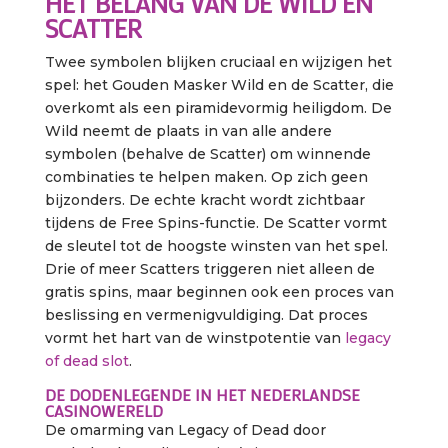
HET BELANG VAN DE WILD EN
SCATTER
Twee symbolen blijken cruciaal en wijzigen het
spel: het Gouden Masker Wild en de Scatter, die
overkomt als een piramidevormig heiligdom. De
Wild neemt de plaats in van alle andere
symbolen (behalve de Scatter) om winnende
combinaties te helpen maken. Op zich geen
bijzonders. De echte kracht wordt zichtbaar
tijdens de Free Spins-functie. De Scatter vormt
de sleutel tot de hoogste winsten van het spel.
Drie of meer Scatters triggeren niet alleen de
gratis spins, maar beginnen ook een proces van
beslissing en vermenigvuldiging. Dat proces
vormt het hart van de winstpotentie van
legacy
of dead slot
.
DE DODENLEGENDE IN HET NEDERLANDSE
CASINOWERELD
De omarming van Legacy of Dead door