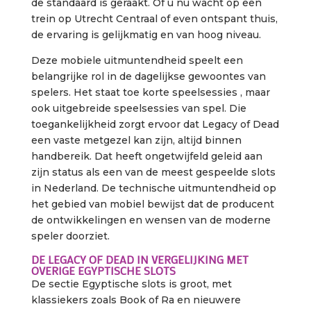
de standaard is geraakt. Of u nu wacht op een
trein op Utrecht Centraal of even ontspant thuis,
de ervaring is gelijkmatig en van hoog niveau.
Deze mobiele uitmuntendheid speelt een
belangrijke rol in de dagelijkse gewoontes van
spelers. Het staat toe korte speelsessies , maar
ook uitgebreide speelsessies van spel. Die
toegankelijkheid zorgt ervoor dat Legacy of Dead
een vaste metgezel kan zijn, altijd binnen
handbereik. Dat heeft ongetwijfeld geleid aan
zijn status als een van de meest gespeelde slots
in Nederland. De technische uitmuntendheid op
het gebied van mobiel bewijst dat de producent
de ontwikkelingen en wensen van de moderne
speler doorziet.
DE LEGACY OF DEAD IN VERGELIJKING MET
OVERIGE EGYPTISCHE SLOTS
De sectie Egyptische slots is groot, met
klassiekers zoals Book of Ra en nieuwere