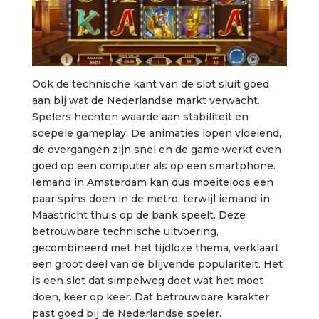
Ook de technische kant van de slot sluit goed
aan bij wat de Nederlandse markt verwacht.
Spelers hechten waarde aan stabiliteit en
soepele gameplay. De animaties lopen vloeiend,
de overgangen zijn snel en de game werkt even
goed op een computer als op een smartphone.
Iemand in Amsterdam kan dus moeiteloos een
paar spins doen in de metro, terwijl iemand in
Maastricht thuis op de bank speelt. Deze
betrouwbare technische uitvoering,
gecombineerd met het tijdloze thema, verklaart
een groot deel van de blijvende populariteit. Het
is een slot dat simpelweg doet wat het moet
doen, keer op keer. Dat betrouwbare karakter
past goed bij de Nederlandse speler.