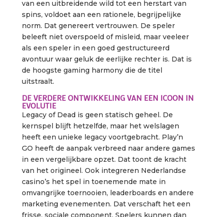
van een uitbreidende wild tot een herstart van
spins, voldoet aan een rationele, begrijpelijke
norm. Dat genereert vertrouwen. De speler
beleeft niet overspoeld of misleid, maar veeleer
als een speler in een goed gestructureerd
avontuur waar geluk de eerlijke rechter is. Dat is
de hoogste gaming harmony die de titel
uitstraalt.
DE VERDERE ONTWIKKELING VAN EEN ICOON IN
EVOLUTIE
Legacy of Dead is geen statisch geheel. De
kernspel blijft hetzelfde, maar het welslagen
heeft een unieke legacy voortgebracht. Play’n
GO heeft de aanpak verbreed naar andere games
in een vergelijkbare opzet. Dat toont de kracht
van het origineel. Ook integreren Nederlandse
casino’s het spel in toenemende mate in
omvangrijke toernooien, leaderboards en andere
marketing evenementen. Dat verschaft het een
frisse, sociale component. Spelers kunnen dan