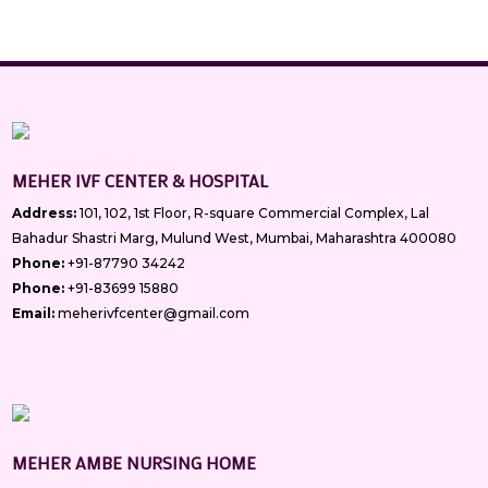
MEHER IVF CENTER & HOSPITAL
Address:
101, 102, 1st Floor, R-square Commercial Complex, Lal
Bahadur Shastri Marg, Mulund West, Mumbai, Maharashtra 400080
Phone:
+91-87790 34242
Phone:
+91-83699 15880
Email:
meherivfcenter@gmail.com
MEHER AMBE NURSING HOME