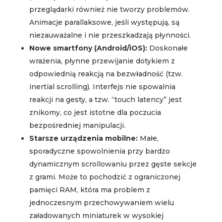
przeglądarki również nie tworzy problemów.
Animacje parallaksowe, jeśli występują, są
niezauważalne i nie przeszkadzają płynności.
Nowe smartfony (Android/iOS):
Doskonałe
wrażenia, płynne przewijanie dotykiem z
odpowiednią reakcją na bezwładność (tzw.
inertial scrolling). Interfejs nie spowalnia
reakcji na gesty, a tzw. “touch latency” jest
znikomy, co jest istotne dla poczucia
bezpośredniej manipulacji.
Starsze urządzenia mobilne:
Małe,
sporadyczne spowolnienia przy bardzo
dynamicznym scrollowaniu przez gęste sekcje
z grami. Może to pochodzić z ograniczonej
pamięci RAM, która ma problem z
jednoczesnym przechowywaniem wielu
załadowanych miniaturek w wysokiej