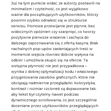
Już na tym punkcie widać, że autorzy postawili na
minimalizm i czytelność, co jest wyjątkowo
ważne dla początkujących użytkowników, którzy
powinni szybko odnaleźć się w strukturze
serwisu. Pionowe przewijanie jest płynne, bez
widocznych opóźnień czy szarpnięć, co tworzy
pozytywne pierwsze wrażenie i zachęca do
dalszego zapoznawania się z ofertą kasyna. Brak
nachalnych pop-upów zasłaniających treść w
momencie wejścia również dobrze wpływa na
odbiór i umożliwia skupić się na ofercie. Ta
wstępna płynność nie jest przypadkowa –
wynika z dobrej optymalizacji kodu i właściwego
przygotowania zasobów graficznych, które nie
obciążają nadmiernie przeglądarki. Kolorystyka,
kontrast i rozmiar czcionek są dopasowane tak,
aby tekst był czytelny nawet podczas
dynamicznego scrollowania, co jest szczególnie
doceniane przez użytkowników przeglądających