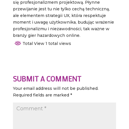
się profesjonalizmem projektową. Płynne
przewijanie jest tu nie tylko cechą techniczną,
ale elementem strategii UX, która respektuje
moment i uwagę użytkownika, budując wrażenie
profesjonalizmu i niezawodności, tak ważne w
branży gier hazardowych online.
Total View 1 total views
SUBMIT A COMMENT
Your email address will not be published.
Required fields are marked
*