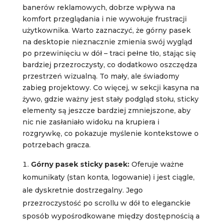
banerów reklamowych, dobrze wpływa na
komfort przeglądania i nie wywołuje frustracji
użytkownika. Warto zaznaczyć, że górny pasek
na desktopie nieznacznie zmienia swój wygląd
po przewinięciu w dół – traci pełne tło, stając się
bardziej przezroczysty, co dodatkowo oszczędza
przestrzeń wizualną. To mały, ale świadomy
zabieg projektowy. Co więcej, w sekcji kasyna na
żywo, gdzie ważny jest stały podgląd stołu, sticky
elementy są jeszcze bardziej zmniejszone, aby
nic nie zasłaniało widoku na krupiera i
rozgrywkę, co pokazuje myślenie kontekstowe o
potrzebach gracza.
Górny pasek sticky pasek:
Oferuje ważne
komunikaty (stan konta, logowanie) i jest ciągle,
ale dyskretnie dostrzegalny. Jego
przezroczystość po scrollu w dół to eleganckie
sposób wypośrodkowane między dostępnością a