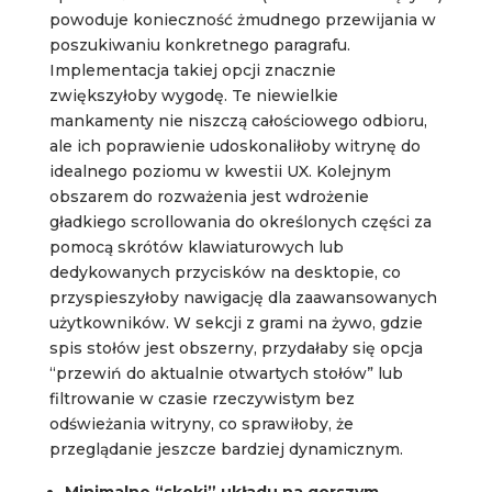
powoduje konieczność żmudnego przewijania w
poszukiwaniu konkretnego paragrafu.
Implementacja takiej opcji znacznie
zwiększyłoby wygodę. Te niewielkie
mankamenty nie niszczą całościowego odbioru,
ale ich poprawienie udoskonaliłoby witrynę do
idealnego poziomu w kwestii UX. Kolejnym
obszarem do rozważenia jest wdrożenie
gładkiego scrollowania do określonych części za
pomocą skrótów klawiaturowych lub
dedykowanych przycisków na desktopie, co
przyspieszyłoby nawigację dla zaawansowanych
użytkowników. W sekcji z grami na żywo, gdzie
spis stołów jest obszerny, przydałaby się opcja
“przewiń do aktualnie otwartych stołów” lub
filtrowanie w czasie rzeczywistym bez
odświeżania witryny, co sprawiłoby, że
przeglądanie jeszcze bardziej dynamicznym.