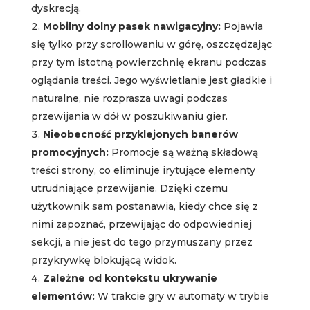
dyskrecją.
Mobilny dolny pasek nawigacyjny:
Pojawia
się tylko przy scrollowaniu w górę, oszczędzając
przy tym istotną powierzchnię ekranu podczas
oglądania treści. Jego wyświetlanie jest gładkie i
naturalne, nie rozprasza uwagi podczas
przewijania w dół w poszukiwaniu gier.
Nieobecność przyklejonych banerów
promocyjnych:
Promocje są ważną składową
treści strony, co eliminuje irytujące elementy
utrudniające przewijanie. Dzięki czemu
użytkownik sam postanawia, kiedy chce się z
nimi zapoznać, przewijając do odpowiedniej
sekcji, a nie jest do tego przymuszany przez
przykrywkę blokującą widok.
Zależne od kontekstu ukrywanie
elementów:
W trakcie gry w automaty w trybie