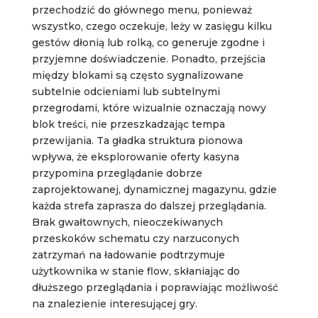
przechodzić do głównego menu, ponieważ
wszystko, czego oczekuje, leży w zasięgu kilku
gestów dłonią lub rolką, co generuje zgodne i
przyjemne doświadczenie. Ponadto, przejścia
między blokami są często sygnalizowane
subtelnie odcieniami lub subtelnymi
przegrodami, które wizualnie oznaczają nowy
blok treści, nie przeszkadzając tempa
przewijania. Ta gładka struktura pionowa
wpływa, że eksplorowanie oferty kasyna
przypomina przeglądanie dobrze
zaprojektowanej, dynamicznej magazynu, gdzie
każda strefa zaprasza do dalszej przeglądania.
Brak gwałtownych, nieoczekiwanych
przeskoków schematu czy narzuconych
zatrzymań na ładowanie podtrzymuje
użytkownika w stanie flow, skłaniając do
dłuższego przeglądania i poprawiając możliwość
na znalezienie interesującej gry.