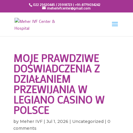
022 25620445 / 25918723 | +91-8779034242
meherivfcenter@gmail.com
MOJE PRAWDZIWE
DOŚWIADCZENIA Z
DZIAŁANIEM
PRZEWIJANIA W
LEGIANO CASINO W
POLSCE
by
Meher IVF
|
Jul 1, 2026
|
Uncategorized
|
0
comments