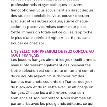
professionnels et sympathiques, souvent
francophones, vous accueillent en direct depuis
des studios spécialisés. Vous pouvez discuter
avec eux et les autres joueurs, suivre chaque
action et placer vos mises comme sur place.
Cette immersion totale est ce qui se rapproche
le plus d’une soirée à Enghien-les-Bains, sans
bouger de chez soi.
UNE SÉLECTION PREMIUM DE JEUX CONÇUE AU
GOÛT FRANÇAIS
Les joueurs français aiment les jeux traditionnels,
mais s’intéressent également des nouveautés.
Notre sélection est construite en tenant compte
de ce double aspect. Vous découvrirez des
bandits manchots courants en France, des jeux
de blackjack et de roulette avec un affichage en
français. Chaque jeu a été retenu pour son
ambiance et son honnêteté. Nous sommes en
partenariat avec les plus grands éditeurs, ce qui