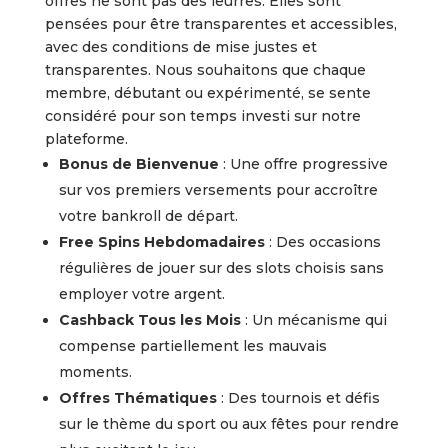
offres ne sont pas des leurres. Elles sont
pensées pour être transparentes et accessibles,
avec des conditions de mise justes et
transparentes. Nous souhaitons que chaque
membre, débutant ou expérimenté, se sente
considéré pour son temps investi sur notre
plateforme.
Bonus de Bienvenue
: Une offre progressive
sur vos premiers versements pour accroître
votre bankroll de départ.
Free Spins Hebdomadaires
: Des occasions
régulières de jouer sur des slots choisis sans
employer votre argent.
Cashback Tous les Mois
: Un mécanisme qui
compense partiellement les mauvais
moments.
Offres Thématiques
: Des tournois et défis
sur le thème du sport ou aux fêtes pour rendre