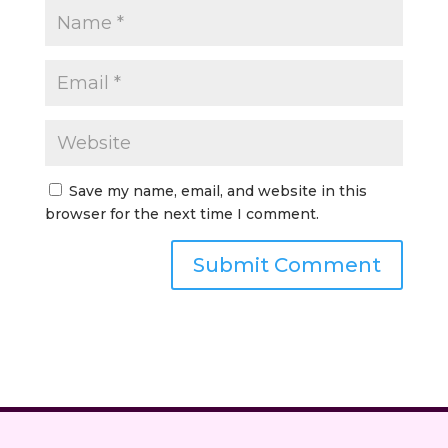
Save my name, email, and website in this
browser for the next time I comment.