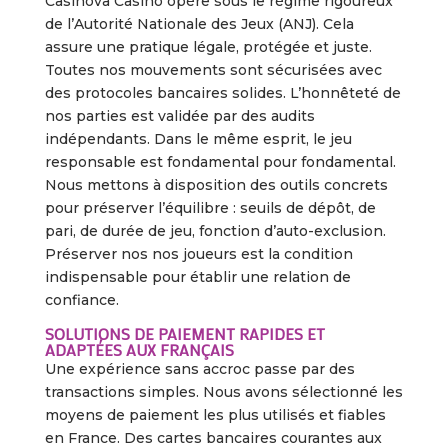
Casinova Casino opère sous le régime rigoureux
de l’Autorité Nationale des Jeux (ANJ). Cela
assure une pratique légale, protégée et juste.
Toutes nos mouvements sont sécurisées avec
des protocoles bancaires solides. L’honnêteté de
nos parties est validée par des audits
indépendants. Dans le même esprit, le jeu
responsable est fondamental pour fondamental.
Nous mettons à disposition des outils concrets
pour préserver l’équilibre : seuils de dépôt, de
pari, de durée de jeu, fonction d’auto-exclusion.
Préserver nos nos joueurs est la condition
indispensable pour établir une relation de
confiance.
SOLUTIONS DE PAIEMENT RAPIDES ET
ADAPTÉES AUX FRANÇAIS
Une expérience sans accroc passe par des
transactions simples. Nous avons sélectionné les
moyens de paiement les plus utilisés et fiables
en France. Des cartes bancaires courantes aux