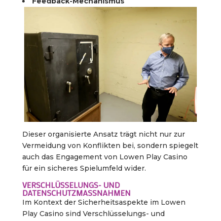
Feedback-Mechanismus
Dieser organisierte Ansatz trägt nicht nur zur
Vermeidung von Konflikten bei, sondern spiegelt
auch das Engagement von Lowen Play Casino
für ein sicheres Spielumfeld wider.
VERSCHLÜSSELUNGS- UND
DATENSCHUTZMASSNAHMEN
Im Kontext der Sicherheitsaspekte im Lowen
Play Casino sind Verschlüsselungs- und