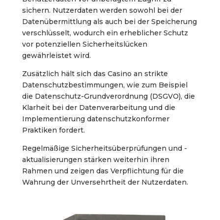
sichern. Nutzerdaten werden sowohl bei der
Datenübermittlung als auch bei der Speicherung
verschlüsselt, wodurch ein erheblicher Schutz
vor potenziellen Sicherheitslücken
gewährleistet wird.
Zusätzlich hält sich das Casino an strikte
Datenschutzbestimmungen, wie zum Beispiel
die Datenschutz-Grundverordnung (DSGVO), die
Klarheit bei der Datenverarbeitung und die
Implementierung datenschutzkonformer
Praktiken fordert.
Regelmäßige Sicherheitsüberprüfungen und -
aktualisierungen stärken weiterhin ihren
Rahmen und zeigen das Verpflichtung für die
Wahrung der Unversehrtheit der Nutzerdaten.