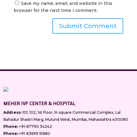
Save my name, email, and website in this
browser for the next time I comment.
MEHER IVF CENTER & HOSPITAL
Address:
101, 102, 1st Floor, R-square Commercial Complex, Lal
Bahadur Shastri Marg, Mulund West, Mumbai, Maharashtra 400080
Phone:
+91-87790 34242
Phone:
+91-83699 15880