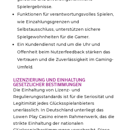
Spielergebnisse.
Funktionen für verantwortungsvolles Spielen,
wie Einzahlungsgrenzen und
Selbstausschluss, unterstützen sichere
Spielgewohnheiten für die Gamer.
Ein Kundendienst rund um die Uhr und
Offenheit beim Nutzerfeedback stärken das
Vertrauen und die Zuverlässigkeit im Gaming-
Umfeld.
LIZENZIERUNG UND EINHALTUNG
GESETZLICHER BESTIMMUNGEN
Die Einhaltung von Lizenz- und
Regulierungsstandards ist für die Seriosität und
Legitimität jedes Glücksspielanbieters
unerlässlich. In Deutschland unterliegt das
Lowen Play Casino einem Rahmenwerk, das die
strikte Einhaltung der nationalen
Glücksspielbestimmungen vorschreibt. Diese