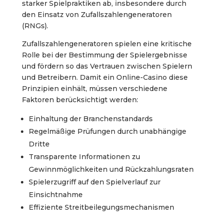
starker Spielpraktiken ab, insbesondere durch
den Einsatz von Zufallszahlengeneratoren
(RNGs).
Zufallszahlengeneratoren spielen eine kritische
Rolle bei der Bestimmung der Spielergebnisse
und fördern so das Vertrauen zwischen Spielern
und Betreibern. Damit ein Online-Casino diese
Prinzipien einhält, müssen verschiedene
Faktoren berücksichtigt werden:
Einhaltung der Branchenstandards
Regelmäßige Prüfungen durch unabhängige
Dritte
Transparente Informationen zu
Gewinnmöglichkeiten und Rückzahlungsraten
Spielerzugriff auf den Spielverlauf zur
Einsichtnahme
Effiziente Streitbeilegungsmechanismen