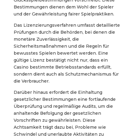
Bestimmungen dienen dem Wohl der Spieler
und der Gewährleistung fairer Spielpraktiken.
Das Lizenzierungsverfahren umfasst detaillierte
Prüfungen durch die Behörden, bei denen die
monetäre Zuverlässigkeit, die
Sicherheitsmaßnahmen und die Regeln für
bewusstes Spielen bewertet werden. Eine
gültige Lizenz bestätigt nicht nur, dass ein
Casino bestimmte Betriebsstandards erfüllt,
sondern dient auch als Schutzmechanismus für
die Verbraucher.
Darüber hinaus erfordert die Einhaltung
gesetzlicher Bestimmungen eine fortlaufende
Überprüfung und regelmäßige Audits, um die
anhaltende Befolgung der gesetzlichen
Vorschriften zu gewährleisten. Diese
Achtsamkeit trägt dazu bei, Probleme wie
Schwindel und unerlaubte Aktivitäten zu