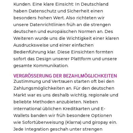
Kunden. Eine klare Einsicht: In Deutschland
haben Datenschutz und Sicherheit einen
besonders hohen Wert. Also richteten wir
unsere Datenrichtlinien früh an die strengen
deutschen und europäischen Normen an. Des
Weiteren wurde uns die Wichtigkeit einer klaren
Ausdrucksweise und einer einfachen
Bedienführung klar. Diese Einsichten formten
sofort das Design unserer Plattform und unsere
gesamte Kommunikation.
VERGRÖSSERUNG DER BEZAHLMÖGLICHKEITEN
Zustimmung und Vertrauen starten oft bei den
Zahlungsmöglichkeiten an. Für den deutschen
Markt war es uns deshalb wichtig, regionale und
beliebte Methoden anzubieten. Neben
international üblichen Kreditkarten und E-
Wallets banden wir früh besondere Optionen
wie Sofortüberweisung (Klarna) und giropay ein.
Jede Integration geschah unter strengen