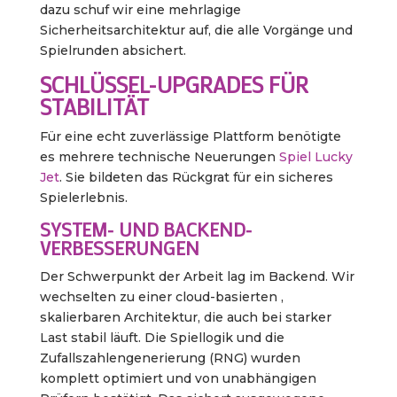
dazu schuf wir eine mehrlagige
Sicherheitsarchitektur auf, die alle Vorgänge und
Spielrunden absichert.
SCHLÜSSEL-UPGRADES FÜR
STABILITÄT
Für eine echt zuverlässige Plattform benötigte
es mehrere technische Neuerungen
Spiel Lucky
Jet
. Sie bildeten das Rückgrat für ein sicheres
Spielerlebnis.
SYSTEM- UND BACKEND-
VERBESSERUNGEN
Der Schwerpunkt der Arbeit lag im Backend. Wir
wechselten zu einer cloud-basierten ,
skalierbaren Architektur, die auch bei starker
Last stabil läuft. Die Spiellogik und die
Zufallszahlengenerierung (RNG) wurden
komplett optimiert und von unabhängigen