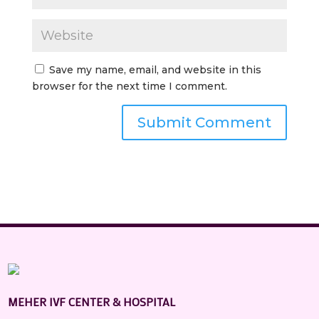
Save my name, email, and website in this
browser for the next time I comment.
MEHER IVF CENTER & HOSPITAL