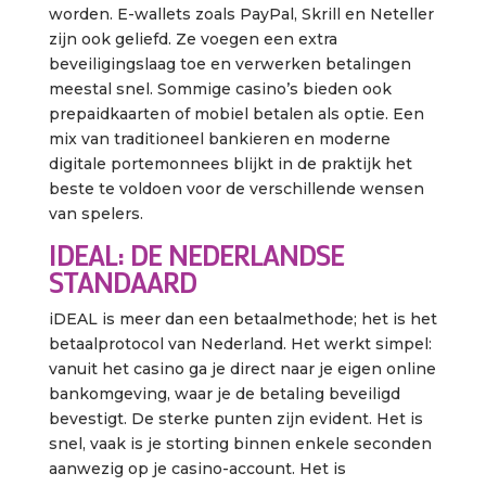
worden. E-wallets zoals PayPal, Skrill en Neteller
zijn ook geliefd. Ze voegen een extra
beveiligingslaag toe en verwerken betalingen
meestal snel. Sommige casino’s bieden ook
prepaidkaarten of mobiel betalen als optie. Een
mix van traditioneel bankieren en moderne
digitale portemonnees blijkt in de praktijk het
beste te voldoen voor de verschillende wensen
van spelers.
IDEAL: DE NEDERLANDSE
STANDAARD
iDEAL is meer dan een betaalmethode; het is het
betaalprotocol van Nederland. Het werkt simpel:
vanuit het casino ga je direct naar je eigen online
bankomgeving, waar je de betaling beveiligd
bevestigt. De sterke punten zijn evident. Het is
snel, vaak is je storting binnen enkele seconden
aanwezig op je casino-account. Het is