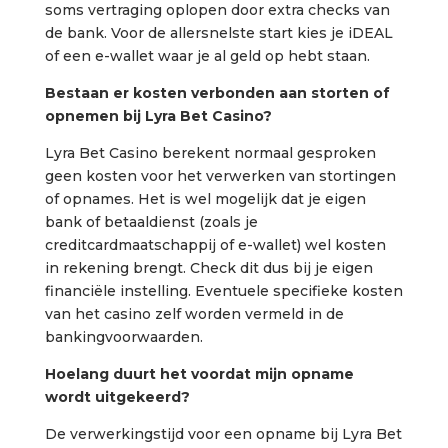
soms vertraging oplopen door extra checks van
de bank. Voor de allersnelste start kies je iDEAL
of een e-wallet waar je al geld op hebt staan.
Bestaan er kosten verbonden aan storten of
opnemen bij Lyra Bet Casino?
Lyra Bet Casino berekent normaal gesproken
geen kosten voor het verwerken van stortingen
of opnames. Het is wel mogelijk dat je eigen
bank of betaaldienst (zoals je
creditcardmaatschappij of e-wallet) wel kosten
in rekening brengt. Check dit dus bij je eigen
financiële instelling. Eventuele specifieke kosten
van het casino zelf worden vermeld in de
bankingvoorwaarden.
Hoelang duurt het voordat mijn opname
wordt uitgekeerd?
De verwerkingstijd voor een opname bij Lyra Bet