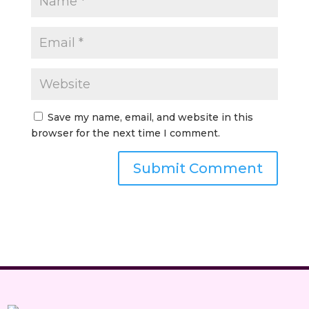
Save my name, email, and website in this
browser for the next time I comment.