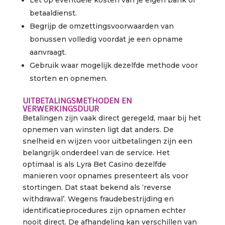
Let op eventuele kosten van je eigen bank of
betaaldienst.
Begrijp de omzettingsvoorwaarden van
bonussen volledig voordat je een opname
aanvraagt.
Gebruik waar mogelijk dezelfde methode voor
storten en opnemen.
UITBETALINGSMETHODEN EN
VERWERKINGSDUUR
Betalingen zijn vaak direct geregeld, maar bij het
opnemen van winsten ligt dat anders. De
snelheid en wijzen voor uitbetalingen zijn een
belangrijk onderdeel van de service. Het
optimaal is als Lyra Bet Casino dezelfde
manieren voor opnames presenteert als voor
stortingen. Dat staat bekend als ‘reverse
withdrawal’. Wegens fraudebestrijding en
identificatieprocedures zijn opnamen echter
nooit direct. De afhandeling kan verschillen van