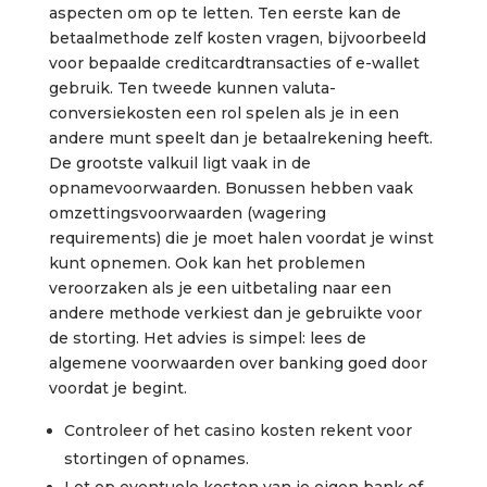
aspecten om op te letten. Ten eerste kan de
betaalmethode zelf kosten vragen, bijvoorbeeld
voor bepaalde creditcardtransacties of e-wallet
gebruik. Ten tweede kunnen valuta-
conversiekosten een rol spelen als je in een
andere munt speelt dan je betaalrekening heeft.
De grootste valkuil ligt vaak in de
opnamevoorwaarden. Bonussen hebben vaak
omzettingsvoorwaarden (wagering
requirements) die je moet halen voordat je winst
kunt opnemen. Ook kan het problemen
veroorzaken als je een uitbetaling naar een
andere methode verkiest dan je gebruikte voor
de storting. Het advies is simpel: lees de
algemene voorwaarden over banking goed door
voordat je begint.
Controleer of het casino kosten rekent voor
stortingen of opnames.