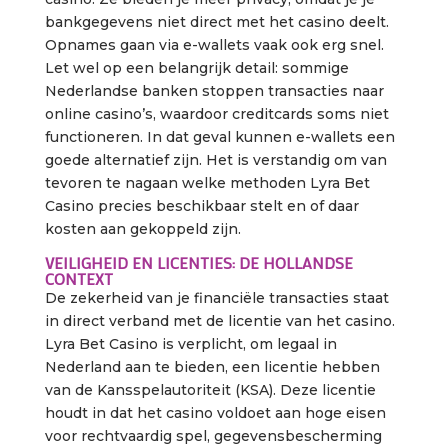
bankgegevens niet direct met het casino deelt.
Opnames gaan via e-wallets vaak ook erg snel.
Let wel op een belangrijk detail: sommige
Nederlandse banken stoppen transacties naar
online casino’s, waardoor creditcards soms niet
functioneren. In dat geval kunnen e-wallets een
goede alternatief zijn. Het is verstandig om van
tevoren te nagaan welke methoden Lyra Bet
Casino precies beschikbaar stelt en of daar
kosten aan gekoppeld zijn.
VEILIGHEID EN LICENTIES: DE HOLLANDSE
CONTEXT
De zekerheid van je financiële transacties staat
in direct verband met de licentie van het casino.
Lyra Bet Casino is verplicht, om legaal in
Nederland aan te bieden, een licentie hebben
van de Kansspelautoriteit (KSA). Deze licentie
houdt in dat het casino voldoet aan hoge eisen
voor rechtvaardig spel, gegevensbescherming