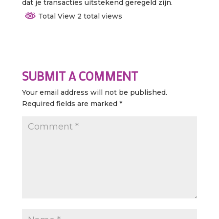
dat je transacties uitstekend geregeld zijn.
Total View 2 total views
SUBMIT A COMMENT
Your email address will not be published.
Required fields are marked
*