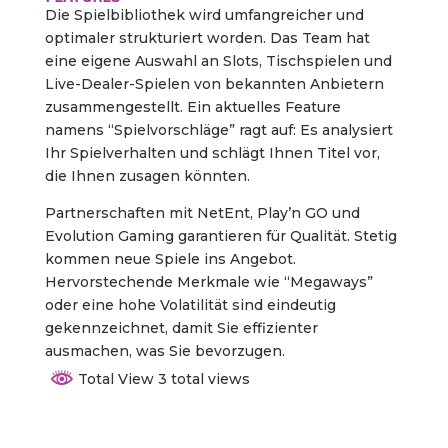
Die Spielbibliothek wird umfangreicher und
optimaler strukturiert worden. Das Team hat
eine eigene Auswahl an Slots, Tischspielen und
Live-Dealer-Spielen von bekannten Anbietern
zusammengestellt. Ein aktuelles Feature
namens “Spielvorschläge” ragt auf: Es analysiert
Ihr Spielverhalten und schlägt Ihnen Titel vor,
die Ihnen zusagen könnten.
Partnerschaften mit NetEnt, Play’n GO und
Evolution Gaming garantieren für Qualität. Stetig
kommen neue Spiele ins Angebot.
Hervorstechende Merkmale wie “Megaways”
oder eine hohe Volatilität sind eindeutig
gekennzeichnet, damit Sie effizienter
ausmachen, was Sie bevorzugen.
Total View 3 total views