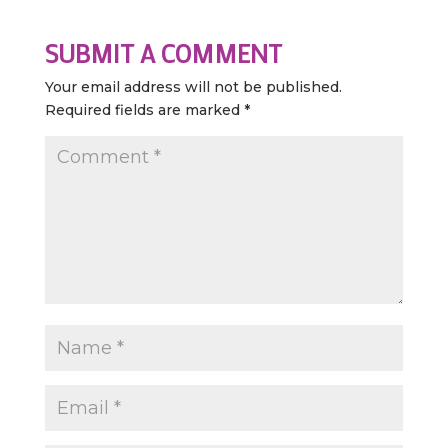
SUBMIT A COMMENT
Your email address will not be published.
Required fields are marked
*