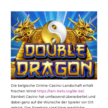
Die belgische Online-Casino-Landschaft erhält
frischen Wind
https://rain-bets.org/de-be/
.
Rainbet Casino hat umfassend überarbeitet und
dabei ganz auf die Wünsche der Spieler vor Ort
gehört. Das Ergebnis sind klare merkliche