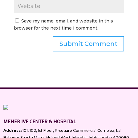
Save my name, email, and website in this
browser for the next time I comment.
MEHER IVF CENTER & HOSPITAL
Address:
101, 102, 1st Floor, R-square Commercial Complex, Lal
Bahadur Shastri Marg, Mulund West, Mumbai, Maharashtra 400080