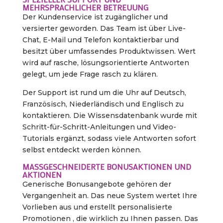
MEHRSPRACHLICHER BETREUUNG
Der Kundenservice ist zugänglicher und
versierter geworden. Das Team ist über Live-
Chat, E-Mail und Telefon kontaktierbar und
besitzt über umfassendes Produktwissen. Wert
wird auf rasche, lösungsorientierte Antworten
gelegt, um jede Frage rasch zu klären.
Der Support ist rund um die Uhr auf Deutsch,
Französisch, Niederländisch und Englisch zu
kontaktieren. Die Wissensdatenbank wurde mit
Schritt-für-Schritt-Anleitungen und Video-
Tutorials ergänzt, sodass viele Antworten sofort
selbst entdeckt werden können.
MASSGESCHNEIDERTE BONUSAKTIONEN UND A
KTIONEN
Generische Bonusangebote gehören der
Vergangenheit an. Das neue System wertet Ihre
Vorlieben aus und erstellt personalisierte
Promotionen , die wirklich zu Ihnen passen. Das