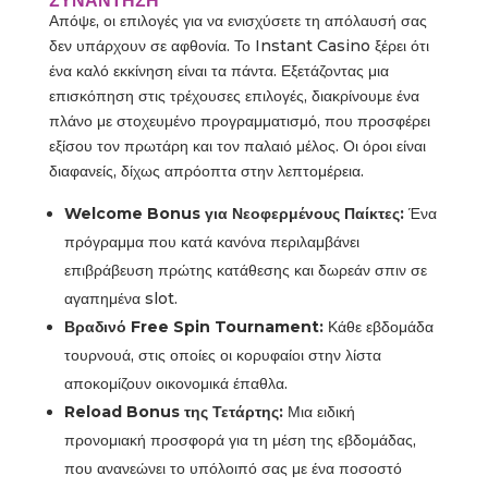
Απόψε, οι επιλογές για να ενισχύσετε τη απόλαυσή σας
δεν υπάρχουν σε αφθονία. Το Instant Casino ξέρει ότι
ένα καλό εκκίνηση είναι τα πάντα. Εξετάζοντας μια
επισκόπηση στις τρέχουσες επιλογές, διακρίνουμε ένα
πλάνο με στοχευμένο προγραμματισμό, που προσφέρει
εξίσου τον πρωτάρη και τον παλαιό μέλος. Οι όροι είναι
διαφανείς, δίχως απρόοπτα στην λεπτομέρεια.
Welcome Bonus για Νεοφερμένους Παίκτες:
Ένα
πρόγραμμα που κατά κανόνα περιλαμβάνει
επιβράβευση πρώτης κατάθεσης και δωρεάν σπιν σε
αγαπημένα slot.
Βραδινό Free Spin Tournament:
Κάθε εβδομάδα
τουρνουά, στις οποίες οι κορυφαίοι στην λίστα
αποκομίζουν οικονομικά έπαθλα.
Reload Bonus της Τετάρτης:
Μια ειδική
προνομιακή προσφορά για τη μέση της εβδομάδας,
που ανανεώνει το υπόλοιπό σας με ένα ποσοστό