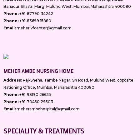
Bahadur Shastri Marg, Mulund West, Mumbai, Maharashtra 400080
Phone:
+91-87790 34242
Phone:
+91-83699 15880
Email:
meherivfcenter@gmail.com
MEHER AMBE NURSING HOME
Address:
Raj-Sneha, Tambe Nagar, SN Road, Mulund West, opposite
Rationing Office, Mumbai, Maharashtra 400080
Phone:
+91-98190 26635
Phone:
+91-70450 29503
Email:
meherambehospital@gmail.com
SPECIALITY & TREATMENTS