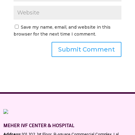
Save my name, email, and website in this
browser for the next time I comment.
MEHER IVF CENTER & HOSPITAL
Address:
101, 102, 1st Floor, R-square Commercial Complex, Lal