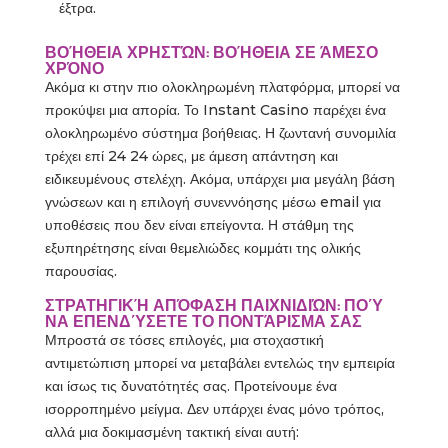
έξτρα.
ΒΟΉΘΕΙΑ ΧΡΗΣΤΏΝ: ΒΟΉΘΕΙΑ ΣΕ ΆΜΕΣΟ
ΧΡΌΝΟ
Ακόμα κι στην πιο ολοκληρωμένη πλατφόρμα, μπορεί να
προκύψει μια απορία. Το Instant Casino παρέχει ένα
ολοκληρωμένο σύστημα βοήθειας. Η ζωντανή συνομιλία
τρέχει επί 24 24 ώρες, με άμεση απάντηση και
ειδικευμένους στελέχη. Ακόμα, υπάρχει μια μεγάλη βάση
γνώσεων και η επιλογή συνεννόησης μέσω email για
υποθέσεις που δεν είναι επείγοντα. Η στάθμη της
εξυπηρέτησης είναι θεμελιώδες κομμάτι της ολικής
παρουσίας.
ΣΤΡΑΤΗΓΙΚΉ ΑΠΌΦΑΣΗ ΠΑΙΧΝΙΔΙΏΝ: ΠΟΎ
ΝΑ ΕΠΕΝΔΎΣΕΤΕ ΤΟ ΠΟΝΤΆΡΙΣΜΑ ΣΑΣ
Μπροστά σε τόσες επιλογές, μια στοχαστική
αντιμετώπιση μπορεί να μεταβάλει εντελώς την εμπειρία
και ίσως τις δυνατότητές σας. Προτείνουμε ένα
ισορροπημένο μείγμα. Δεν υπάρχει ένας μόνο τρόπος,
αλλά μια δοκιμασμένη τακτική είναι αυτή: