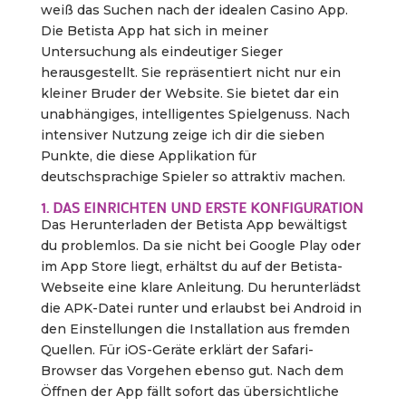
weiß das Suchen nach der idealen Casino App.
Die Betista App hat sich in meiner
Untersuchung als eindeutiger Sieger
herausgestellt. Sie repräsentiert nicht nur ein
kleiner Bruder der Website. Sie bietet dar ein
unabhängiges, intelligentes Spielgenuss. Nach
intensiver Nutzung zeige ich dir die sieben
Punkte, die diese Applikation für
deutschsprachige Spieler so attraktiv machen.
1. DAS EINRICHTEN UND ERSTE KONFIGURATION
Das Herunterladen der Betista App bewältigst
du problemlos. Da sie nicht bei Google Play oder
im App Store liegt, erhältst du auf der Betista-
Webseite eine klare Anleitung. Du herunterlädst
die APK-Datei runter und erlaubst bei Android in
den Einstellungen die Installation aus fremden
Quellen. Für iOS-Geräte erklärt der Safari-
Browser das Vorgehen ebenso gut. Nach dem
Öffnen der App fällt sofort das übersichtliche