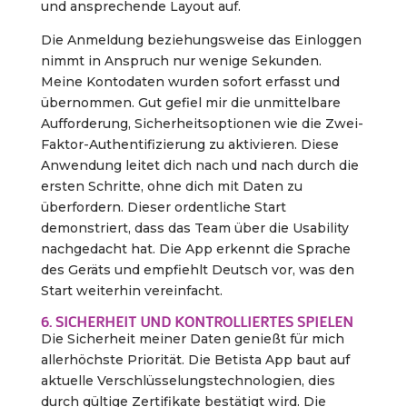
und ansprechende Layout auf.
Die Anmeldung beziehungsweise das Einloggen
nimmt in Anspruch nur wenige Sekunden.
Meine Kontodaten wurden sofort erfasst und
übernommen. Gut gefiel mir die unmittelbare
Aufforderung, Sicherheitsoptionen wie die Zwei-
Faktor-Authentifizierung zu aktivieren. Diese
Anwendung leitet dich nach und nach durch die
ersten Schritte, ohne dich mit Daten zu
überfordern. Dieser ordentliche Start
demonstriert, dass das Team über die Usability
nachgedacht hat. Die App erkennt die Sprache
des Geräts und empfiehlt Deutsch vor, was den
Start weiterhin vereinfacht.
6. SICHERHEIT UND KONTROLLIERTES SPIELEN
Die Sicherheit meiner Daten genießt für mich
allerhöchste Priorität. Die Betista App baut auf
aktuelle Verschlüsselungstechnologien, dies
durch gültige Zertifikate bestätigt wird. Die