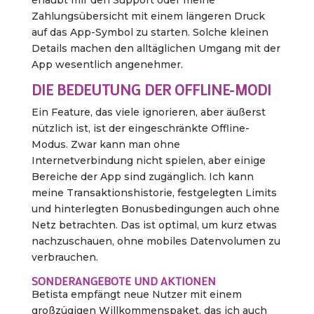
erlaubt mir den Support oder meine
Zahlungsübersicht mit einem längeren Druck
auf das App-Symbol zu starten. Solche kleinen
Details machen den alltäglichen Umgang mit der
App wesentlich angenehmer.
DIE BEDEUTUNG DER OFFLINE-MODI
Ein Feature, das viele ignorieren, aber äußerst
nützlich ist, ist der eingeschränkte Offline-
Modus. Zwar kann man ohne
Internetverbindung nicht spielen, aber einige
Bereiche der App sind zugänglich. Ich kann
meine Transaktionshistorie, festgelegten Limits
und hinterlegten Bonusbedingungen auch ohne
Netz betrachten. Das ist optimal, um kurz etwas
nachzuschauen, ohne mobiles Datenvolumen zu
verbrauchen.
SONDERANGEBOTE UND AKTIONEN
Betista empfängt neue Nutzer mit einem
großzügigen Willkommenspaket, das ich auch