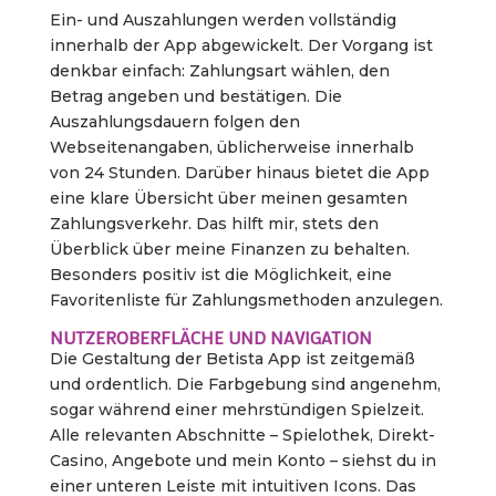
Ein- und Auszahlungen werden vollständig
innerhalb der App abgewickelt. Der Vorgang ist
denkbar einfach: Zahlungsart wählen, den
Betrag angeben und bestätigen. Die
Auszahlungsdauern folgen den
Webseitenangaben, üblicherweise innerhalb
von 24 Stunden. Darüber hinaus bietet die App
eine klare Übersicht über meinen gesamten
Zahlungsverkehr. Das hilft mir, stets den
Überblick über meine Finanzen zu behalten.
Besonders positiv ist die Möglichkeit, eine
Favoritenliste für Zahlungsmethoden anzulegen.
NUTZEROBERFLÄCHE UND NAVIGATION
Die Gestaltung der Betista App ist zeitgemäß
und ordentlich. Die Farbgebung sind angenehm,
sogar während einer mehrstündigen Spielzeit.
Alle relevanten Abschnitte – Spielothek, Direkt-
Casino, Angebote und mein Konto – siehst du in
einer unteren Leiste mit intuitiven Icons. Das