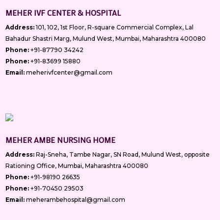
MEHER IVF CENTER & HOSPITAL
Address:
101, 102, 1st Floor, R-square Commercial Complex, Lal
Bahadur Shastri Marg, Mulund West, Mumbai, Maharashtra 400080
Phone:
+91-87790 34242
Phone:
+91-83699 15880
Email:
meherivfcenter@gmail.com
MEHER AMBE NURSING HOME
Address:
Raj-Sneha, Tambe Nagar, SN Road, Mulund West, opposite
Rationing Office, Mumbai, Maharashtra 400080
Phone:
+91-98190 26635
Phone:
+91-70450 29503
Email:
meherambehospital@gmail.com