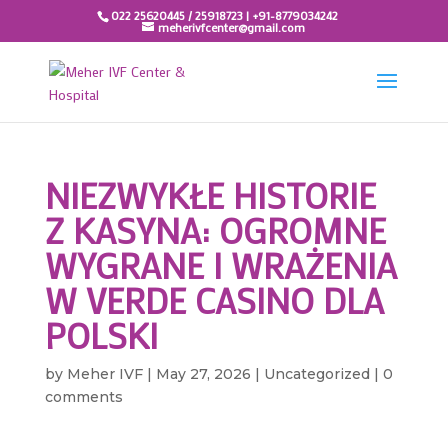
022 25620445 / 25918723 | +91-8779034242
meherivfcenter@gmail.com
NIEZWYKŁE HISTORIE
Z KASYNA: OGROMNE
WYGRANE I WRAŻENIA
W VERDE CASINO DLA
POLSKI
by
Meher IVF
|
May 27, 2026
|
Uncategorized
|
0
comments