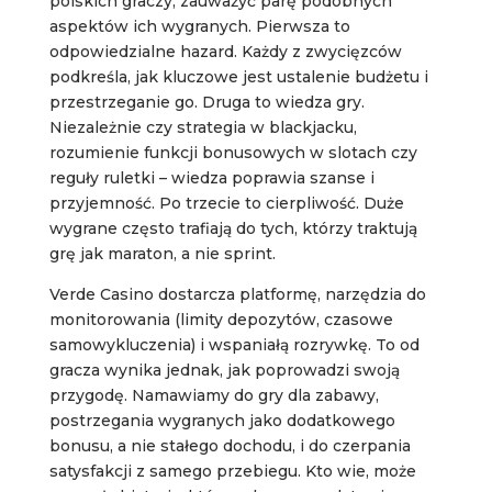
polskich graczy, zauważyć parę podobnych
aspektów ich wygranych. Pierwsza to
odpowiedzialne hazard. Każdy z zwycięzców
podkreśla, jak kluczowe jest ustalenie budżetu i
przestrzeganie go. Druga to wiedza gry.
Niezależnie czy strategia w blackjacku,
rozumienie funkcji bonusowych w slotach czy
reguły ruletki – wiedza poprawia szanse i
przyjemność. Po trzecie to cierpliwość. Duże
wygrane często trafiają do tych, którzy traktują
grę jak maraton, a nie sprint.
Verde Casino dostarcza platformę, narzędzia do
monitorowania (limity depozytów, czasowe
samowykluczenia) i wspaniałą rozrywkę. To od
gracza wynika jednak, jak poprowadzi swoją
przygodę. Namawiamy do gry dla zabawy,
postrzegania wygranych jako dodatkowego
bonusu, a nie stałego dochodu, i do czerpania
satysfakcji z samego przebiegu. Kto wie, może