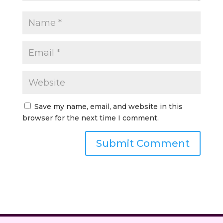
Save my name, email, and website in this
browser for the next time I comment.