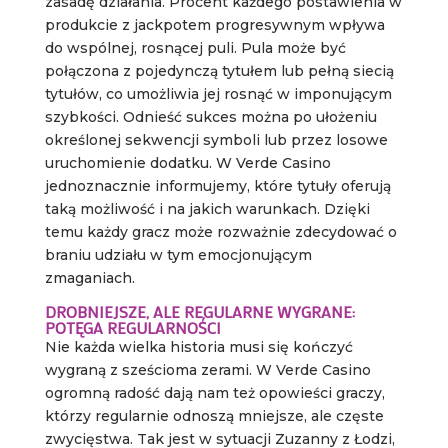
zasadę działania. Procent każdego postawienia w
produkcie z jackpotem progresywnym wpływa
do wspólnej, rosnącej puli. Pula może być
połączona z pojedynczą tytułem lub pełną siecią
tytułów, co umożliwia jej rosnąć w imponującym
szybkości. Odnieść sukces można po ułożeniu
określonej sekwencji symboli lub przez losowe
uruchomienie dodatku. W Verde Casino
jednoznacznie informujemy, które tytuły oferują
taką możliwość i na jakich warunkach. Dzięki
temu każdy gracz może rozważnie zdecydować o
braniu udziału w tym emocjonującym
zmaganiach.
DROBNIEJSZE, ALE REGULARNE WYGRANE:
POTĘGA REGULARNOŚCI
Nie każda wielka historia musi się kończyć
wygraną z sześcioma zerami. W Verde Casino
ogromną radość dają nam też opowieści graczy,
którzy regularnie odnoszą mniejsze, ale częste
zwycięstwa. Tak jest w sytuacji Zuzanny z Łodzi,