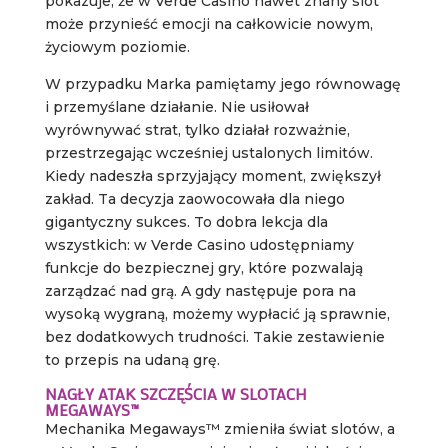
pokazuje, że w Verde Casino nawet znany slot
może przynieść emocji na całkowicie nowym,
życiowym poziomie.
W przypadku Marka pamiętamy jego równowagę
i przemyślane działanie. Nie usiłował
wyrównywać strat, tylko działał rozważnie,
przestrzegając wcześniej ustalonych limitów.
Kiedy nadeszła sprzyjający moment, zwiększył
zakład. Ta decyzja zaowocowała dla niego
gigantyczny sukces. To dobra lekcja dla
wszystkich: w Verde Casino udostępniamy
funkcje do bezpiecznej gry, które pozwalają
zarządzać nad grą. A gdy następuje pora na
wysoką wygraną, możemy wypłacić ją sprawnie,
bez dodatkowych trudności. Takie zestawienie
to przepis na udaną grę.
NAGŁY ATAK SZCZĘŚCIA W SLOTACH
MEGAWAYS™
Mechanika Megaways™ zmieniła świat slotów, a