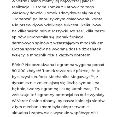
w Verde Casino mamy jej najwyższej jakości
realizacje. Historia Tomka z Katowic to tego
właściwy dowód. Tomek zdecydował się na grę
“Bonanza” po impulsywnym doładowaniu konta.
Nie przewidywał wielkiego sukcesu, kalkulował
na kilkanaście minut rozrywki. Po serii kilkunastu
spinów uruchomiła się jednak funkcja
darmowych spinów z wzrastającym mnożnikiem.
Liczba sposobów na wygraną doszła dziesiątek
tysięcy, a mnożnik rósł z każdym obrotem.
Efekt? Nieoczekiwana i ogromna wygrana ponad
80 000 złotych! Tomek stwierdził później, że to
była czysta euforia. Mechanika Megaways™, z
dynamicznie zmieniającą się liczbą symboli na
bębnie, tworzy ogromną liczbę kombinacji. To
wskazuje też ogromny potencjał na duże wypłaty.
W Verde Casino dbamy, by nasza kolekcja slotów
z tym mechanizmem była nieprzerwanie
aktualna i zapewniała wysokie współczynniki