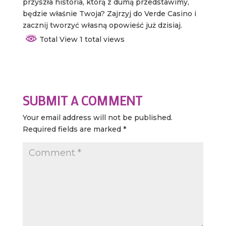
przyszła historia, którą z dumą przedstawimy,
będzie właśnie Twoja? Zajrzyj do Verde Casino i
zacznij tworzyć własną opowieść już dzisiaj.
Total View 1 total views
SUBMIT A COMMENT
Your email address will not be published.
Required fields are marked
*