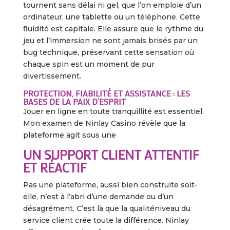
tournent sans délai ni gel, que l’on emploie d’un
ordinateur, une tablette ou un téléphone. Cette
fluidité est capitale. Elle assure que le rythme du
jeu et l’immersion ne sont jamais brisés par un
bug technique, préservant cette sensation où
chaque spin est un moment de pur
divertissement.
PROTECTION, FIABILITÉ ET ASSISTANCE : LES
BASES DE LA PAIX D’ESPRIT
Jouer en ligne en toute tranquillité est essentiel.
Mon examen de Ninlay Casino révèle que la
plateforme agit sous une
UN SUPPORT CLIENT ATTENTIF
ET RÉACTIF
Pas une plateforme, aussi bien construite soit-
elle, n’est à l’abri d’une demande ou d’un
désagrément. C’est là que la qualiténiveau du
service client crée toute la différence. Ninlay