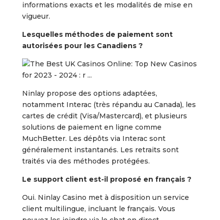
informations exacts et les modalités de mise en
vigueur.
Lesquelles méthodes de paiement sont
autorisées pour les Canadiens ?
Ninlay propose des options adaptées,
notamment Interac (très répandu au Canada), les
cartes de crédit (Visa/Mastercard), et plusieurs
solutions de paiement en ligne comme
MuchBetter. Les dépôts via Interac sont
généralement instantanés. Les retraits sont
traités via des méthodes protégées.
Le support client est-il proposé en français ?
Oui. Ninlay Casino met à disposition un service
client multilingue, incluant le français. Vous
pouvez les joindre via le chat en direct