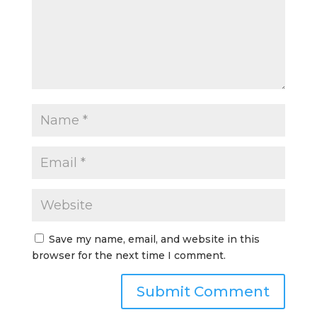
Save my name, email, and website in this
browser for the next time I comment.