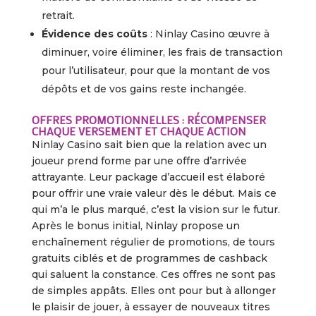
retrait.
Évidence des coûts
: Ninlay Casino œuvre à
diminuer, voire éliminer, les frais de transaction
pour l’utilisateur, pour que la montant de vos
dépôts et de vos gains reste inchangée.
OFFRES PROMOTIONNELLES : RÉCOMPENSER
CHAQUE VERSEMENT ET CHAQUE ACTION
Ninlay Casino sait bien que la relation avec un
joueur prend forme par une offre d’arrivée
attrayante. Leur package d’accueil est élaboré
pour offrir une vraie valeur dès le début. Mais ce
qui m’a le plus marqué, c’est la vision sur le futur.
Après le bonus initial, Ninlay propose un
enchaînement régulier de promotions, de tours
gratuits ciblés et de programmes de cashback
qui saluent la constance. Ces offres ne sont pas
de simples appâts. Elles ont pour but à allonger
le plaisir de jouer, à essayer de nouveaux titres