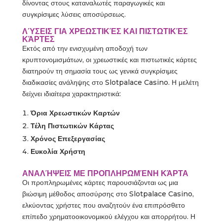
δίνοντας στους καταναλωτές παραγωγικές και
συγκρίσιμες λύσεις αποσύρσεως.
ΛΎΣΕΙΣ ΓΙΑ ΧΡΕΩΣΤΙΚΈΣ ΚΑΙ ΠΙΣΤΩΤΙΚΈΣ
ΚΆΡΤΕΣ
Εκτός από την ενισχυμένη αποδοχή των
κρυπτονομισμάτων, οι χρεωστικές και πιστωτικές κάρτες
διατηρούν τη σημασία τους ως γενικά συγκρίσιμες
διαδικασίες ανάληψης στο Slotpalace Casino. Η μελέτη
δείχνει ιδιαίτερα χαρακτηριστικά:
Όρια Χρεωστικών Καρτών
Τέλη Πιστωτικών Κάρτας
Χρόνος Επεξεργασίας
Ευκολία Χρήστη
ΑΝΑΛΉΨΕΙΣ ΜΕ ΠΡΟΠΛΗΡΩΜΈΝΗ ΚΆΡΤΑ
Οι προπληρωμένες κάρτες παρουσιάζονται ως μια
βιώσιμη μέθοδος αποσύρσης στο Slotpalace Casino,
ελκύοντας χρήστες που αναζητούν ένα επιπρόσθετο
επίπεδο χρηματοοικονομικού ελέγχου και απορρήτου. Η