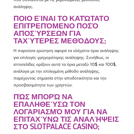
ανάληψης.
ΠΟΙΟ ΕΊΝΑΙ ΤΟ ΚΑΤΏΤΑΤΟ
ΕΠΙΤΡΕΠΌΜΕΝΟ ΠΟΣΌ
ΑΠΟΣΎΡΣΕΩΝ ΓΙΑ
ΤΑΧΎΤΕΡΕΣ ΜΕΘΌΔΟΥΣ;
Η παρούσα ερώτηση αφορά τα ελάχιστα όρια ανάληψης
για επιλογές γρηγορότερης ανάληψης. Συνήθως, οι
ιστοσελίδες ορίζουν αυτά τα όρια μεταξύ 10$ και 100$,
ανάλογα με την επιλεγμένη μέθοδο ανάληψης,
παρέχοντας σημασία στην αποδοτικότητα και την
προσβασιμότητα των χρηστών.
ΠΏΣ ΜΠΟΡΏ ΝΑ
ΕΠΑΛΗΘΕΎΣΩ ΤΟΝ
ΛΟΓΑΡΙΑΣΜΌ ΜΟΥ ΓΙΑ ΝΑ
ΕΠΙΤΑΧΎΝΩ ΤΙΣ ΑΝΑΛΉΨΕΙΣ
ΣΤΟ SLOTPALACE CASINO;