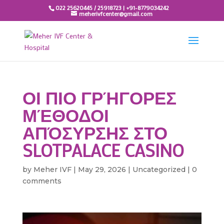
022 25620445 / 25918723 | +91-8779034242
meherivfcenter@gmail.com
ΟΙ ΠΙΟ ΓΡΉΓΟΡΕΣ
ΜΈΘΟΔΟΙ
ΑΠΌΣΥΡΣΗΣ ΣΤΟ
SLOTPALACE CASINO
by
Meher IVF
|
May 29, 2026
|
Uncategorized
|
0
comments