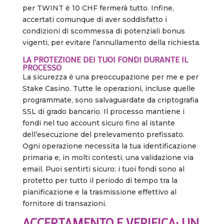
per TWINT è 10 CHF fermerà tutto. Infine,
accertati comunque di aver soddisfatto i
condizioni di scommessa di potenziali bonus
vigenti, per evitare l’annullamento della richiesta.
LA PROTEZIONE DEI TUOI FONDI DURANTE IL
PROCESSO
La sicurezza è una preoccupazione per me e per
Stake Casino. Tutte le operazioni, incluse quelle
programmate, sono salvaguardate da criptografia
SSL di grado bancario. Il processo mantiene i
fondi nel tuo account sicuro fino al istante
dell’esecuzione del prelevamento prefissato.
Ogni operazione necessita la tua identificazione
primaria e, in molti contesti, una validazione via
email. Puoi sentirti sicuro: i tuoi fondi sono al
protetto per tutto il periodo di tempo tra la
pianificazione e la trasmissione effettivo al
fornitore di transazioni.
ACCERTAMENTO E VERIFICA: UN