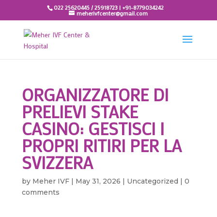
022 25620445 / 25918723 | +91-8779034242
meherivfcenter@gmail.com
ORGANIZZATORE DI
PRELIEVI STAKE
CASINO: GESTISCI I
PROPRI RITIRI PER LA
SVIZZERA
by
Meher IVF
|
May 31, 2026
|
Uncategorized
|
0
comments