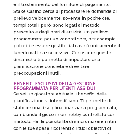
e il trasferimento del fornitore di pagamento.
Stake Casino cerca di processare le domande di
prelievo velocemente, sovente in poche ore. I
tempi totali, però, sono legati al metodo
prescelto e dagli orari di attività. Un prelievo
programmato per un venerdì sera, per esempio,
potrebbe essere gestito dal casinò unicamente il
lunedì mattina successivo. Conoscere queste
dinamiche ti permette di impostare una
pianificazione concreta e di evitare
preoccupazioni inutili.
BENEFICI ESCLUSIVI DELLA GESTIONE
PROGRAMMATA PER UTENTI ASSIDUI
Se sei un giocatore abituale, i benefici della
pianificazione si intensificano. Ti permette di
stabilire una disciplina finanziaria programmata,
cambiando il gioco in un hobby controllato con
metodo. Hai la possibilità di sincronizzare i ritiri
con le tue spese ricorrenti o i tuoi obiettivi di