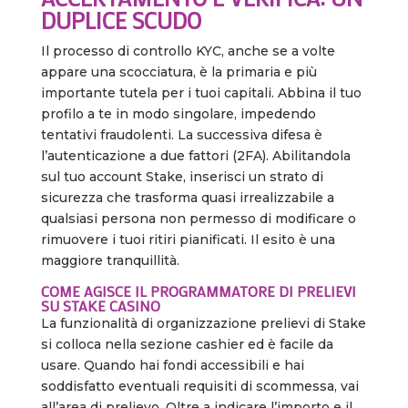
DUPLICE SCUDO
Il processo di controllo KYC, anche se a volte
appare una scocciatura, è la primaria e più
importante tutela per i tuoi capitali. Abbina il tuo
profilo a te in modo singolare, impedendo
tentativi fraudolenti. La successiva difesa è
l’autenticazione a due fattori (2FA). Abilitandola
sul tuo account Stake, inserisci un strato di
sicurezza che trasforma quasi irrealizzabile a
qualsiasi persona non permesso di modificare o
rimuovere i tuoi ritiri pianificati. Il esito è una
maggiore tranquillità.
COME AGISCE IL PROGRAMMATORE DI PRELIEVI
SU STAKE CASINO
La funzionalità di organizzazione prelievi di Stake
si colloca nella sezione cashier ed è facile da
usare. Quando hai fondi accessibili e hai
soddisfatto eventuali requisiti di scommessa, vai
all’area di prelievo. Oltre a indicare l’importo e il