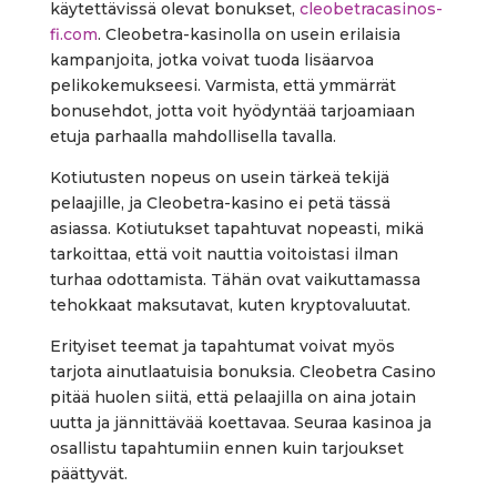
käytettävissä olevat bonukset,
cleobetracasinos-
fi.com
. Cleobetra-kasinolla on usein erilaisia
kampanjoita, jotka voivat tuoda lisäarvoa
pelikokemukseesi. Varmista, että ymmärrät
bonusehdot, jotta voit hyödyntää tarjoamiaan
etuja parhaalla mahdollisella tavalla.
Kotiutusten nopeus on usein tärkeä tekijä
pelaajille, ja Cleobetra-kasino ei petä tässä
asiassa. Kotiutukset tapahtuvat nopeasti, mikä
tarkoittaa, että voit nauttia voitoistasi ilman
turhaa odottamista. Tähän ovat vaikuttamassa
tehokkaat maksutavat, kuten kryptovaluutat.
Erityiset teemat ja tapahtumat voivat myös
tarjota ainutlaatuisia bonuksia. Cleobetra Casino
pitää huolen siitä, että pelaajilla on aina jotain
uutta ja jännittävää koettavaa. Seuraa kasinoa ja
osallistu tapahtumiin ennen kuin tarjoukset
päättyvät.