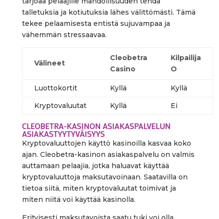
tarjoaa pelaajille mahdollisuuden tehdä
talletuksia ja kotiutuksia lähes välittömästi. Tämä
tekee pelaamisesta entistä sujuvampaa ja
vähemmän stressaavaa.
Cleobetra
Kilpailija
Välineet
Casino
O
Luottokortit
Kyllä
Kyllä
Kryptovaluutat
Kyllä
Ei
CLEOBETRA-KASINON ASIAKASPALVELUN
ASIAKASTYYTYVÄISYYS
Kryptovaluuttojen käyttö kasinoilla kasvaa koko
ajan. Cleobetra-kasinon asiakaspalvelu on valmis
auttamaan pelaajia, jotka haluavat käyttää
kryptovaluuttoja maksutavoinaan. Saatavilla on
tietoa siitä, miten kryptovaluutat toimivat ja
miten niitä voi käyttää kasinolla.
Erityisesti maksutavoista saatu tuki voi olla