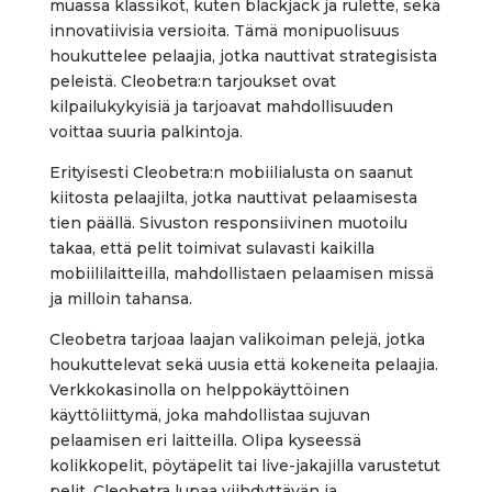
muassa klassikot, kuten blackjack ja rulette, sekä
innovatiivisia versioita. Tämä monipuolisuus
houkuttelee pelaajia, jotka nauttivat strategisista
peleistä. Cleobetra:n tarjoukset ovat
kilpailukykyisiä ja tarjoavat mahdollisuuden
voittaa suuria palkintoja.
Erityisesti Cleobetra:n mobiilialusta on saanut
kiitosta pelaajilta, jotka nauttivat pelaamisesta
tien päällä. Sivuston responsiivinen muotoilu
takaa, että pelit toimivat sulavasti kaikilla
mobiililaitteilla, mahdollistaen pelaamisen missä
ja milloin tahansa.
Cleobetra tarjoaa laajan valikoiman pelejä, jotka
houkuttelevat sekä uusia että kokeneita pelaajia.
Verkkokasinolla on helppokäyttöinen
käyttöliittymä, joka mahdollistaa sujuvan
pelaamisen eri laitteilla. Olipa kyseessä
kolikkopelit, pöytäpelit tai live-jakajilla varustetut
pelit, Cleobetra lupaa viihdyttävän ja