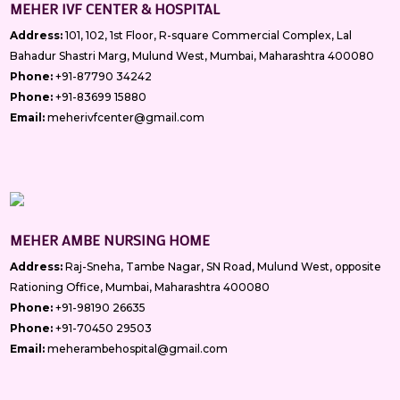
MEHER IVF CENTER & HOSPITAL
Address:
101, 102, 1st Floor, R-square Commercial Complex, Lal
Bahadur Shastri Marg, Mulund West, Mumbai, Maharashtra 400080
Phone:
+91-87790 34242
Phone:
+91-83699 15880
Email:
meherivfcenter@gmail.com
MEHER AMBE NURSING HOME
Address:
Raj-Sneha, Tambe Nagar, SN Road, Mulund West, opposite
Rationing Office, Mumbai, Maharashtra 400080
Phone:
+91-98190 26635
Phone:
+91-70450 29503
Email:
meherambehospital@gmail.com