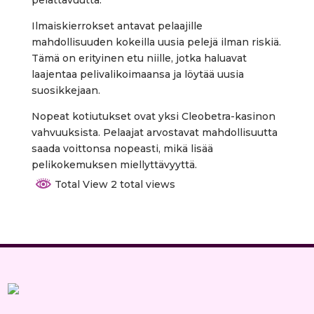
pelattavuutta.
Ilmaiskierrokset antavat pelaajille
mahdollisuuden kokeilla uusia pelejä ilman riskiä.
Tämä on erityinen etu niille, jotka haluavat
laajentaa pelivalikoimaansa ja löytää uusia
suosikkejaan.
Nopeat kotiutukset ovat yksi Cleobetra-kasinon
vahvuuksista. Pelaajat arvostavat mahdollisuutta
saada voittonsa nopeasti, mikä lisää
pelikokemuksen miellyttävyyttä.
Total View 2 total views