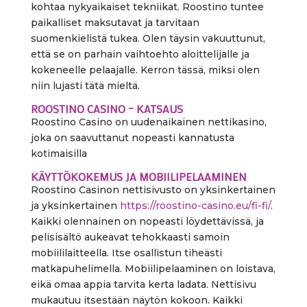
kohtaa nykyaikaiset tekniikat. Roostino tuntee
paikalliset maksutavat ja tarvitaan
suomenkielistä tukea. Olen täysin vakuuttunut,
että se on parhain vaihtoehto aloittelijalle ja
kokeneelle pelaajalle. Kerron tässä, miksi olen
niin lujasti tätä mieltä.
ROOSTINO CASINO – KATSAUS
Roostino Casino on uudenaikainen nettikasino,
joka on saavuttanut nopeasti kannatusta
kotimaisilla
KÄYTTÖKOKEMUS JA MOBIILIPELAAMINEN
Roostino Casinon nettisivusto on yksinkertainen
ja yksinkertainen
https://roostino-casino.eu/fi-fi/
.
Kaikki olennainen on nopeasti löydettävissä, ja
pelisisältö aukeavat tehokkaasti samoin
mobiililaitteella. Itse osallistun tiheästi
matkapuhelimella. Mobiilipelaaminen on loistava,
eikä omaa appia tarvita kerta ladata. Nettisivu
mukautuu itsestään näytön kokoon. Kaikki