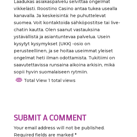
Laadukas asiakaspalvelu selvittää ongelmat
vikkelästi. Roostino Casino antaa tukea usealla
kanavalla. Ja keskeisintä: he puhuttelevat
suomea. Voit kontaktoida sähköpostitse tai live-
chatin kautta. Olen saanut vastauksina
ystävällistä ja asiantuntevaa palvelua. Usein
kysytyt kysymykset (UKK) -osio on
perusteellinen, ja se hoitaa useimmat yleiset
ongelmat heti ilman odottamista. Tukitiimi on
saavutettavissa runsaina aikoina arkisin, mikä
sopii hyvin suomalaiseen rytmiin.
Total View 1 total views
SUBMIT A COMMENT
Your email address will not be published.
Required fields are marked
*