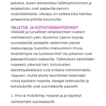
palvelut, kuten esimerkiksi talletustoiminnot ja
asiakastuki, ovat saatavilla samoin
mobiililaitteella. Ulkoasu on selkeä eikä häiritse
pelaamista pitkillä istunnoilla.
TALLETUS- JA KOTIUTUSVAIHTOEHDOT
Vikkelät ja turvalliset rahaliikenteet ovatkin
nettikasinon ydin. Roostino Casino tarjoaa
suomalaisille pelaajille valikoiman yleisiä
maksutapoja. Suositko mieluummin Pivoa,
MobilePayta vai luottokorttia? Ne jokainen ovat
pääsääntöisesti saatavilla. Talletukset käsitellään
nopeasti, yleensä heti. Kotiutusten
käsittelyaikataulut ovat erilaisia menetelmästä
riippuen, mutta alusta tavoittelee tekemään
niistä kaikkein nopeita. Alarajat talletuksille ja
kotiutuksille ovat suomalaisille passelit.
Pivo & MobilePay: Nopeat ja ja käytetyt
vaihtoehdot suomalaisille.