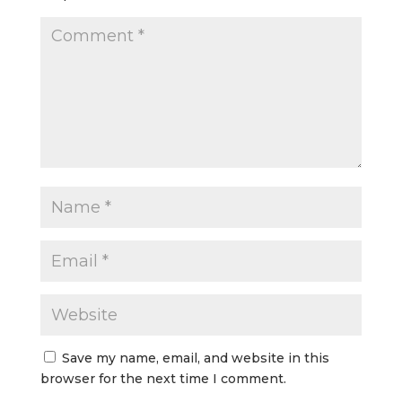
Save my name, email, and website in this
browser for the next time I comment.