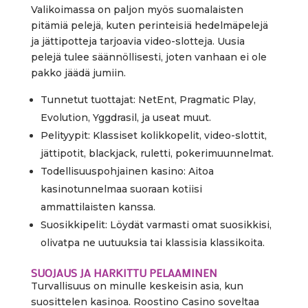
Valikoimassa on paljon myös suomalaisten
pitämiä pelejä, kuten perinteisiä hedelmäpelejä
ja jättipotteja tarjoavia video-slotteja. Uusia
pelejä tulee säännöllisesti, joten vanhaan ei ole
pakko jäädä jumiin.
Tunnetut tuottajat: NetEnt, Pragmatic Play,
Evolution, Yggdrasil, ja useat muut.
Pelityypit: Klassiset kolikkopelit, video-slottit,
jättipotit, blackjack, ruletti, pokerimuunnelmat.
Todellisuuspohjainen kasino: Aitoa
kasinotunnelmaa suoraan kotiisi
ammattilaisten kanssa.
Suosikkipelit: Löydät varmasti omat suosikkisi,
olivatpa ne uutuuksia tai klassisia klassikoita.
SUOJAUS JA HARKITTU PELAAMINEN
Turvallisuus on minulle keskeisin asia, kun
suosittelen kasinoa. Roostino Casino soveltaa