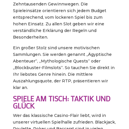
Zehntausenden Gewinnwegen. Die
Spieleinsätze orientieren sich jedem Budget
entsprechend, vom lockeren Spiel bis zum
hohen Einsatz. Zu allen Slot geben wir eine
verständliche Erklärung der Regeln und
Besonderheiten.
Ein großer Stolz sind unsere motivischen
Sammlungen. Sie werden genannt „Ägyptische
Abenteuer“, „Mythologische Quests“ oder
„Blockbuster-Filmslots“. So tauchen Sie direkt in
Ihr liebstes Genre hinein. Die mittlere
Auszahlungsquote, der RTP, präsentieren wir
klar an.
SPIELE AM TISCH: TAKTIK UND
GLÜCK
Wer das klassische Casino-Flair liebt, wird in
unserer virtuellen Spielhalle zufrieden. Blackjack,
Roulette, Poker und Baccarat sind in vielen