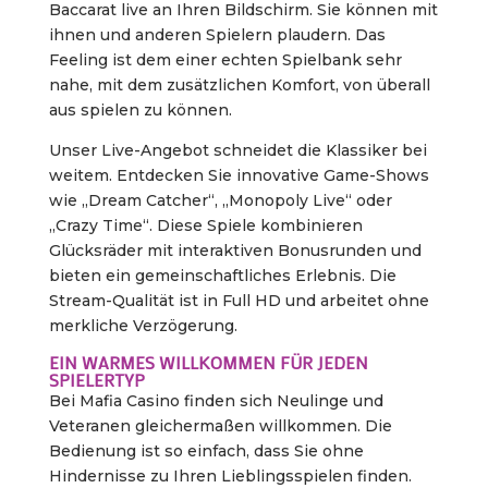
Baccarat live an Ihren Bildschirm. Sie können mit
ihnen und anderen Spielern plaudern. Das
Feeling ist dem einer echten Spielbank sehr
nahe, mit dem zusätzlichen Komfort, von überall
aus spielen zu können.
Unser Live-Angebot schneidet die Klassiker bei
weitem. Entdecken Sie innovative Game-Shows
wie „Dream Catcher“, „Monopoly Live“ oder
„Crazy Time“. Diese Spiele kombinieren
Glücksräder mit interaktiven Bonusrunden und
bieten ein gemeinschaftliches Erlebnis. Die
Stream-Qualität ist in Full HD und arbeitet ohne
merkliche Verzögerung.
EIN WARMES WILLKOMMEN FÜR JEDEN
SPIELERTYP
Bei Mafia Casino finden sich Neulinge und
Veteranen gleichermaßen willkommen. Die
Bedienung ist so einfach, dass Sie ohne
Hindernisse zu Ihren Lieblingsspielen finden.