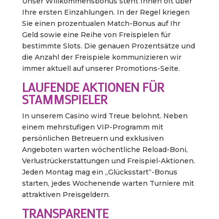
Unser Willkommensbonus steht Ihnen oft über
Ihre ersten Einzahlungen. In der Regel kriegen
Sie einen prozentualen Match-Bonus auf Ihr
Geld sowie eine Reihe von Freispielen für
bestimmte Slots. Die genauen Prozentsätze und
die Anzahl der Freispiele kommunizieren wir
immer aktuell auf unserer Promotions-Seite.
LAUFENDE AKTIONEN FÜR
STAMMSPIELER
In unserem Casino wird Treue belohnt. Neben
einem mehrstufigen VIP-Programm mit
persönlichen Betreuern und exklusiven
Angeboten warten wöchentliche Reload-Boni,
Verlustrückerstattungen und Freispiel-Aktionen.
Jeden Montag mag ein „Glücksstart“-Bonus
starten, jedes Wochenende warten Turniere mit
attraktiven Preisgeldern.
TRANSPARENTE