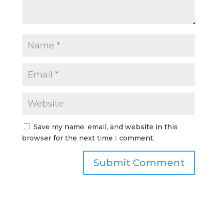
Save my name, email, and website in this
browser for the next time I comment.