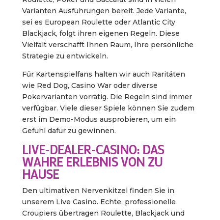
Varianten Ausführungen bereit. Jede Variante,
sei es European Roulette oder Atlantic City
Blackjack, folgt ihren eigenen Regeln. Diese
Vielfalt verschafft Ihnen Raum, Ihre persönliche
Strategie zu entwickeln.
Für Kartenspielfans halten wir auch Raritäten
wie Red Dog, Casino War oder diverse
Pokervarianten vorrätig. Die Regeln sind immer
verfügbar. Viele dieser Spiele können Sie zudem
erst im Demo-Modus ausprobieren, um ein
Gefühl dafür zu gewinnen.
LIVE-DEALER-CASINO: DAS
WAHRE ERLEBNIS VON ZU
HAUSE
Den ultimativen Nervenkitzel finden Sie in
unserem Live Casino. Echte, professionelle
Croupiers übertragen Roulette, Blackjack und