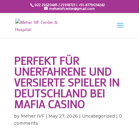
022 25620445 / 25918723 | +91-8779034242
meherivfcenter@gmail.com
PERFEKT FÜR
UNERFAHRENE UND
VERSIERTE SPIELER IN
DEUTSCHLAND BEI
MAFIA CASINO
by
Meher IVF
|
May 27, 2026
|
Uncategorized
|
0
comments