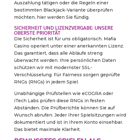
Auszahlung tätigen oder die Regeln einer
bestimmten Blackjack-Variante überprüfen
möchten, hier werden Sie fündig.
SICHERHEIT UND LIZENZVERGABE: UNSERE
OBERSTE PRIORITÄT
Die Sicherheit ist für uns obligatorisch. Mafia
Casino operiert unter einer anerkannten Lizenz.
Das garantiert, dass alle Abläufe streng
überwacht werden. Ihre persönlichen Daten
schützen wir mit modernster SSL-
Verschlüsselung. Für Fairness sorgen geprüfte
RNGs (RNGs) in jedem Spiel.
Unabhängige Prüfstellen wie eCOGRA oder
iTech Labs prüfen diese RNGs in festen
Abständen. Die Prüfberichte können Sie auf
Wunsch abrufen. Jeder Ihrer Spielsitzungen wird
dokumentiert und ist in Ihrem Konto einsehbar.
Das bietet maximale Klarheit.