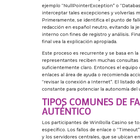
ejemplo “NullPointerException” o “Database
interceptar tales excepciones y volverlas 
Primeramente, se identifica el punto de fal
redacción en español neutro, evitando la je
interno con fines de registro y análisis. Fin
final vea la explicación apropiada.
Este proceso es recurrente y se basa en la r
representantes reciben muchas consultas so
suficientemente claro. Entonces el equipo d
enlaces al área de ayuda o recomienda acci
“revisar la conexión a Internet”. El listad
constante para potenciar la autonomía del u
TIPOS COMUNES DE FA
AUTÉNTICO
Los participantes de WinRolla Casino se to
específico. Los fallos de enlace o “Timeout
y los servidores centrales, que se ubican en