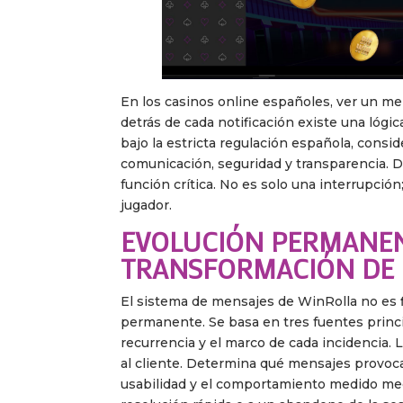
En los casinos online españoles, ver un men
detrás de cada notificación existe una lógi
bajo la estricta regulación española, cons
comunicación, seguridad y transparencia. D
función crítica. No es solo una interrupción
jugador.
EVOLUCIÓN PERMANENT
TRANSFORMACIÓN DE 
El sistema de mensajes de WinRolla no es f
permanente. Se basa en tres fuentes princip
recurrencia y el marco de cada incidencia.
al cliente. Determina qué mensajes provoca
usabilidad y el comportamiento medido med