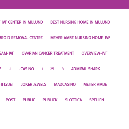
 IVF CENTER IN MULUND
BEST NURSING HOME IN MULUND
BROID REMOVAL CENTRE
MEHER AMBE NURSING HOME-IVF
EAM-IVF
OVARIAN CANCER TREATMENT
OVERVIEW-IVF
F
-1
-CASINO
1
25
3
ADMIRAL SHARK
HFLYBET
JOKER JEWELS
MADCASINO
MEHER AMBE
POST
PUBLIC
PUBLICK
SLOTTICA
SPELLEN