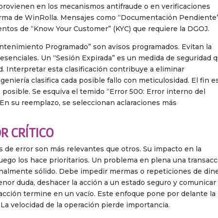
rovienen en los mecanismos antifraude o en verificaciones
forma de WinRolla. Mensajes como “Documentación Pendiente
entos de “Know Your Customer” (KYC) que requiere la DGOJ.
antenimiento Programado” son avisos programados. Evitan la
 esenciales. Un “Sesión Expirada” es un medida de seguridad 
d. Interpretar esta clasificación contribuye a eliminar
eniería clasifica cada posible fallo con meticulosidad. El fin e
o posible. Se esquiva el temido “Error 500: Error interno del
. En su reemplazo, se seleccionan aclaraciones más
R CRÍTICO
s de error son más relevantes que otros. Su impacto en la
uego los hace prioritarios. Un problema en plena una transac
nalmente sólido. Debe impedir mermas o repeticiones de dine
enor duda, deshacer la acción a un estado seguro y comunicar
sacción termine en un vacío. Este enfoque pone por delante la
 La velocidad de la operación pierde importancia.