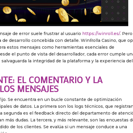
saje de error suele frustrar al usuario
https://winroll.es/
. Pero
ca de desarrollo concebida con detalle. WinRolla Casino, que o
idera estos mensajes como herramientas esenciales de
esde el punto de vista del desarrollador, cada error cumple un
; salvaguarda la integridad de la plataforma y la experiencia del
E: EL COMENTARIO Y LA
LOS MENSAJES
ijo. Se encuentra en un bucle constante de optimización
ales de datos. La primera son los logs técnicos, que registran
 La segunda es el feedback directo del departamento de atenci
n más dudas. La tercera, y más relevante, son las encuestas 
ido de los clientes. Se evalúa si un mensaje conduce a una