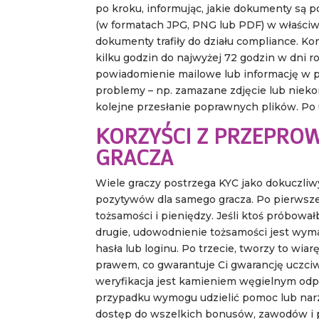
po kroku, informując, jakie dokumenty są p
(w formatach JPG, PNG lub PDF) w właściwy
dokumenty trafiły do działu compliance. 
kilku godzin do najwyżej 72 godzin w dni 
powiadomienie mailowe lub informację w p
problemy – np. zamazane zdjęcie lub niek
kolejne przesłanie poprawnych plików. Po u
KORZYŚCI Z PRZEPROW
GRACZA
Wiele graczy postrzega KYC jako dokuczliw
pozytywów dla samego gracza. Po pierwsze,
tożsamości i pieniędzy. Jeśli ktoś próbowa
drugie, udowodnienie tożsamości jest wy
hasła lub loginu. Po trzecie, tworzy to wiar
prawem, co gwarantuje Ci gwarancję uczciw
weryfikacja jest kamieniem węgielnym odp
przypadku wymogu udzielić pomoc lub narz
dostęp do wszelkich bonusów, zawodów i pl