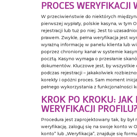
PROCES WERYFIKACJI 
W przeciwieństwie do niektórych międzynar
pierwszej wypłaty, polskie kasyna, w tym O
rejestracji lub tuż po niej. Jest to uzasad
prawem. Zwykle, pełna weryfikacja jest w
wyraźną informację w panelu klienta lub w
poprzez chroniony kanał w systemie kasyna
pocztą. Kasyno wymaga o przesłanie skanów
dokumentów. Kluczowe jest, by wszystkie
podczas rejestracji – jakakolwiek rozbieżn
korekty i opóźni proces. Sam moment inicja
pełnego wykorzystania z funkcjonalności k
KROK PO KROKU: JAK
WERYFIKACJI PROFILU
Procedura jest zaprojektowany tak, by był
weryfikację, zaloguj się na swoje konto w O
konto” lub „Weryfikacja”, znajduje się fo