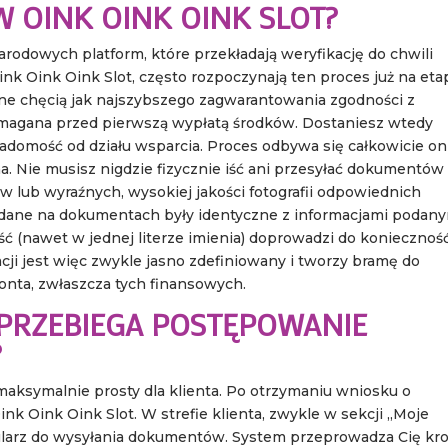
W OINK OINK OINK SLOT?
odowych platform, które przekładają weryfikację do chwili
ink Oink Oink Slot, często rozpoczynają ten proces już na eta
nione chęcią jak najszybszego zagwarantowania zgodności z
ymagana przed pierwszą wypłatą środków. Dostaniesz wtedy
iadomość od działu wsparcia. Proces odbywa się całkowicie on
. Nie musisz nigdzie fizycznie iść ani przesyłać dokumentów
 lub wyraźnych, wysokiej jakości fotografii odpowiednich
 dane na dokumentach były identyczne z informacjami podan
ość (nawet w jednej literze imienia) doprowadzi do koniecznoś
cji jest więc zwykle jasno zdefiniowany i tworzy bramę do
onta, zwłaszcza tych finansowych.
 PRZEBIEGA POSTĘPOWANIE
?
 maksymalnie prosty dla klienta. Po otrzymaniu wniosku o
ink Oink Oink Slot. W strefie klienta, zwykle w sekcji „Moje
rmularz do wysyłania dokumentów. System przeprowadza Cię kr