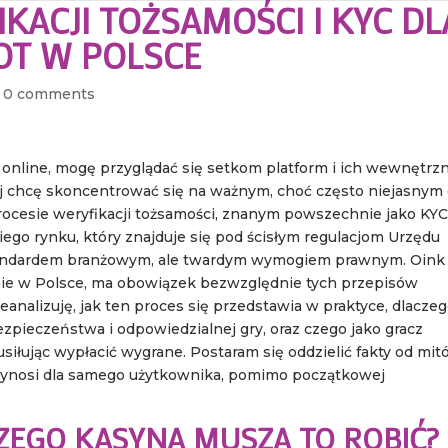
KACJI TOŻSAMOŚCI I KYC DL
OT W POLSCE
|
0 comments
j online, mogę przyglądać się setkom platform i ich wewnętr
iaj chcę skoncentrować się na ważnym, choć często niejasnym 
rocesie weryfikacji tożsamości, znanym powszechnie jako KY
ego rynku, który znajduje się pod ścisłym regulacjom Urzędu
standardem branżowym, ale twardym wymogiem prawnym. Oink
lnie w Polsce, ma obowiązek bezwzględnie tych przepisów
eanalizuję, jak ten proces się przedstawia w praktyce, dlacze
zpieczeństwa i odpowiedzialnej gry, oraz czego jako gracz
siłując wypłacić wygrane. Postaram się oddzielić fakty od mit
przynosi dla samego użytkownika, pomimo początkowej
ACZEGO KASYNA MUSZĄ TO ROBIĆ?