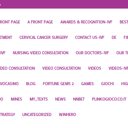
m
FRONT PAGE
A FRONT PAGE
AWARDS & RECOGNITION-IVF
BEST
ATMENT
CERVICAL CANCER SURGERY
CONTACT US-IVF
DE
FI
IVF
NURSING VIDEO CONSULTATION
OUR DOCTORS-IVF
OUR T
IDEO CONSULTATION
VIDEO CONSULTATION
VIDEOS
VIDEOS-IV
AVOCASINO
BLOG
FORTUNE GEMS 2
GAMES
GIOCHI
HIG
NO
MINES
MY_TEXTS
NEWS
NNBET
PLINKOGIOCO.CO.IT
TRATEGY
UNCATEGORIZED
WINHERO