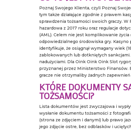
Poznaj Swojego Klienta, czyli Poznaj Swojeg
tym także działające zgodnie z prawem kasy
sprawdzenia tożsamości swoich graczy. W 
hazardowa z 2017 roku oraz regulacje dotyc
(AML). Celem nie jest komplikowanie życia
odpowiedzialnego środowiska gry. Kasyno p
identyfikuje, że osiągnął wymagany wiek (18
zablokowanych lub dotkniętych sankcjami. 
nadużyciami. Dla Oink Oink Oink Slot rygo
przyznanej przez Ministerstwo Finansów. 
gracze nie otrzymaliby żadnych zapewnień
KTÓRE DOKUMENTY S
TOŻSAMOŚCI?
Lista dokumentów jest zwyczajowa i wypływ
wysłanie dokumentu tożsamości z fotografi
(strona ze zdjęciem i danymi) lub prawo j
jego zdjęcie ostre, bez odblasków i ucięt