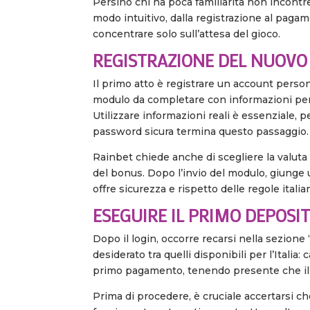
Persino chi ha poca familiarità non incontr
modo intuitivo, dalla registrazione al paga
concentrare solo sull’attesa del gioco.
REGISTRAZIONE DEL NUOV
Il primo atto è registrare un account persona
modulo da completare con informazioni perso
Utilizzare informazioni reali è essenziale, 
password sicura termina questo passaggio.
Rainbet chiede anche di scegliere la valuta 
del bonus. Dopo l’invio del modulo, giunge u
offre sicurezza e rispetto delle regole italia
ESEGUIRE IL PRIMO DEPOSI
Dopo il login, occorre recarsi nella sezione
desiderato tra quelli disponibili per l’Italia:
primo pagamento, tenendo presente che il
Prima di procedere, è cruciale accertarsi ch