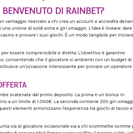
I BENVENUTO DI RAINBET?
un vantaggio riservato a chi crea un account e accredita denar
di una unione di soldi extra e giri omaggio. L’idea è lineare: dare
 casino e provare i suoi giochi. È un modo tangibile per iniziar
er essere comprensibile e diretta. L’obiettivo è garantire
so, consentendo che il giocatore si ambienti con un budget di
 costituisce un’occasione interessante per provare un operatore
’OFFERTA
trambe scatenate dal primo deposito. La prima è un bonus in
fino a un limite di 1.000€. La seconda contiene 200 giri omaggi
questi elementi armonizzano l’esperienza tra giochi di tavolo e
unta sia al giocatore occasionale sia a chi scommette somme 