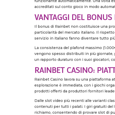
funzionante automaticamente. Una volta eseg
accreditati sul conto gioco in modo automat
VANTAGGI DEL BONUS D
Il bonus di Rainbet non costituisce una p
particolarità del mercato italiano. Il rispet
servizio in italiano fanno diventare tutto più
La consistenza del plafond massimo (1.000€) d
vengono spesso distribuiti in più giornate,
un rapporto duraturo con i suoi giocatori,
RAINBET CASINO: PIAT
Rainbet Casino lavora su una piattaforma att
esplorazione è immediata, con i giochi organ
prodotti offerti da produttori fornitori lea
Dalle slot video più recenti alle varianti cla
contenuti per tutti i palati. I giri gratuiti 
richiamo, consentendo di provare slot di 