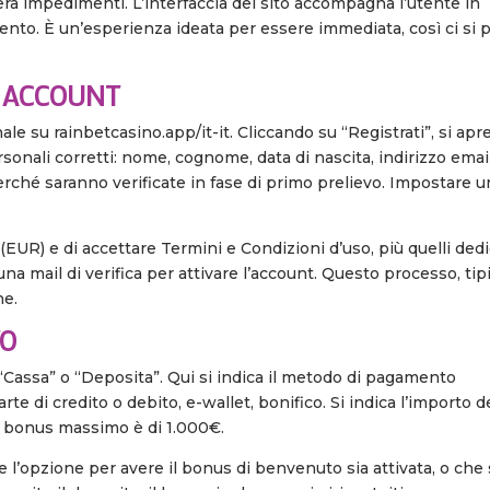
erà impedimenti. L’interfaccia del sito accompagna l’utente in
mento. È un’esperienza ideata per essere immediata, così ci si 
O ACCOUNT
le su rainbetcasino.app/it-it. Cliccando su “Registrati”, si apr
nali corretti: nome, cognome, data di nascita, indirizzo email
perché saranno verificate in fase di primo prelievo. Impostare 
(EUR) e di accettare Termini e Condizioni d’uso, più quelli dedi
na mail di verifica per attivare l’account. Questo processo, tip
ne.
TO
 “Cassa” o “Deposita”. Qui si indica il metodo di pagamento
 carte di credito o debito, e-wallet, bonifico. Si indica l’importo d
 bonus massimo è di 1.000€.
e l’opzione per avere il bonus di benvenuto sia attivata, o che 