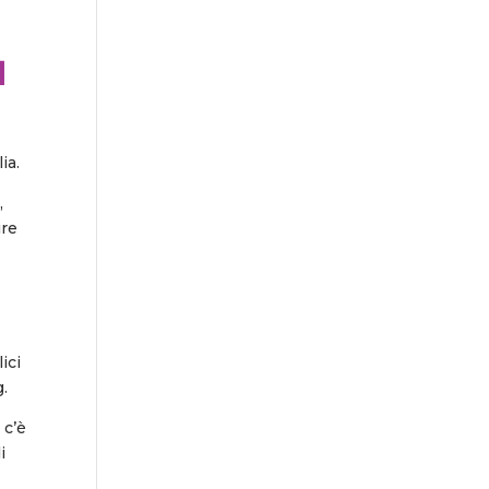
I
ia.
,
ire
ici
g.
 c’è
i