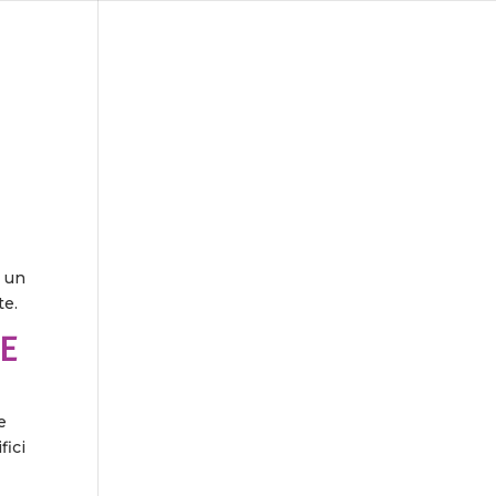
o un
te.
E
e
fici