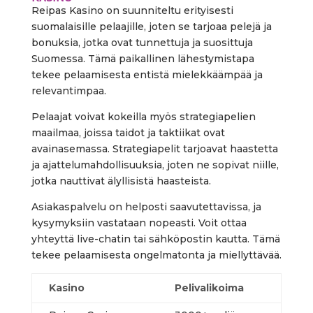
Reipas Kasino on suunniteltu erityisesti
suomalaisille pelaajille, joten se tarjoaa pelejä ja
bonuksia, jotka ovat tunnettuja ja suosittuja
Suomessa. Tämä paikallinen lähestymistapa
tekee pelaamisesta entistä mielekkäämpää ja
relevantimpaa.
Pelaajat voivat kokeilla myös strategiapelien
maailmaa, joissa taidot ja taktiikat ovat
avainasemassa. Strategiapelit tarjoavat haastetta
ja ajattelumahdollisuuksia, joten ne sopivat niille,
jotka nauttivat älyllisistä haasteista.
Asiakaspalvelu on helposti saavutettavissa, ja
kysymyksiin vastataan nopeasti. Voit ottaa
yhteyttä live-chatin tai sähköpostin kautta. Tämä
tekee pelaamisesta ongelmatonta ja miellyttävää.
Kasino
Pelivalikoima