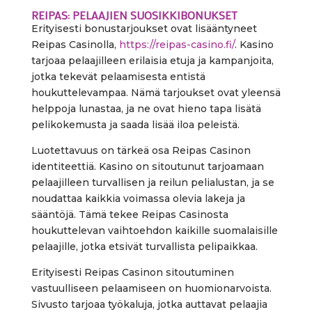
REIPAS: PELAAJIEN SUOSIKKIBONUKSET
Erityisesti bonustarjoukset ovat lisääntyneet
Reipas Casinolla,
https://reipas-casino.fi/
. Kasino
tarjoaa pelaajilleen erilaisia etuja ja kampanjoita,
jotka tekevät pelaamisesta entistä
houkuttelevampaa. Nämä tarjoukset ovat yleensä
helppoja lunastaa, ja ne ovat hieno tapa lisätä
pelikokemusta ja saada lisää iloa peleistä.
Luotettavuus on tärkeä osa Reipas Casinon
identiteettiä. Kasino on sitoutunut tarjoamaan
pelaajilleen turvallisen ja reilun pelialustan, ja se
noudattaa kaikkia voimassa olevia lakeja ja
sääntöjä. Tämä tekee Reipas Casinosta
houkuttelevan vaihtoehdon kaikille suomalaisille
pelaajille, jotka etsivät turvallista pelipaikkaa.
Erityisesti Reipas Casinon sitoutuminen
vastuulliseen pelaamiseen on huomionarvoista.
Sivusto tarjoaa työkaluja, jotka auttavat pelaajia