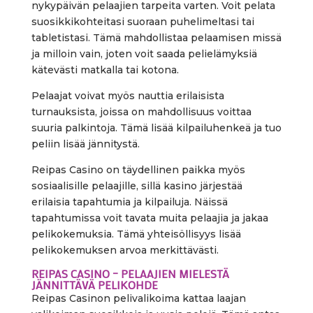
nykypäivän pelaajien tarpeita varten. Voit pelata
suosikkikohteitasi suoraan puhelimeltasi tai
tabletistasi. Tämä mahdollistaa pelaamisen missä
ja milloin vain, joten voit saada pelielämyksiä
kätevästi matkalla tai kotona.
Pelaajat voivat myös nauttia erilaisista
turnauksista, joissa on mahdollisuus voittaa
suuria palkintoja. Tämä lisää kilpailuhenkeä ja tuo
peliin lisää jännitystä.
Reipas Casino on täydellinen paikka myös
sosiaalisille pelaajille, sillä kasino järjestää
erilaisia tapahtumia ja kilpailuja. Näissä
tapahtumissa voit tavata muita pelaajia ja jakaa
pelikokemuksia. Tämä yhteisöllisyys lisää
pelikokemuksen arvoa merkittävästi.
REIPAS CASINO – PELAAJIEN MIELESTÄ
JÄNNITTÄVÄ PELIKOHDE
Reipas Casinon pelivalikoima kattaa laajan