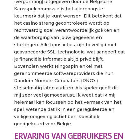
(vergunning) uitgegeven door de Belgische
Kansspelcommissie is het allerhoogste
keurmerk dat je kunt wensen. Dit betekent dat
het casino streng gecontroleerd wordt op
rechtvaardig spel, verantwoordelijk gokken en
de waarborging van jouw gegevens en
stortingen. Alle transacties zijn beveiligd met
geavanceerde SSL-technologie, wat aangeeft dat
je financiële informatie altijd privé blijft.
Bovendien werkt Ringospin enkel met
gerenommeerde softwareproviders die hun
Random Number Generators (RNG’s)
stelselmatig laten auditen. Als speler geeft dit
mij zeer veel gemoedsrust. Ik weet dat ik mij
helemaal kan focussen op het vermaak van het
spel, wetende dat ik in een gereguleerde en
veilige omgeving actief ben, specifiek
goedgekeurd voor België.
ERVARING VAN GEBRUIKERS EN