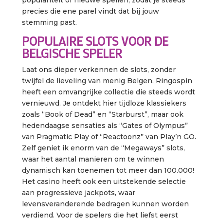
populariteit of nieuwe spellen, zodat je steeds
precies die ene parel vindt dat bij jouw
stemming past.
POPULAIRE SLOTS VOOR DE
BELGISCHE SPELER
Laat ons dieper verkennen de slots, zonder
twijfel de lieveling van menig Belgen. Ringospin
heeft een omvangrijke collectie die steeds wordt
vernieuwd. Je ontdekt hier tijdloze klassiekers
zoals “Book of Dead” en “Starburst”, maar ook
hedendaagse sensaties als “Gates of Olympus”
van Pragmatic Play of “Reactoonz” van Play’n GO.
Zelf geniet ik enorm van de “Megaways” slots,
waar het aantal manieren om te winnen
dynamisch kan toenemen tot meer dan 100.000!
Het casino heeft ook een uitstekende selectie
aan progressieve jackpots, waar
levensveranderende bedragen kunnen worden
verdiend. Voor de spelers die het liefst eerst