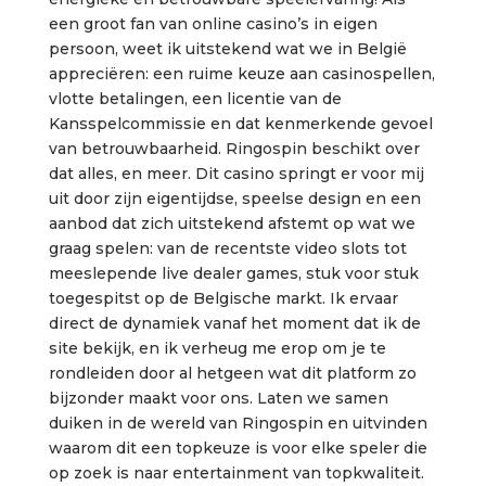
een groot fan van online casino’s in eigen
persoon, weet ik uitstekend wat we in België
appreciëren: een ruime keuze aan casinospellen,
vlotte betalingen, een licentie van de
Kansspelcommissie en dat kenmerkende gevoel
van betrouwbaarheid. Ringospin beschikt over
dat alles, en meer. Dit casino springt er voor mij
uit door zijn eigentijdse, speelse design en een
aanbod dat zich uitstekend afstemt op wat we
graag spelen: van de recentste video slots tot
meeslepende live dealer games, stuk voor stuk
toegespitst op de Belgische markt. Ik ervaar
direct de dynamiek vanaf het moment dat ik de
site bekijk, en ik verheug me erop om je te
rondleiden door al hetgeen wat dit platform zo
bijzonder maakt voor ons. Laten we samen
duiken in de wereld van Ringospin en uitvinden
waarom dit een topkeuze is voor elke speler die
op zoek is naar entertainment van topkwaliteit.