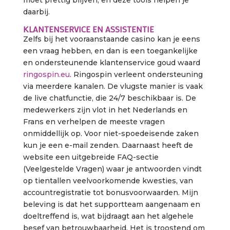
moet prettig blijven, en deze tools helpen je
daarbij.
KLANTENSERVICE EN ASSISTENTIE
Zelfs bij het vooraanstaande casino kan je eens
een vraag hebben, en dan is een toegankelijke
en ondersteunende klantenservice goud waard
ringospin.eu
. Ringospin verleent ondersteuning
via meerdere kanalen. De vlugste manier is vaak
de live chatfunctie, die 24/7 beschikbaar is. De
medewerkers zijn vlot in het Nederlands en
Frans en verhelpen de meeste vragen
onmiddellijk op. Voor niet-spoedeisende zaken
kun je een e-mail zenden. Daarnaast heeft de
website een uitgebreide FAQ-sectie
(Veelgestelde Vragen) waar je antwoorden vindt
op tientallen veelvoorkomende kwesties, van
accountregistratie tot bonusvoorwaarden. Mijn
beleving is dat het supportteam aangenaam en
doeltreffend is, wat bijdraagt aan het algehele
besef van betrouwbaarheid. Het is troostend om