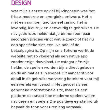
DESIGN
Wat mij als eerste opviel bij Ringospin was het
frisse, moderne en energieke ontwerp. Het is
niet een somber, traditioneel casino; het is
levendig, kleurrijk en eenvoudig te gebruiken. De
navigatie is zo helder dat je binnen een paar
seconden precies vindt wat je zoekt, of het nu
een specifieke slot, een live tafel of de
betaalpagina is. Op mijn smartphone werkt de
website net zo vloeiend als een native app,
zonder enige download. De categorieën zijn
helder, de spellen worden bijna direct geladen
en de animaties zijn soepel. Dit aandacht voor
detail in de gebruikerservaring betekent voor mij
een wereld van verschil. Het gevoel als een
generieke internationale site, maar als een
platform dat snapt hoe moderne spelers willen
navigeren en spelen. Die positieve eerste indruk
bepaalt de toon voor urenlang vermaak.