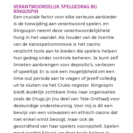
VERANTWOORDELIJK SPELGEDRAG BIJ
RINGOSPIN
Een cruciale factor voor elke serieuze aanbieder
is de toewijding aan verantwoord spelen, en
Ringospin neemt deze verantwoordelijkheid
hoog in het vaandel. Als houder van de licentie
van de Kansspelcommissie is het casino
verplicht tools aan te bieden die spelers helpen
hun gedrag onder controle beheren. Je kunt zelf
limieten aanbrengen voor deposito’s, verliezen
of speeltijd. Er is ook een mogelijkheid om een
time-out periode aan te vragen of jezelf volledig
uit te sluiten via het Cruks-register. Ringospin
biedt duidelijk zichtbare links naar organisaties
zoals de DrugLijn (nu deel van Tele-Onthaal) voor
deskundige ondersteuning. Voor mij is dit een
bewijs van een volwassen en ethisch casino dat
niet enkel winst beoogt, maar ook de
gezondheid van haar spelers vooropstelt. Spelen