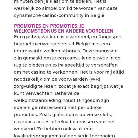
minuten ben je klaar om te spelen. Het is
werkelijk zo simpel om lid te worden van deze
dynamische casino-community in België.
PROMOTIES EN PROMOTIES: JE
WELKOMSTBONUS EN ANDERE VOORDELEN
Een gastvrij welkom is essentieel, en Ringospin
begroet nieuwe spelers uit België met een
interessante welkomstbonus. Deze bonussen
zijn gemaakt om je een aanvullend duwtje in de
rug te bieden en extra speeltijd te verschaffen
om het casino te verkennen. Het is voor mij altijd
noodzakelijk om de voorwaarden (WR)
zorgvuldig te lezen, zodat je exact begrijpt wat je
kunt verwachten. Behalve de
welkomstaanbieding houdt Ringospin zijn
spelers geïnteresseerd met periodieke
promoties. Zoals gratis spins op verse slots,
cashback acties, of reload bonussen voor het
weekend. Ze hebben ook vaak een
loyaliteitsprogramma of een serie toernooien