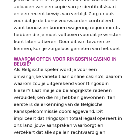
uploaden van een kopie van je identiteitskaart
en een recent bewijs van verblijf. Zorg er ook
voor dat je de bonusvoorwaarden controleert,
want bonussen kunnen wagering requirements
hebben die je moet voltooien voordat je winsten
kunt laten uitkeren. Door dit van tevoren te
kennen, kun je zorgeloos genieten van het spel.
WAAROM OPTEN VOOR RINGOSPIN CASINO IN
BELGIË?
Als Belgische speler word je voor een
omvangrijke variëteit aan online casino’s, daarom
waarom zou je uitgerekend voor Ringospin
kiezen? Laat me je de belangrijkste redenen
verduidelijken die mij hebben gewonnen. Ten
eerste is de erkenning van de Belgische
Kansspelcommissie doorslaggevend. Dit
impliceert dat Ringospin totaal legaal opereert in
ons land, jouw aanspraken waarborgt en
verzekert dat alle spellen rechtvaardig en