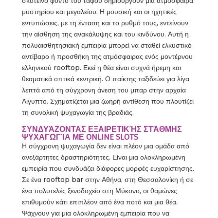
σκοτεινό φόντο του τάφου δημιουργούν μια ατμόσφαιρα
μυστηρίου και μεγαλείου. Η μουσική και οι ηχητικές
εντυπώσεις, με τη ένταση και το ρυθμό τους, εντείνουν
την αίσθηση της ανακάλυψης και του κινδύνου. Αυτή η
πολυαισθητησιακή εμπειρία μπορεί να σταθεί ελκυστικό
αντίβαρο ή προσθήκη της ατμόσφαιρας ενός μοντέρνου
ελληνικού rooftop. Εκεί η θέα είναι συχνά ήρεμη και
θεαματικά οπτικά κεντρική. Ο παίκτης ταξιδεύει για λίγα
λεπτά από τη σύγχρονη άνεση του μπαρ στην αρχαία
Αίγυπτο. Σχηματίζεται μια ζωηρή αντίθεση που πλουτίζει
τη συνολική ψυχαγωγία της βραδιάς.
ΣΥΝΔΥΆΖΟΝΤΑΣ ΕΞΑΙΡΕΤΙΚΉΣ ΣΤΆΘΜΗΣ
ΨΥΧΑΓΩΓΊΑ ΜΕ ONLINE SLOTS
Η σύγχρονη ψυχαγωγία δεν είναι πλέον μια ομάδα από
ανεξάρτητες δραστηριότητες. Είναι μια ολοκληρωμένη
εμπειρία που συνδυάζει διάφορες μορφές ευχαρίστησης.
Σε ένα rooftop bar στην Αθήνα, στη Θεσσαλονίκη ή σε
ένα πολυτελές ξενοδοχείο στη Μύκονο, οι θαμώνες
επιθυμούν κάτι επιπλέον από ένα ποτό και μια θέα.
Ψάχνουν για μια ολοκληρωμένη εμπειρία που να