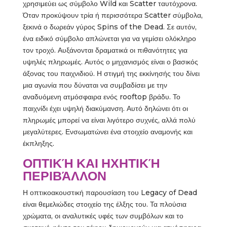
χρησιμεύει ως σύμβολο Wild και Scatter ταυτόχρονα.
Όταν προκύψουν τρία ή περισσότερα Scatter σύμβολα,
ξεκινά ο δωρεάν γύρος Spins of the Dead. Σε αυτόν,
ένα ειδικό σύμβολο απλώνεται για να γεμίσει ολόκληρο
τον τροχό. Αυξάνονται δραματικά οι πιθανότητες για
υψηλές πληρωμές. Αυτός ο μηχανισμός είναι ο βασικός
άξονας του παιχνιδιού. Η στιγμή της εκκίνησής του δίνει
μια αγωνία που δύναται να συμβαδίσει με την
αναδυόμενη ατμόσφαιρα ενός rooftop βράδυ. Το
παιχνίδι έχει υψηλή διακύμανση. Αυτό δηλώνει ότι οι
πληρωμές μπορεί να είναι λιγότερο συχνές, αλλά πολύ
μεγαλύτερες. Ενσωματώνει ένα στοιχείο αναμονής και
έκπληξης.
ΟΠΤΙΚΉ ΚΑΙ ΗΧΗΤΙΚΉ
ΠΕΡΙΒΆΛΛΟΝ
Η οπτικοακουστική παρουσίαση του Legacy of Dead
είναι θεμελιώδες στοιχείο της έλξης του. Τα πλούσια
χρώματα, οι αναλυτικές υφές των συμβόλων και το