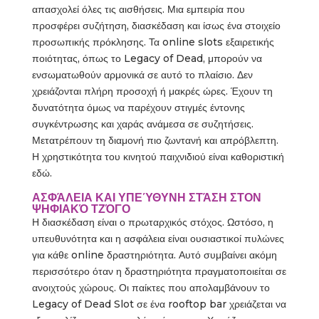
απασχολεί όλες τις αισθήσεις. Μια εμπειρία που
προσφέρει συζήτηση, διασκέδαση και ίσως ένα στοιχείο
προσωπικής πρόκλησης. Τα online slots εξαιρετικής
ποιότητας, όπως το Legacy of Dead, μπορούν να
ενσωματωθούν αρμονικά σε αυτό το πλαίσιο. Δεν
χρειάζονται πλήρη προσοχή ή μακρές ώρες. Έχουν τη
δυνατότητα όμως να παρέχουν στιγμές έντονης
συγκέντρωσης και χαράς ανάμεσα σε συζητήσεις.
Μετατρέπουν τη διαμονή πιο ζωντανή και απρόβλεπτη.
Η χρηστικότητα του κινητού παιχνιδιού είναι καθοριστική
εδώ.
ΑΣΦΆΛΕΙΑ ΚΑΙ ΥΠΕΎΘΥΝΗ ΣΤΆΣΗ ΣΤΟΝ
ΨΗΦΙΑΚΌ ΤΖΌΓΟ
Η διασκέδαση είναι ο πρωταρχικός στόχος. Ωστόσο, η
υπευθυνότητα και η ασφάλεια είναι ουσιαστικοί πυλώνες
για κάθε online δραστηριότητα. Αυτό συμβαίνει ακόμη
περισσότερο όταν η δραστηριότητα πραγματοποιείται σε
ανοιχτούς χώρους. Οι παίκτες που απολαμβάνουν το
Legacy of Dead Slot σε ένα rooftop bar χρειάζεται να