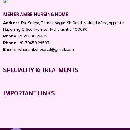
MEHER AMBE NURSING HOME
Address:
Raj-Sneha, Tambe Nagar, SN Road, Mulund West, opposite
Rationing Office, Mumbai, Maharashtra 400080
Phone:
+91-98190 26635
Phone:
+91-70450 29503
Email:
meherambehospital@gmail.com
SPECIALITY & TREATMENTS
IMPORTANT LINKS