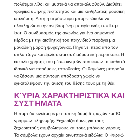
πολύτιμοι λίθοι και μυστικά να αποκαλυφθούν. Διαθέτει
γραφικά υψηλής πιστότητας και μια καθηλωτική μουσική
επένδυση. Αυτή η ατμόσφαιρα μπορεί εύκολα να
ολοκληρώσει την ανεβασμένη εμπειρία ενός rooftop
bar. Ο συνδυασμός της αγωνίας για ένα σημαντικό
κέρδος με την αισθητική του παιχνιδιού παράγει μια
μοναδική μορφή ψυχαγωγίας. Πηγαίνει πέρα από τον
απλό τζόγο και εξελίσσεται σε διαδραστική περιπέτεια. Η
ευκολία χρήσης του μέσω κινητών συσκευών το καθιστά
ιδανικό για παρόμοιες τοποθεσίες. Οι θαμώνες μπορούν
να ζήσουν μια σύντομη απόδραση χωρίς να
εγκαταλείψουν την άνεση του θέσης τους με τη θέα.
ΚΎΡΙΑ ΧΑΡΑΚΤΗΡΙΣΤΙΚΆ ΚΑΙ
ΣΥΣΤΉΜΑΤΑ
Η παρτίδα κινείται με μια τυπική δομή 5 τροχών και 10
γραμμών πληρωμής. Ξεχωρίζει όμως για τους
ξεχωριστούς συμβολισμούς και τους μπόνους γύρους.
Τα σύμβολα έχουν αρχαία αιγυπτιακά ειδώλια. Ο Φαραώ