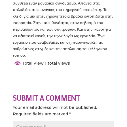
συνθέτει έναν μοναδικό συνδυασμό. Απαντά στις
πολυδιάστατες ανάγκες του σημερινού επισκέπτη. Το
κλειδί για μια επιτυχημένη τέτοια βραδιά εντοπίζεται στην
ισορροπία. Στην υπευθυνότητα, στον σεβασμό του
περιβάλλοντος και των συντρόφων. Και στην ικανότητα
να αξιοποιεί κανείς την τεχνολογία ως εργαλείο. Ένα
εργαλείο που αναβαθμίζει, και όχι παραγκωνίζει, τις
ανθρώπινες στιγμές και την απόλαυση του ελληνικού
τοπίου.
Total View 1 total views
SUBMIT A COMMENT
Your email address will not be published.
Required fields are marked
*