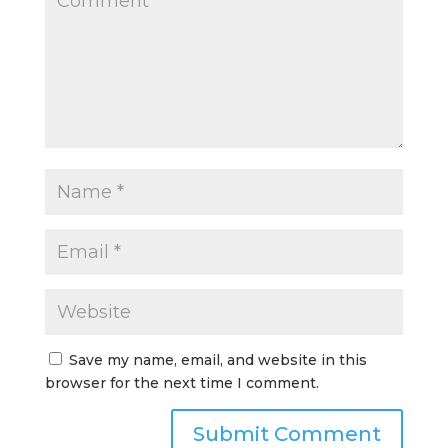
Save my name, email, and website in this
browser for the next time I comment.