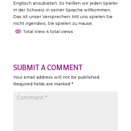
Englisch anzubieten. So heißen wir jeden Spieler
in der Schweiz in seiner Sprache willkommen.
Das ist unser Versprechen: Mit uns spielen Sie
nicht irgendwo, Sie spielen zu Hause.
Total View 4 total views
SUBMIT A COMMENT
Your email address will not be published.
Required fields are marked
*