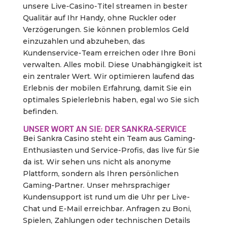
unsere Live-Casino-Titel streamen in bester
Qualitär auf Ihr Handy, ohne Ruckler oder
Verzögerungen. Sie können problemlos Geld
einzuzahlen und abzuheben, das
Kundenservice-Team erreichen oder Ihre Boni
verwalten. Alles mobil. Diese Unabhängigkeit ist
ein zentraler Wert. Wir optimieren laufend das
Erlebnis der mobilen Erfahrung, damit Sie ein
optimales Spielerlebnis haben, egal wo Sie sich
befinden.
UNSER WORT AN SIE: DER SANKRA-SERVICE
Bei Sankra Casino steht ein Team aus Gaming-
Enthusiasten und Service-Profis, das live für Sie
da ist. Wir sehen uns nicht als anonyme
Plattform, sondern als Ihren persönlichen
Gaming-Partner. Unser mehrsprachiger
Kundensupport ist rund um die Uhr per Live-
Chat und E-Mail erreichbar. Anfragen zu Boni,
Spielen, Zahlungen oder technischen Details