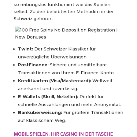
so reibungslos funktioniert wie das Spielen
selbst. Zu den beliebtesten Methoden in der
Schweiz gehören:
Twint:
Der Schweizer Klassiker für
unverzügliche Überweisungen.
PostFinance:
Sichere und unmittelbare
Transaktionen von Ihrem E-Finance-Konto.
Kreditkarten (Visa/Mastercard):
Weltweit
anerkannt und zuverlässig.
E-Wallets (Skrill, Neteller):
Perfekt für
schnelle Auszahlungen und mehr Anonymität.
Banküberweisung:
Für größere Transaktionen
auf klassischem Weg.
MOBIL SPIELEN: IHR CASINO IN DER TASCHE