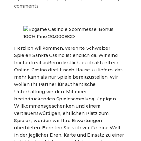
comments
Herzlich willkommen, verehrte Schweizer
Spieler! Sankra Casino ist endlich da. Wir sind
hocherfreut außerordentlich, euch aktuell ein
Online-Casino direkt nach Hause zu liefern, das
mehr kann als nur Spiele bereitzustellen. Wir
wollen Ihr Partner für authentische
Unterhaltung werden. Mit einer
beeindruckenden Spielesammlung, üppigen
Willkommensgeschenken und einem
vertrauenswürdigen, ehrlichen Platz zum
Spielen, werden wir Ihre Erwartungen
überbieten. Bereiten Sie sich vor für eine Welt,
in der jeglicher Dreh, Karte und Einsatz zu einer