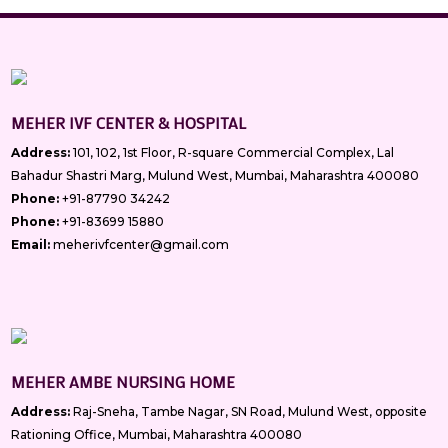
MEHER IVF CENTER & HOSPITAL
Address:
101, 102, 1st Floor, R-square Commercial Complex, Lal
Bahadur Shastri Marg, Mulund West, Mumbai, Maharashtra 400080
Phone:
+91-87790 34242
Phone:
+91-83699 15880
Email:
meherivfcenter@gmail.com
MEHER AMBE NURSING HOME
Address:
Raj-Sneha, Tambe Nagar, SN Road, Mulund West, opposite
Rationing Office, Mumbai, Maharashtra 400080