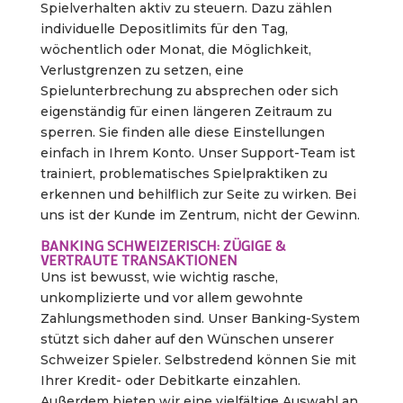
Spielverhalten aktiv zu steuern. Dazu zählen
individuelle Depositlimits für den Tag,
wöchentlich oder Monat, die Möglichkeit,
Verlustgrenzen zu setzen, eine
Spielunterbrechung zu absprechen oder sich
eigenständig für einen längeren Zeitraum zu
sperren. Sie finden alle diese Einstellungen
einfach in Ihrem Konto. Unser Support-Team ist
trainiert, problematisches Spielpraktiken zu
erkennen und behilflich zur Seite zu wirken. Bei
uns ist der Kunde im Zentrum, nicht der Gewinn.
BANKING SCHWEIZERISCH: ZÜGIGE &
VERTRAUTE TRANSAKTIONEN
Uns ist bewusst, wie wichtig rasche,
unkomplizierte und vor allem gewohnte
Zahlungsmethoden sind. Unser Banking-System
stützt sich daher auf den Wünschen unserer
Schweizer Spieler. Selbstredend können Sie mit
Ihrer Kredit- oder Debitkarte einzahlen.
Außerdem bieten wir eine vielfältige Auswahl an