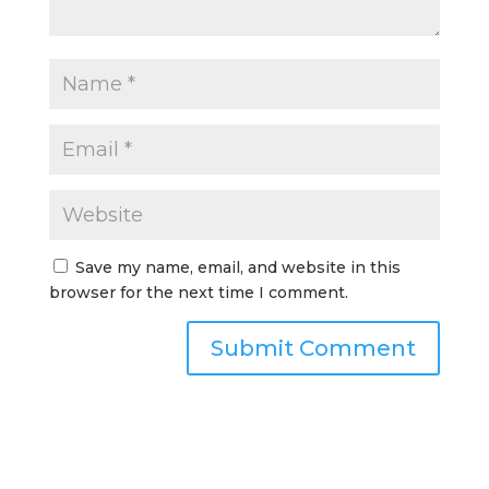
Save my name, email, and website in this
browser for the next time I comment.