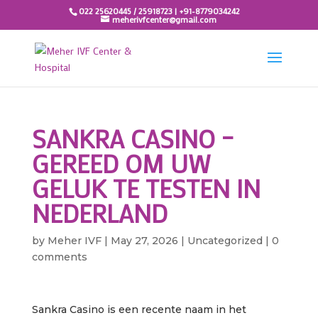
022 25620445 / 25918723 | +91-8779034242
meherivfcenter@gmail.com
SANKRA CASINO –
GEREED OM UW
GELUK TE TESTEN IN
NEDERLAND
by
Meher IVF
|
May 27, 2026
|
Uncategorized
|
0
comments
Sankra Casino is een recente naam in het