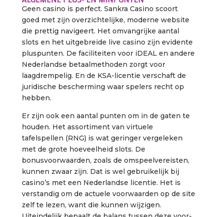
Geen casino is perfect. Sankra Casino scoort
goed met zijn overzichtelijke, moderne website
die prettig navigeert. Het omvangrijke aantal
slots en het uitgebreide live casino zijn evidente
pluspunten. De faciliteiten voor iDEAL en andere
Nederlandse betaalmethoden zorgt voor
laagdrempelig. En de KSA-licentie verschaft de
juridische bescherming waar spelers recht op
hebben.
Er zijn ook een aantal punten om in de gaten te
houden. Het assortiment van virtuele
tafelspellen (RNG) is wat geringer vergeleken
met de grote hoeveelheid slots. De
bonusvoorwaarden, zoals de omspeelvereisten,
kunnen zwaar zijn. Dat is wel gebruikelijk bij
casino’s met een Nederlandse licentie. Het is
verstandig om de actuele voorwaarden op de site
zelf te lezen, want die kunnen wijzigen.
Uiteindelijk bepaalt de balans tussen deze voor-