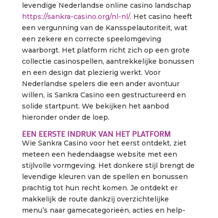
levendige Nederlandse online casino landschap
https://sankra-casino.org/nl-nl/
. Het casino heeft
een vergunning van de Kansspelautoriteit, wat
een zekere en correcte speelomgeving
waarborgt. Het platform richt zich op een grote
collectie casinospellen, aantrekkelijke bonussen
en een design dat plezierig werkt. Voor
Nederlandse spelers die een ander avontuur
willen, is Sankra Casino een gestructureerd en
solide startpunt. We bekijken het aanbod
hieronder onder de loep.
EEN EERSTE INDRUK VAN HET PLATFORM
Wie Sankra Casino voor het eerst ontdekt, ziet
meteen een hedendaagse website met een
stijlvolle vormgeving. Het donkere stijl brengt de
levendige kleuren van de spellen en bonussen
prachtig tot hun recht komen. Je ontdekt er
makkelijk de route dankzij overzichtelijke
menu’s naar gamecategorieën, acties en help-