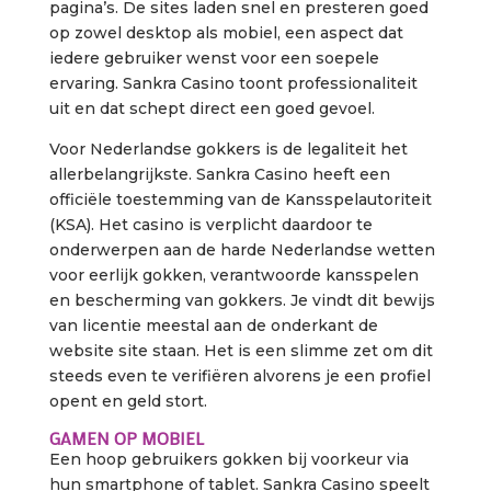
pagina’s. De sites laden snel en presteren goed
op zowel desktop als mobiel, een aspect dat
iedere gebruiker wenst voor een soepele
ervaring. Sankra Casino toont professionaliteit
uit en dat schept direct een goed gevoel.
Voor Nederlandse gokkers is de legaliteit het
allerbelangrijkste. Sankra Casino heeft een
officiële toestemming van de Kansspelautoriteit
(KSA). Het casino is verplicht daardoor te
onderwerpen aan de harde Nederlandse wetten
voor eerlijk gokken, verantwoorde kansspelen
en bescherming van gokkers. Je vindt dit bewijs
van licentie meestal aan de onderkant de
website site staan. Het is een slimme zet om dit
steeds even te verifiëren alvorens je een profiel
opent en geld stort.
GAMEN OP MOBIEL
Een hoop gebruikers gokken bij voorkeur via
hun smartphone of tablet. Sankra Casino speelt