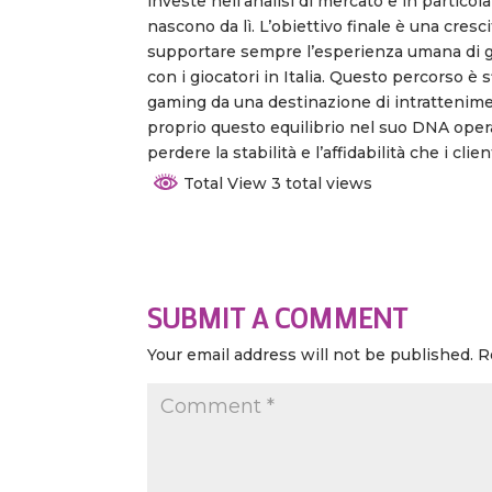
investe nell’analisi di mercato e in partico
nascono da lì. L’obiettivo finale è una cres
supportare sempre l’esperienza umana di gioc
con i giocatori in Italia. Questo percorso è
gaming da una destinazione di intrattenimen
proprio questo equilibrio nel suo DNA opera
perdere la stabilità e l’affidabilità che i cl
Total View 3 total views
SUBMIT A COMMENT
Your email address will not be published.
R