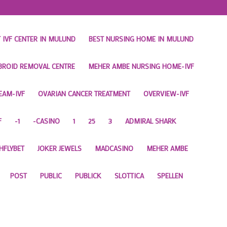
 IVF CENTER IN MULUND
BEST NURSING HOME IN MULUND
BROID REMOVAL CENTRE
MEHER AMBE NURSING HOME-IVF
EAM-IVF
OVARIAN CANCER TREATMENT
OVERVIEW-IVF
F
-1
-CASINO
1
25
3
ADMIRAL SHARK
HFLYBET
JOKER JEWELS
MADCASINO
MEHER AMBE
POST
PUBLIC
PUBLICK
SLOTTICA
SPELLEN