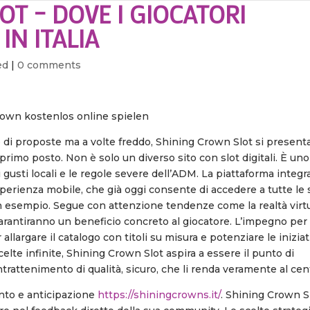
T – DOVE I GIOCATORI
N ITALIA
ed
|
0 comments
co di proposte ma a volte freddo, Shining Crown Slot si present
l primo posto. Non è solo un diverso sito con slot digitali. È uno
i gusti locali e le regole severe dell’ADM. La piattaforma integr
erienza mobile, che già oggi consente di accedere a tutte le 
esempio. Segue con attenzione tendenze come la realtà virt
garantiranno un beneficio concreto al giocatore. L’impegno per 
allargare il catalogo con titoli su misura e potenziare le inizia
elte infinite, Shining Crown Slot aspira a essere il punto di
ntrattenimento di qualità, sicuro, che li renda veramente al cen
nto e anticipazione
https://shiningcrowns.it/
. Shining Crown S