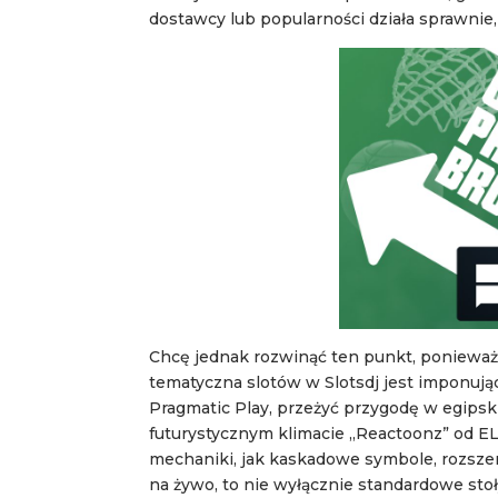
dostawcy lub popularności działa sprawnie, 
Chcę jednak rozwinąć ten punkt, ponieważ 
tematyczna slotów w Slotsdj jest imponując
Pragmatic Play, przeżyć przygodę w egipsk
futurystycznym klimacie „Reactoonz” od EL
mechaniki, jak kaskadowe symbole, rozszerz
na żywo, to nie wyłącznie standardowe sto