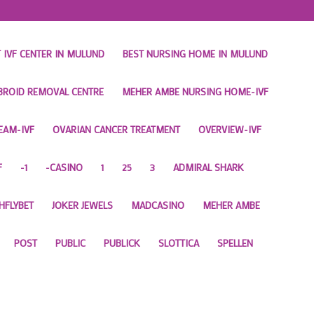
 IVF CENTER IN MULUND
BEST NURSING HOME IN MULUND
BROID REMOVAL CENTRE
MEHER AMBE NURSING HOME-IVF
EAM-IVF
OVARIAN CANCER TREATMENT
OVERVIEW-IVF
F
-1
-CASINO
1
25
3
ADMIRAL SHARK
HFLYBET
JOKER JEWELS
MADCASINO
MEHER AMBE
POST
PUBLIC
PUBLICK
SLOTTICA
SPELLEN