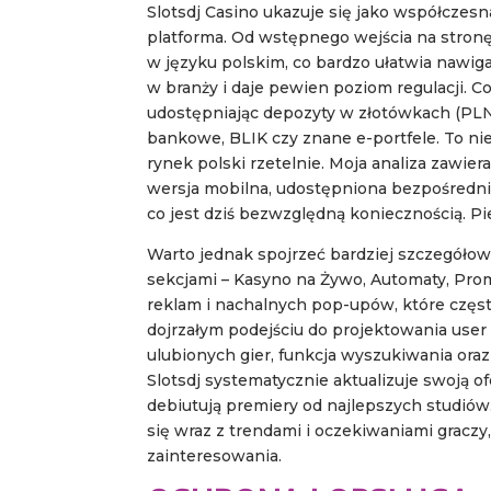
Slotsdj Casino ukazuje się jako współczesn
platforma. Od wstępnego wejścia na stronę 
w języku polskim, co bardzo ułatwia nawiga
w branży i daje pewien poziom regulacji. Co
udostępniając depozyty w złotówkach (PLN)
bankowe, BLIK czy znane e-portfele. To nie 
rynek polski rzetelnie. Moja analiza zawier
wersja mobilna, udostępniona bezpośrednio
co jest dziś bezwzględną koniecznością. Pi
Warto jednak spojrzeć bardziej szczegółowo
sekcjami – Kasyno na Żywo, Automaty, Pro
reklam i nachalnych pop-upów, które częst
dojrzałym podejściu do projektowania user 
ulubionych gier, funkcja wyszukiwania ora
Slotsdj systematycznie aktualizuje swoją of
debiutują premiery od najlepszych studiów. T
się wraz z trendami i oczekiwaniami graczy
zainteresowania.