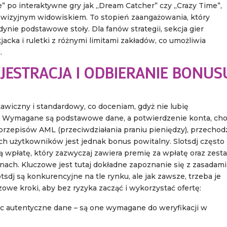
” po interaktywne gry jak „Dream Catcher” czy „Crazy Time”,
elewizyjnym widowiskiem. To stopień zaangażowania, który
dynie podstawowe stoły. Dla fanów strategii, sekcja gier
cka i ruletki z różnymi limitami zakładów, co umożliwia
.
JESTRACJA I ODBIERANIE BONUS
kawiczny i standardowy, co doceniam, gdyż nie lubię
 Wymagane są podstawowe dane, a potwierdzenie konta, ch
rzepisów AML (przeciwdziałania praniu pieniędzy), przechod
ch użytkowników jest jednak bonus powitalny. Slotsdj często
 wpłatę, który zazwyczaj zawiera premię za wpłatę oraz zest
ch. Kluczowe jest tutaj dokładne zapoznanie się z zasadami
sdj są konkurencyjne na tle rynku, ale jak zawsze, trzeba je
owe kroki, aby bez ryzyka zacząć i wykorzystać ofertę:
ąc autentyczne dane – są one wymagane do weryfikacji w