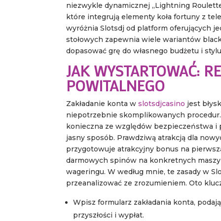
niezwykle dynamicznej „Lightning Roulette
które integrują elementy koła fortuny z t
wyróżnia Slotsdj od platform oferujących je
stołowych zapewnia wiele wariantów blackja
dopasować grę do własnego budżetu i stylu
JAK WYSTARTOWAĆ: RE
POWITALNEGO
Zakładanie konta w
slotsdjcasino
jest błys
niepotrzebnie skomplikowanych procedur.
konieczna ze względów bezpieczeństwa i p
jasny sposób. Prawdziwą atrakcją dla nowy
przygotowuje atrakcyjny bonus na pierwszą
darmowych spinów na konkretnych maszyna
wageringu. W według mnie, te zasady w Slot
przeanalizować ze zrozumieniem. Oto klucz
Wpisz formularz zakładania konta, podaj
przyszłości i wypłat.