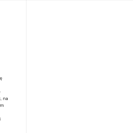
gę
ę
, na
em
i
.