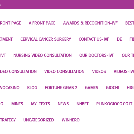
m
FRONT PAGE
A FRONT PAGE
AWARDS & RECOGNITION-IVF
BEST
ATMENT
CERVICAL CANCER SURGERY
CONTACT US-IVF
DE
FI
IVF
NURSING VIDEO CONSULTATION
OUR DOCTORS-IVF
OUR T
IDEO CONSULTATION
VIDEO CONSULTATION
VIDEOS
VIDEOS-IV
AVOCASINO
BLOG
FORTUNE GEMS 2
GAMES
GIOCHI
HIG
NO
MINES
MY_TEXTS
NEWS
NNBET
PLINKOGIOCO.CO.IT
TRATEGY
UNCATEGORIZED
WINHERO