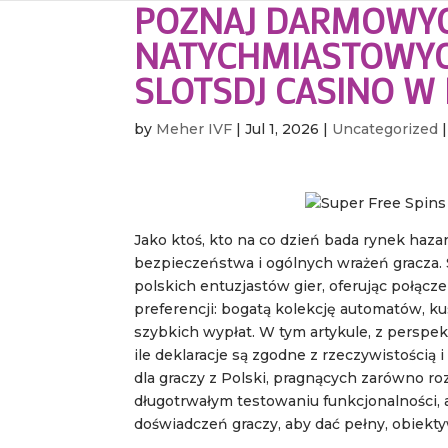
POZNAJ DARMOWYC
NATYCHMIASTOWYCH
SLOTSDJ CASINO W
by
Meher IVF
|
Jul 1, 2026
|
Uncategorized
Jako ktoś, kto na co dzień bada rynek haz
bezpieczeństwa i ogólnych wrażeń gracza. 
polskich entuzjastów gier, oferując połącz
preferencji: bogatą kolekcję automatów, 
szybkich wypłat. W tym artykule, z perspek
ile deklaracje są zgodne z rzeczywistości
dla graczy z Polski, pragnących zarówno ro
długotrwałym testowaniu funkcjonalności, 
doświadczeń graczy, aby dać pełny, obiekt