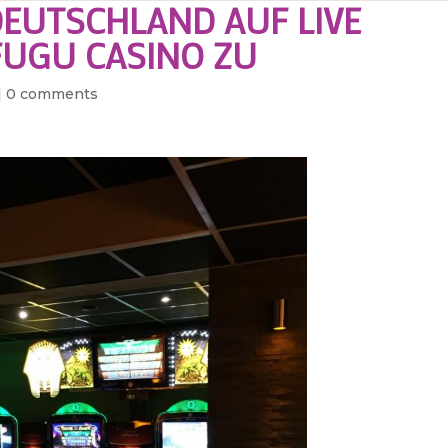
 DEUTSCHLAND AUF LIVE
 FUGU CASINO ZU
|
0 comments