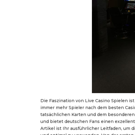
Die Faszination von Live Casino Spielen is
immer mehr Spieler nach dem besten Casin
tatsächlichen Karten und dem besonderen Fl
und bietet deutschen Fans einen exzellent
Artikel ist Ihr ausführlicher Leitfaden, u