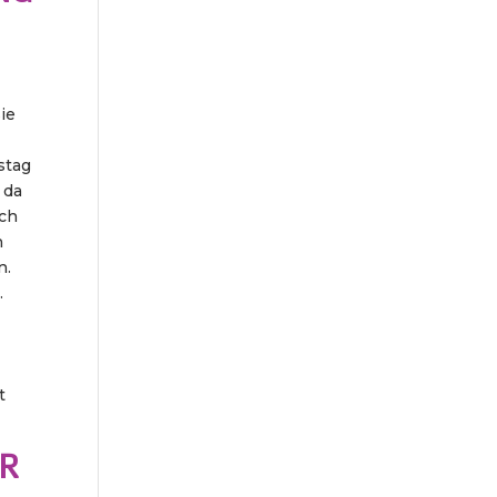
n
Sie
stag
 da
ach
n
n.
.
t
ÜR