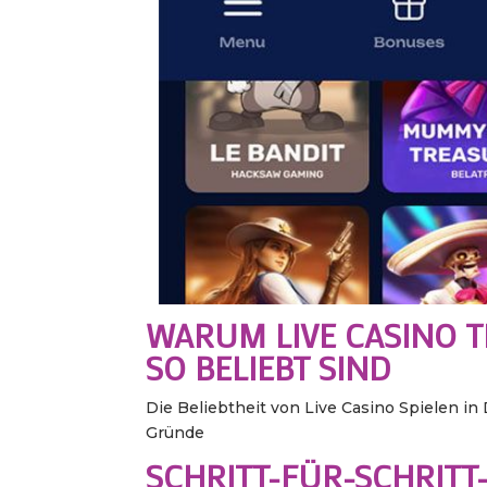
WARUM LIVE CASINO T
SO BELIEBT SIND
Die Beliebtheit von Live Casino Spielen i
Gründe
SCHRITT-FÜR-SCHRI