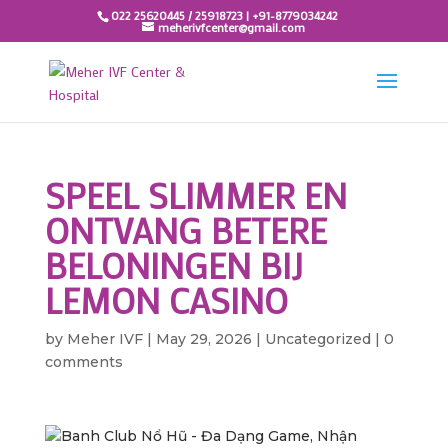
022 25620445 / 25918723 | +91-8779034242
meherivfcenter@gmail.com
SPEEL SLIMMER EN
ONTVANG BETERE
BELONINGEN BIJ
LEMON CASINO
by
Meher IVF
|
May 29, 2026
|
Uncategorized
|
0
comments