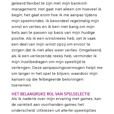
geleerd flexibel te zijn met mijn bankroll-
management. Het gaat niet alleen om hoeveel ik
begin; het gaat erom hoe ik me aanpas tijdens
mijn speelrondes. Ik beoordeel regelmatig mijn
winst en verlies en ik ben niet bang om mijn
bets aan te passen op basis van mijn huidige
positie. Als ik een winstreeks heb, zet ik vaak
een deel van mijn winst opzij om ervoor te
zorgen dat ik niet alles weer verlies. Omgekeerd,
als ik een verliezende reeks heb, verminder ik
mijn inzetbedragen om mijn speeltijd te
verlengen. Deze aanpassingsvermogen helpt me
om langer in het spel te blijven, waardoor mijn
kansen op die felbegeerde beloningen
toenemen.
HET BELANGRIJKE ROL VAN SPELSELECTIE
Als ik nadenk over mijn ervaring met games, kan
de variëteit aan voorhanden games het
onderscheid. Uitkiezen uit allerlei speelopties