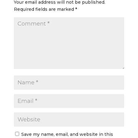
Your email address will not be published.
Required fields are marked
*
Save my name, email, and website in this