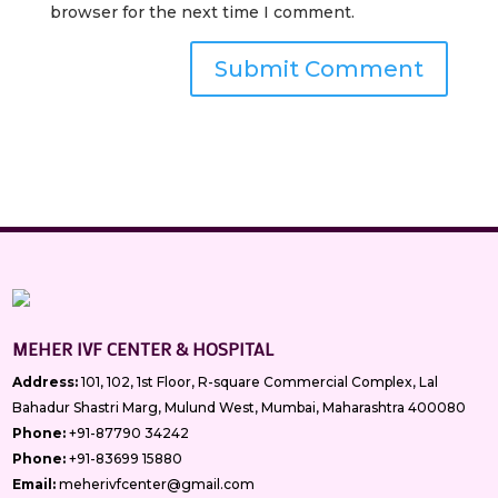
browser for the next time I comment.
MEHER IVF CENTER & HOSPITAL
Address:
101, 102, 1st Floor, R-square Commercial Complex, Lal
Bahadur Shastri Marg, Mulund West, Mumbai, Maharashtra 400080
Phone:
+91-87790 34242
Phone:
+91-83699 15880
Email:
meherivfcenter@gmail.com