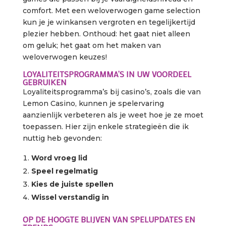
comfort. Met een weloverwogen game selection
kun je je winkansen vergroten en tegelijkertijd
plezier hebben. Onthoud: het gaat niet alleen
om geluk; het gaat om het maken van
weloverwogen keuzes!
LOYALITEITSPROGRAMMA’S IN UW VOORDEEL
GEBRUIKEN
Loyaliteitsprogramma’s bij casino’s, zoals die van
Lemon Casino, kunnen je spelervaring
aanzienlijk verbeteren als je weet hoe je ze moet
toepassen. Hier zijn enkele strategieën die ik
nuttig heb gevonden:
Word vroeg lid
Speel regelmatig
Kies de juiste spellen
Wissel verstandig in
OP DE HOOGTE BLIJVEN VAN SPELUPDATES EN