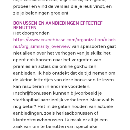
probeer en vind de versies die je leuk vindt, en
zie je beloningen groeien!
BONUSSEN EN AANBIEDINGEN EFFECTIEF
BENUTTEN
Het doorgronden
https://www.crunchbase.com/organization/black
nut/org_similarity_overview
van spelsoorten gaat
niet alleen over het verhogen van je skills; het
opent ook kansen naar het vergroten van
premies en acties die online gokhuizen
aanbieden. Ik heb ontdekt dat de tijd nemen om
de kleine lettertjes van deze bonussen te lezen,
kan resulteren in enorme voordelen.
Inschrijfbonussen kunnen bijvoorbeeld je
startkapitaal aanzienlijk verbeteren. Maar wat is
nog beter? Het in de gaten houden van actuele
aanbiedingen, zoals herlaadbonussen of
klantentrouwbonussen. Ik maak er altijd een
zaak van om te benutten van specifieke