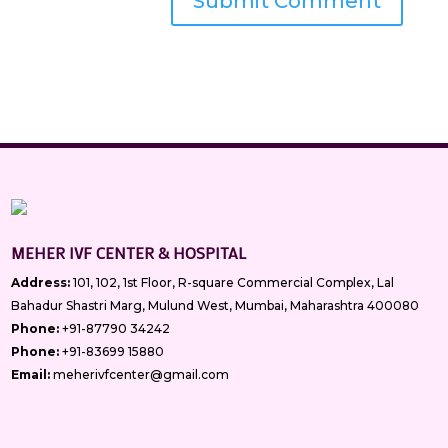
MEHER IVF CENTER & HOSPITAL
Address:
101, 102, 1st Floor, R-square Commercial Complex, Lal
Bahadur Shastri Marg, Mulund West, Mumbai, Maharashtra 400080
Phone:
+91-87790 34242
Phone:
+91-83699 15880
Email:
meherivfcenter@gmail.com