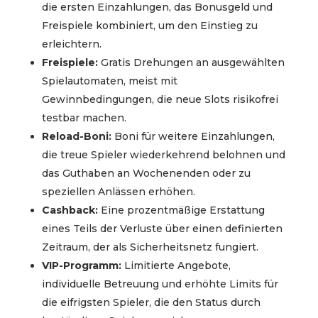
die ersten Einzahlungen, das Bonusgeld und
Freispiele kombiniert, um den Einstieg zu
erleichtern.
Freispiele:
Gratis Drehungen an ausgewählten
Spielautomaten, meist mit
Gewinnbedingungen, die neue Slots risikofrei
testbar machen.
Reload-Boni:
Boni für weitere Einzahlungen,
die treue Spieler wiederkehrend belohnen und
das Guthaben an Wochenenden oder zu
speziellen Anlässen erhöhen.
Cashback:
Eine prozentmäßige Erstattung
eines Teils der Verluste über einen definierten
Zeitraum, der als Sicherheitsnetz fungiert.
VIP-Programm:
Limitierte Angebote,
individuelle Betreuung und erhöhte Limits für
die eifrigsten Spieler, die den Status durch