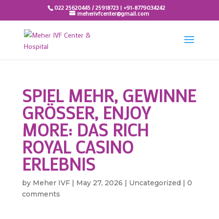
022 25620445 / 25918723 | +91-8779034242
meherivfcenter@gmail.com
SPIEL MEHR, GEWINNE
GRÖSSER, ENJOY M
ORE: DAS RICH R
OYAL CASINO E
RLEBNIS
by
Meher IVF
|
May 27, 2026
|
Uncategorized
|
0
comments