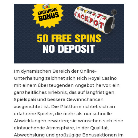
Im dynamischen Bereich der Online-
Unterhaltung zeichnet sich Rich Royal Casino
mit einem überzeugenden Angebot hervor: ein
ganzheitliches Erlebnis, das auf langfristigen
Spielspaß und bessere Gewinnchancen
ausgerichtet ist. Die Plattform richtet sich an
erfahrene Spieler, die mehr als nur schnelle
Abwicklungen erwarten; sie wünschen sich eine
eintauchende Atmosphäre, in der Qualität,
Abwechslung und großzügige Bonusaktionen im