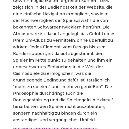
Gewinnmöglichkeiten ergreifen können. Dies
zeigt sich in der Bedienbarkeit der Website, die
eine einfache Navigation ermöglicht, sowie in
der Hochwertigkeit der Spielauswahl, die von
bekannten Softwareentwicklern herrührt. Die
Atmosphäre ist darauf angelegt, das Gefühl eines
Premium-Clubs zu vermitteln, ohne überfüllt zu
wirken. Jedes Element, vom Design bis zum
Kundensupport, ist darauf abgestimmt, den
Spieler im Mittelpunkt zu behalten und ihm ein
unbeschwertes Eintauchen in die Welt der
Casinospiele zu ermöglichen, was die
grundlegende Bedingung dafür ist, tatsächlich
“mehr zu spielen” und “mehr zu genießen”. Die
Philosophie durchdringt auch die
Bonusgestaltung und die Spielregeln, die darauf
hinarbeiten, den Spieler nicht auszubeuten,
sondern nachhaltig zu binden durch ein
anständiges und vergnügliches Umfeld.