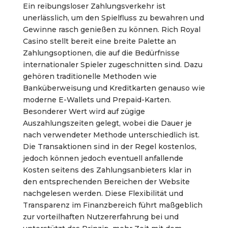
Ein reibungsloser Zahlungsverkehr ist
unerlässlich, um den Spielfluss zu bewahren und
Gewinne rasch genießen zu können. Rich Royal
Casino stellt bereit eine breite Palette an
Zahlungsoptionen, die auf die Bedürfnisse
internationaler Spieler zugeschnitten sind. Dazu
gehören traditionelle Methoden wie
Banküberweisung und Kreditkarten genauso wie
moderne E-Wallets und Prepaid-Karten.
Besonderer Wert wird auf zügige
Auszahlungszeiten gelegt, wobei die Dauer je
nach verwendeter Methode unterschiedlich ist.
Die Transaktionen sind in der Regel kostenlos,
jedoch können jedoch eventuell anfallende
Kosten seitens des Zahlungsanbieters klar in
den entsprechenden Bereichen der Website
nachgelesen werden. Diese Flexibilität und
Transparenz im Finanzbereich führt maßgeblich
zur vorteilhaften Nutzererfahrung bei und