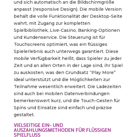
und sich automatisch an die Bildschirmgröße
anpasst (responsive Design). Die mobile Version
behält die volle Funktionalität der Desktop-Seite
wahrt, mit Zugang zur kompletten
Spielbibliothek, Live-Casino, Banking-Optionen
und Kundenservice. Die Steuerung ist für
Touchscreens optimiert, was ein flüssiges
Spielerlebnis auch unterwegs garantiert. Diese
mobile Verfügbarkeit heißt, dass Spieler zu jeder
Zeit und an allen Orten in der Lage sind, ihr Spiel
zu auskosten, was den Grundsatz “Play More”
ideal unterstützt und die Möglichkeiten zur
Teilnahme wesentlich erweitert. Die Ladezeiten
sind auch bei mobilen Datenverbindungen
bemerkenswert kurz, und die Touch-Gesten für
Spins und Einsätze sind einfach und präzise
gestaltet.
VIELSEITIGE EIN- UND
AUSZAHLUNGSMETHODEN FÜR FLÜSSIGEN
SPIELFLUSS