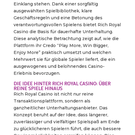
Einklang stehen. Dank einer sorgfältig
ausgewählten Spielbibliothek, klare
Geschäftsregeln und eine Betonung des
verantwortungsvollen Spielens bietet Rich Royal
Casino die Basis für dauerhafte Unterhaltung.
Diese analytische Betrachtung zeigt auf, wie die
Plattform ihr Credo “Play More, Win Bigger,
Enjoy More” praktisch umsetzt und welchen
Mehrwert sie für globale Spieler liefert, die ein
ausgewogenes und belohnendes Casino-
Erlebnis bevorzugen.
DIE IDEE HINTER RICH ROYAL CASINO: ÜBER
REINE SPIELE HINAUS
Rich Royal Casino ist nicht nur reine
Transaktionsplattform, sondern als
ganzheitlicher Unterhaltungsanbieter. Das
Konzept beruht auf der Idee, dass längerer,
zuverlässiger und vielfältiger Spielspaß am Ende
zu glücklicheren Spielern führt, die auch bessere