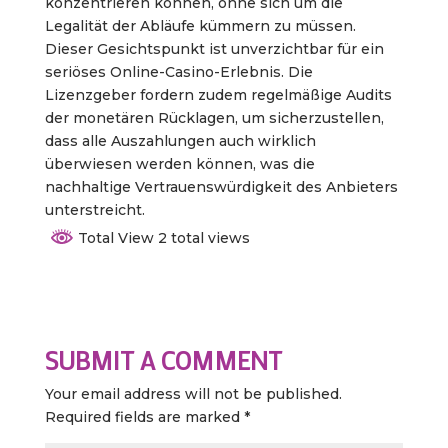
konzentrieren können, ohne sich um die
Legalität der Abläufe kümmern zu müssen.
Dieser Gesichtspunkt ist unverzichtbar für ein
seriöses Online-Casino-Erlebnis. Die
Lizenzgeber fordern zudem regelmäßige Audits
der monetären Rücklagen, um sicherzustellen,
dass alle Auszahlungen auch wirklich
überwiesen werden können, was die
nachhaltige Vertrauenswürdigkeit des Anbieters
unterstreicht.
Total View 2 total views
SUBMIT A COMMENT
Your email address will not be published.
Required fields are marked
*