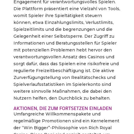
Engagement für verantwortungsvolles Spielen.
Die Plattform präsentiert eine Vielzahl von Tools,
womit Spieler ihre Spieltätigkeit steuern
können, etwa Einzahlungslimits, Verlustlimits,
Spielzeitlimits und die begrenzungen und die
Gelegenheit einer Selbstsperre. Der Zugriff zu
Informationen und Beratungsstellen für Spieler
mit potenziellen Problemen hebt hervor den
verantwortungsvollen Ansatz des Casinos und
sorgt dafür, dass das Spielen eine risikofreie und
regulierte Freizeitbeschäftigung ist. Die aktive
Zurverfügungstellung von Realitätschecks und
Spielverlaufsstatistiken im Spielerkonto sind
weitere sinnvolle Maßnahmen, die dabei den
Nutzern helfen, den Durchblick zu behalten.
AKTIONEN, DIE ZUM FORTSETZEN EINLADEN
Umfangreiche Willkommenspakete und
regelmäßige Promotionen sind ein Kernelement
der “Win Bigger”-Philosophie von Rich Royal