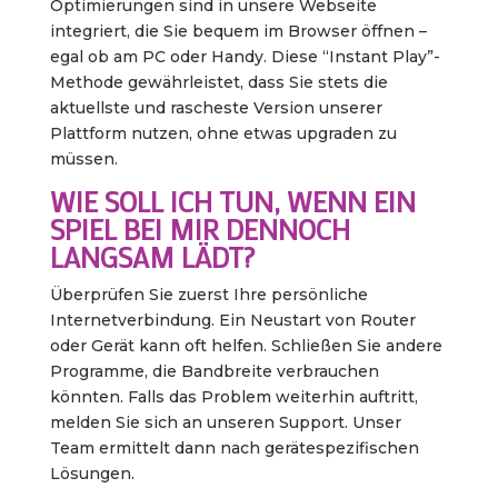
Optimierungen sind in unsere Webseite
integriert, die Sie bequem im Browser öffnen –
egal ob am PC oder Handy. Diese “Instant Play”-
Methode gewährleistet, dass Sie stets die
aktuellste und rascheste Version unserer
Plattform nutzen, ohne etwas upgraden zu
müssen.
WIE SOLL ICH TUN, WENN EIN
SPIEL BEI MIR DENNOCH
LANGSAM LÄDT?
Überprüfen Sie zuerst Ihre persönliche
Internetverbindung. Ein Neustart von Router
oder Gerät kann oft helfen. Schließen Sie andere
Programme, die Bandbreite verbrauchen
könnten. Falls das Problem weiterhin auftritt,
melden Sie sich an unseren Support. Unser
Team ermittelt dann nach gerätespezifischen
Lösungen.