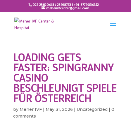
022 25620445 / 25918723 | +91-8779034242
meherivfcenter@gmail.com
LOADING GETS
FASTER: SPINGRANNY
CASINO
BESCHLEUNIGT SPIELE
FÜR ÖSTERREICH
by
Meher IVF
|
May 31, 2026
|
Uncategorized
|
0
comments