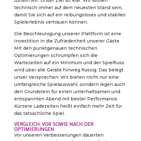
tüfteln wir. Unser Ziel ist klar: Wir wollen
technisch immer auf dem neuesten Stand sein,
damit Sie sich auf ein reibungsloses und stabiles
Spielerlebnis vertrauen können.
Die Beschleunigung unserer Plattform ist eine
Investition in die Zufriedenheit unserer Gäste.
Mit den punktgenauen technischen
Optimierungen schrumpfen sich die
Wartezeiten auf ein Minimum und der Spielfluss
wird über alle Geräte hinweg flüssig. Das belegt
unser Versprechen: Wir bieten nicht nur eine
umfangreiche Spielauswahl, sondern legen auch
den Grundstein für einen unterhaltsamen und
entspannten Abend mit bester Performance.
Kürzere Ladezeiten heißt einfach mehr Zeit für
das tatsächliche Spiel.
VERGLEICH: VOR SOWIE NACH DER
OPTIMIERUNGEN
Vor unseren Verbesserungen dauerten