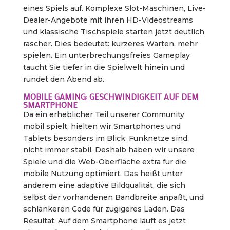
eines Spiels auf. Komplexe Slot-Maschinen, Live-
Dealer-Angebote mit ihren HD-Videostreams
und klassische Tischspiele starten jetzt deutlich
rascher. Dies bedeutet: kürzeres Warten, mehr
spielen. Ein unterbrechungsfreies Gameplay
taucht Sie tiefer in die Spielwelt hinein und
rundet den Abend ab.
MOBILE GAMING: GESCHWINDIGKEIT AUF DEM
SMARTPHONE
Da ein erheblicher Teil unserer Community
mobil spielt, hielten wir Smartphones und
Tablets besonders im Blick. Funknetze sind
nicht immer stabil. Deshalb haben wir unsere
Spiele und die Web-Oberfläche extra für die
mobile Nutzung optimiert. Das heißt unter
anderem eine adaptive Bildqualität, die sich
selbst der vorhandenen Bandbreite anpaßt, und
schlankeren Code für zügigeres Laden. Das
Resultat: Auf dem Smartphone läuft es jetzt