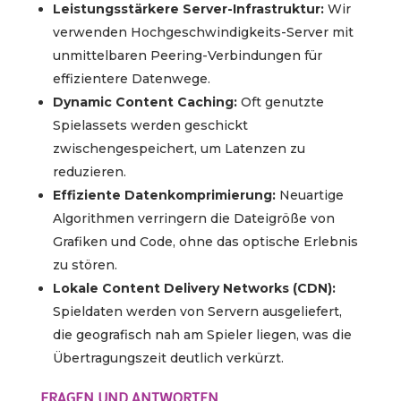
Leistungsstärkere Server-Infrastruktur:
Wir
verwenden Hochgeschwindigkeits-Server mit
unmittelbaren Peering-Verbindungen für
effizientere Datenwege.
Dynamic Content Caching:
Oft genutzte
Spielassets werden geschickt
zwischengespeichert, um Latenzen zu
reduzieren.
Effiziente Datenkomprimierung:
Neuartige
Algorithmen verringern die Dateigröße von
Grafiken und Code, ohne das optische Erlebnis
zu stören.
Lokale Content Delivery Networks (CDN):
Spieldaten werden von Servern ausgeliefert,
die geografisch nah am Spieler liegen, was die
Übertragungszeit deutlich verkürzt.
FRAGEN UND ANTWORTEN