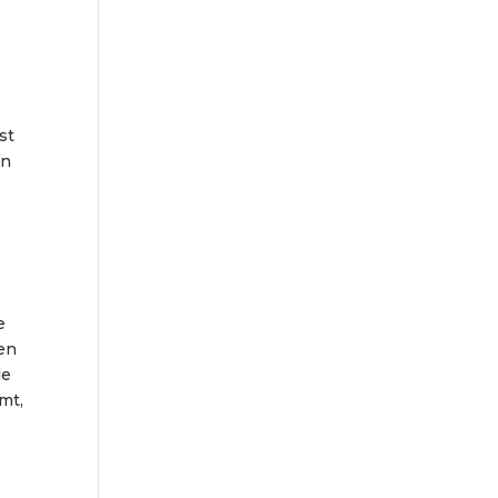
st
En
e
den
de
mt,