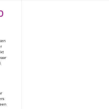
O
kken
er
ikt
naar
.
ar
ers
teen