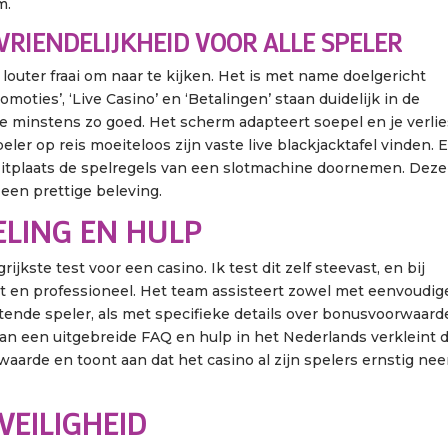
m.
RIENDELIJKHEID VOOR ALLE SPELER
louter fraai om naar te kijken. Het is met name doelgericht
omoties’, ‘Live Casino’ en ‘Betalingen’ staan duidelijk in de
e minstens zo goed. Het scherm adapteert soepel en je verlie
ler op reis moeiteloos zijn vaste live blackjacktafel vinden. 
itplaats de spelregels van een slotmachine doornemen. Deze
 een prettige beleving.
ELING EN HULP
ijkste test voor een casino. Ik test dit zelf steevast, en bij
ot en professioneel. Het team assisteert zowel met eenvoudig
rtende speler, als met specifieke details over bonusvoorwaar
an een uitgebreide FAQ en hulp in het Nederlands verkleint 
arde en toont aan dat het casino al zijn spelers ernstig nee
EILIGHEID