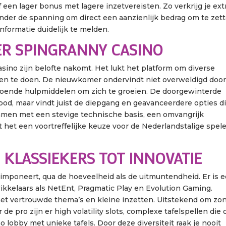
f een lager bonus met lagere inzetvereisten. Zo verkrijg je ext
nder de spanning om direct een aanzienlijk bedrag om te zett
 informatie duidelijk te melden.
ER SPINGRANNY CASINO
sino zijn belofte nakomt. Het lukt het platform om diverse
en te doen. De nieuwkomer ondervindt niet overweldigd doo
ldoende hulpmiddelen om zich te groeien. De doorgewinterde
bod, maar vindt juist de diepgang en geavanceerdere opties d
samen met een stevige technische basis, een omvangrijk
 het een voortreffelijke keuze voor de Nederlandstalige spele
 KLASSIEKERS TOT INNOVATIE
imponeert, qua de hoeveelheid als de uitmuntendheid. Er is 
ikkelaars als NetEnt, Pragmatic Play en Evolution Gaming.
met vertrouwde thema’s en kleine inzetten. Uitstekend om zo
r de pro zijn er high volatility slots, complexe tafelspellen die
no lobby met unieke tafels. Door deze diversiteit raak je nooit