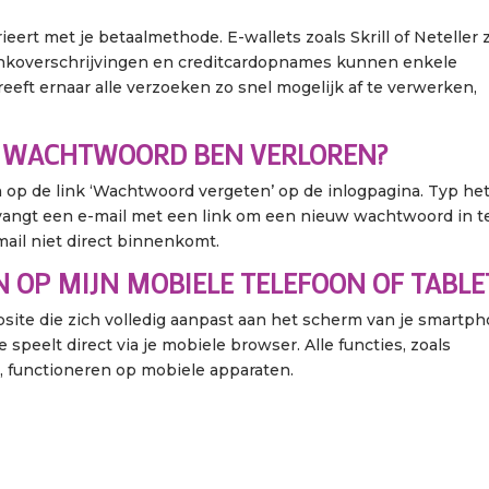
eert met je betaalmethode. E-wallets zoals Skrill of Neteller z
Bankoverschrijvingen en creditcardopnames kunnen enkele
eft ernaar alle verzoeken zo snel mogelijk af te verwerken,
JN WACHTWOORD BEN VERLOREN?
op de link ‘Wachtwoord vergeten’ op de inlogpagina. Typ het
ontvangt een e-mail met een link om een nieuw wachtwoord in t
ail niet direct binnenkomt.
N OP MIJN MOBIELE TELEFOON OF TABLE
site die zich volledig aanpast aan het scherm van je smartp
e speelt direct via je mobiele browser. Alle functies, zoals
o, functioneren op mobiele apparaten.