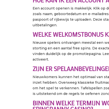
HOE KAN IK EEN ACCOUNT 
Een account openen is makkelijk. Klik op de
zoals naam, geboortedatum en e-mailadres.
paspoort of rijbewijs te uploaden. Deze sta
uitbetalingen.
WELKE WELKOMSTBONUS KA
Nieuwe spelers ontvangen meestal een we
storting en een aantal free spins. De exac
vinden duidelijk op de promotiepagina. Le
activeert.
ZIJN ER SPELAANBEVELING
Nieuwkomers kunnen het optimaal van start
inzet hebben. Overweeg klassieke fruitmach
om het spel te verkennen. Tafelspellen zoa
is uitstekend om de regels te oefenen zond
BINNEN WELKE TERMIJN WO