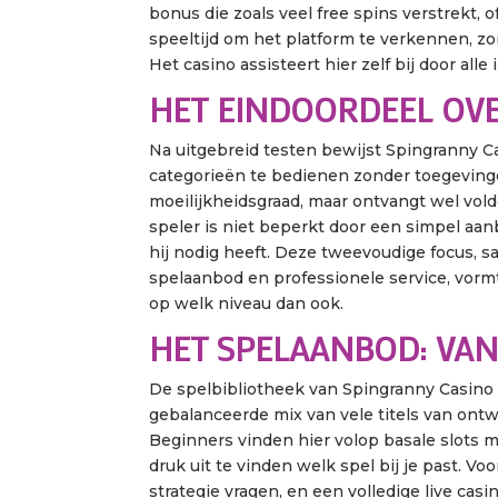
bonus die zoals veel free spins verstrekt, o
speeltijd om het platform te verkennen, zo
Het casino assisteert hier zelf bij door alle
HET EINDOORDEEL OV
Na uitgebreid testen bewijst Spingranny Ca
categorieën te bedienen zonder toegeving
moeilijkheidsgraad, maar ontvangt wel vo
speler is niet beperkt door een simpel aan
hij nodig heeft. Deze tweevoudige focus, 
spelaanbod en professionele service, vormt
op welk niveau dan ook.
HET SPELAANBOD: VAN
De spelbibliotheek van Spingranny Casino 
gebalanceerde mix van vele titels van ontw
Beginners vinden hier volop basale slots 
druk uit te vinden welk spel bij je past. Voo
strategie vragen, en een volledige live casi