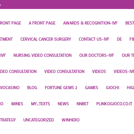
m
FRONT PAGE
A FRONT PAGE
AWARDS & RECOGNITION-IVF
BEST
ATMENT
CERVICAL CANCER SURGERY
CONTACT US-IVF
DE
FI
IVF
NURSING VIDEO CONSULTATION
OUR DOCTORS-IVF
OUR T
IDEO CONSULTATION
VIDEO CONSULTATION
VIDEOS
VIDEOS-IV
AVOCASINO
BLOG
FORTUNE GEMS 2
GAMES
GIOCHI
HIG
NO
MINES
MY_TEXTS
NEWS
NNBET
PLINKOGIOCO.CO.IT
TRATEGY
UNCATEGORIZED
WINHERO