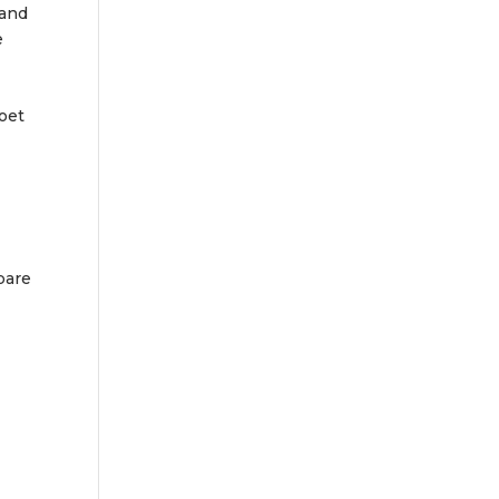
land
e
doet
bare