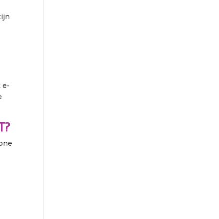
ijn
 e-
e
T?
hone