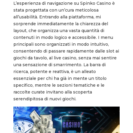
L’esperienza di navigazione su Spinko Casino è
stata progettata con un’cura meticolosa
all’usabilità. Entrando alla piattaforma, mi
sorprende immediatamente la chiarezza del
layout, che organizza una vasta quantità di
contenuti in modo logico e accessibile. I menu
principali sono organizzati in modo intuitivo,
consentendo di passare rapidamente dalle slot ai
giochi da tavolo, al live casino, senza mai sentire
una sensazione di smarrimento. La barra di
ricerca, potente e reattiva, è un alleato
essenziale per chi ha già in mente un titolo
specifico, mentre le sezioni tematiche e le
raccolte curate invitano alla scoperta
serendipitosa di nuovi giochi.