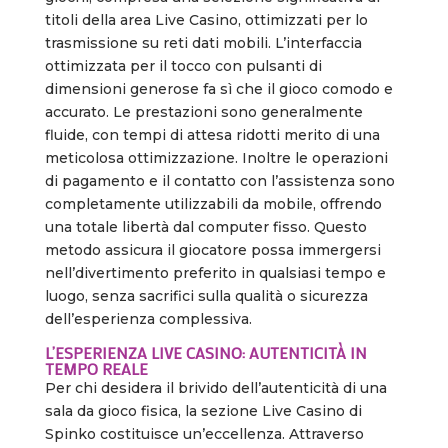
titoli della area Live Casino, ottimizzati per lo
trasmissione su reti dati mobili. L’interfaccia
ottimizzata per il tocco con pulsanti di
dimensioni generose fa sì che il gioco comodo e
accurato. Le prestazioni sono generalmente
fluide, con tempi di attesa ridotti merito di una
meticolosa ottimizzazione. Inoltre le operazioni
di pagamento e il contatto con l’assistenza sono
completamente utilizzabili da mobile, offrendo
una totale libertà dal computer fisso. Questo
metodo assicura il giocatore possa immergersi
nell’divertimento preferito in qualsiasi tempo e
luogo, senza sacrifici sulla qualità o sicurezza
dell’esperienza complessiva.
L’ESPERIENZA LIVE CASINO: AUTENTICITÀ IN
TEMPO REALE
Per chi desidera il brivido dell’autenticità di una
sala da gioco fisica, la sezione Live Casino di
Spinko costituisce un’eccellenza. Attraverso