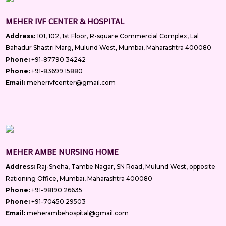
MEHER IVF CENTER & HOSPITAL
Address:
101, 102, 1st Floor, R-square Commercial Complex, Lal
Bahadur Shastri Marg, Mulund West, Mumbai, Maharashtra 400080
Phone:
+91-87790 34242
Phone:
+91-83699 15880
Email:
meherivfcenter@gmail.com
MEHER AMBE NURSING HOME
Address:
Raj-Sneha, Tambe Nagar, SN Road, Mulund West, opposite
Rationing Office, Mumbai, Maharashtra 400080
Phone:
+91-98190 26635
Phone:
+91-70450 29503
Email:
meherambehospital@gmail.com