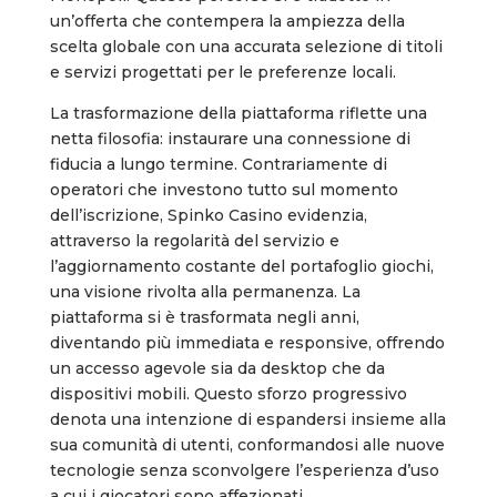
un’offerta che contempera la ampiezza della
scelta globale con una accurata selezione di titoli
e servizi progettati per le preferenze locali.
La trasformazione della piattaforma riflette una
netta filosofia: instaurare una connessione di
fiducia a lungo termine. Contrariamente di
operatori che investono tutto sul momento
dell’iscrizione, Spinko Casino evidenzia,
attraverso la regolarità del servizio e
l’aggiornamento costante del portafoglio giochi,
una visione rivolta alla permanenza. La
piattaforma si è trasformata negli anni,
diventando più immediata e responsive, offrendo
un accesso agevole sia da desktop che da
dispositivi mobili. Questo sforzo progressivo
denota una intenzione di espandersi insieme alla
sua comunità di utenti, conformandosi alle nuove
tecnologie senza sconvolgere l’esperienza d’uso
a cui i giocatori sono affezionati.