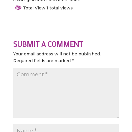
Total View 1 total views
SUBMIT A COMMENT
Your email address will not be published.
Required fields are marked
*