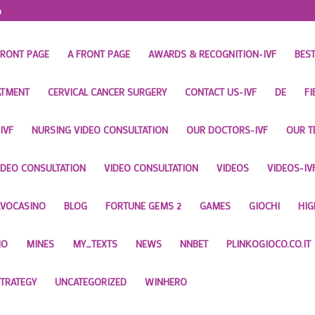
m
FRONT PAGE
A FRONT PAGE
AWARDS & RECOGNITION-IVF
BEST
ATMENT
CERVICAL CANCER SURGERY
CONTACT US-IVF
DE
FI
IVF
NURSING VIDEO CONSULTATION
OUR DOCTORS-IVF
OUR T
IDEO CONSULTATION
VIDEO CONSULTATION
VIDEOS
VIDEOS-IV
AVOCASINO
BLOG
FORTUNE GEMS 2
GAMES
GIOCHI
HIG
NO
MINES
MY_TEXTS
NEWS
NNBET
PLINKOGIOCO.CO.IT
TRATEGY
UNCATEGORIZED
WINHERO