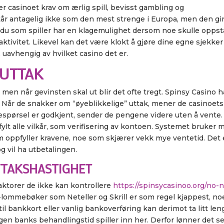
r casinoet krav om ærlig spill, bevisst gambling og
tår antagelig ikke som den mest strenge i Europa, men den gi
t du som spiller har en klagemulighet dersom noe skulle oppst
aktivitet. Likevel kan det være klokt å gjøre dine egne sjekker
 uavhengig av hvilket casino det er.
 UTTAK
men når gevinsten skal ut blir det ofte tregt. Spinsy Casino h
 Når de snakker om “øyeblikkelige” uttak, mener de casinoets
espørsel er godkjent, sender de pengene videre uten å vente.
fylt alle vilkår, som verifisering av kontoen. Systemet bruker 
m oppfyller kravene, noe som skjærer vekk mye ventetid. Det 
g vil ha utbetalingen.
TTAKSHASTIGHET
faktorer de ikke kan kontrollere
https://spinsycasinoo.org/no-n
-lommebøker som Neteller og Skrill er som regel kjappest, n
il bankkort eller vanlig bankoverføring kan derimot ta litt len
gen banks behandlingstid spiller inn her. Derfor lønner det s