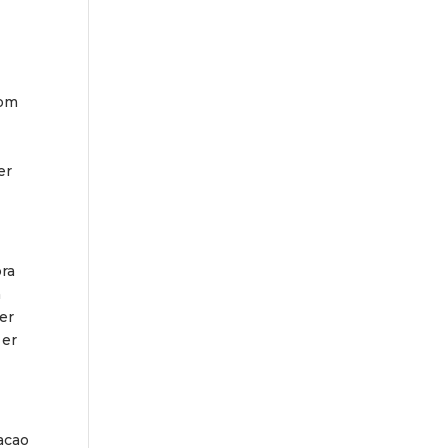
som
er
bra
n
 er
 er
racao