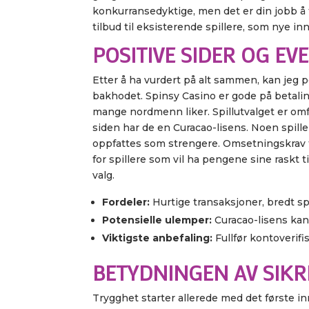
konkurransedyktige, men det er din jobb å fo
tilbud til eksisterende spillere, som nye 
POSITIVE SIDER OG E
Etter å ha vurdert på alt sammen, kan jeg 
bakhodet. Spinsy Casino er gode på betalin
mange nordmenn liker. Spillutvalget er omf
siden har de en Curacao-lisens. Noen spill
oppfattes som strengere. Omsetningskrav fo
for spillere som vil ha pengene sine raskt ti
valg.
Fordeler:
Hurtige transaksjoner, bredt sp
Potensielle ulemper:
Curacao-lisens kan
Viktigste anbefaling:
Fullfør kontoverifi
BETYDNINGEN AV SIK
Trygghet starter allerede med det første in