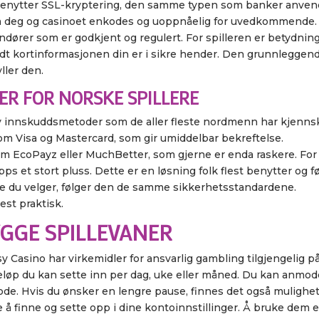
 benytter SSL-kryptering, den samme typen som banker anven
lom deg og casinoet enkodes og uoppnåelig for uvedkommende.
dører som er godkjent og regulert. For spilleren er betydnin
vidt kortinformasjonen din er i sikre hender. Den grunnleggen
ller den.
R FOR NORSKE SPILLERE
av innskuddsmetoder som de aller fleste nordmenn har kjenn
 som Visa og Mastercard, som gir umiddelbar bekreftelse.
m EcoPayz eller MuchBetter, som gjerne er enda raskere. For
pps et stort pluss. Dette er en løsning folk flest benytter og f
e du velger, følger den de samme sikkerhetsstandardene.
st praktisk.
GGE SPILLEVANER
 Casino har virkemidler for ansvarlig gambling tilgjengelig p
beløp du kan sette inn per dag, uke eller måned. Du kan anmo
iode. Hvis du ønsker en lengre pause, finnes det også mulighet
e å finne og sette opp i dine kontoinnstillinger. Å bruke dem e