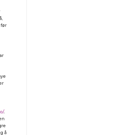
r
å,
 før
ar
mye
er
o/
.
oen
gre
eg å