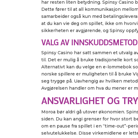
har resten liten betydning. Spinsy Casino
Dette fører til at all kommunikasjon mel
samarbeider også kun med betalingsleveran
at du kan vie deg om spillet, ikke om hvor
sikkerheten er avgjørende, og Spinsy oppfy
VALG AV INNSKUDDSMETODE
Spinsy Casino har satt sammen et utvalg 
til. Det er mulig å bruke tradisjonelle kort
Alternativt kan du velge en e-lommebok so
norske spillere er muligheten til å bruke Vi
seg trygge på. Uavhengig av hvilken metod
Avgjørelsen handler om hva du mener er me
ANSVARLIGHET OG TRY
Moroa bør aldri gå utover økonomien. Spinsy
siden. Du kan angi grenser for hvor stort 
om en pause fra spillet i en “time-out”-per
selvutelukkelse. Disse virkemidlene er lett