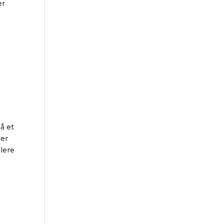
er
å et
 er
llere