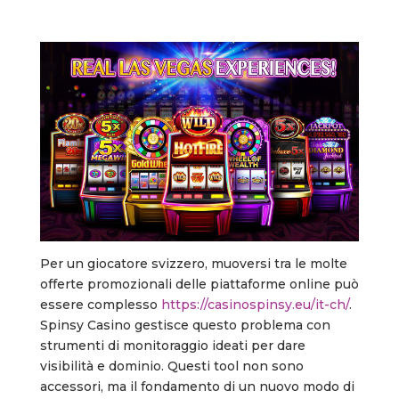
Per un giocatore svizzero, muoversi tra le molte
offerte promozionali delle piattaforme online può
essere complesso
https://casinospinsy.eu/it-ch/
.
Spinsy Casino gestisce questo problema con
strumenti di monitoraggio ideati per dare
visibilità e dominio. Questi tool non sono
accessori, ma il fondamento di un nuovo modo di