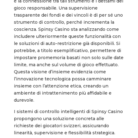
è la connessione tra tali strumenti e i dettami del
gioco responsabile. Una supervisione
trasparente dei fondi e dei vincoli è di per sé uno
strumento di controllo, perché incrementa la
coscienza. Spinsy Casino sta analizzando come
includere ulteriormente queste funzionalità con
le soluzioni di auto-restrizione già disponibili. Si
potrebbe, a titolo esemplificativo, permettere di
impostare promemoria basati non solo sulle date
limite, ma anche sul volume di gioco effettuato.
Questa visione d’insieme evidenzia come
l’innovazione tecnologica possa camminare
insieme con l’attenzione etica, creando un
ambiente di intrattenimento più affidabile e
durevole.
I sistemi di controllo intelligenti di Spinsy Casino
propongono una soluzione concreta alle
richieste dei giocatori svizzeri, assicurando
linearità, supervisione e flessibilità strategica.