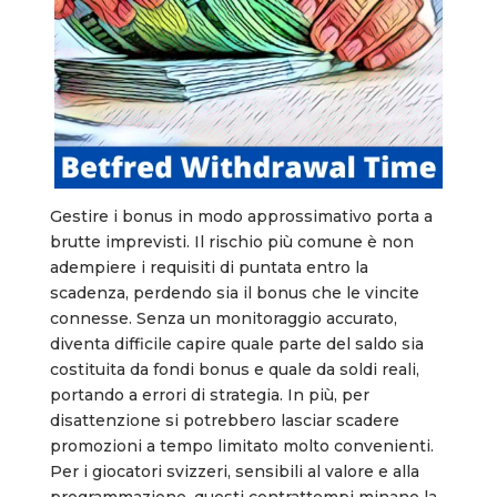
Gestire i bonus in modo approssimativo porta a
brutte imprevisti. Il rischio più comune è non
adempiere i requisiti di puntata entro la
scadenza, perdendo sia il bonus che le vincite
connesse. Senza un monitoraggio accurato,
diventa difficile capire quale parte del saldo sia
costituita da fondi bonus e quale da soldi reali,
portando a errori di strategia. In più, per
disattenzione si potrebbero lasciar scadere
promozioni a tempo limitato molto convenienti.
Per i giocatori svizzeri, sensibili al valore e alla
programmazione, questi contrattempi minano la