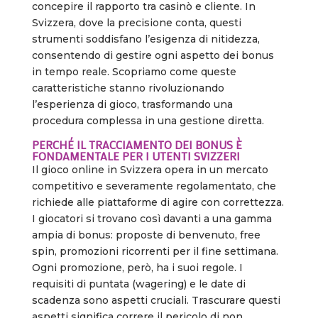
concepire il rapporto tra casinò e cliente. In
Svizzera, dove la precisione conta, questi
strumenti soddisfano l’esigenza di nitidezza,
consentendo di gestire ogni aspetto dei bonus
in tempo reale. Scopriamo come queste
caratteristiche stanno rivoluzionando
l’esperienza di gioco, trasformando una
procedura complessa in una gestione diretta.
PERCHÉ IL TRACCIAMENTO DEI BONUS È
FONDAMENTALE PER I UTENTI SVIZZERI
Il gioco online in Svizzera opera in un mercato
competitivo e severamente regolamentato, che
richiede alle piattaforme di agire con correttezza.
I giocatori si trovano così davanti a una gamma
ampia di bonus: proposte di benvenuto, free
spin, promozioni ricorrenti per il fine settimana.
Ogni promozione, però, ha i suoi regole. I
requisiti di puntata (wagering) e le date di
scadenza sono aspetti cruciali. Trascurare questi
aspetti significa correre il pericolo di non