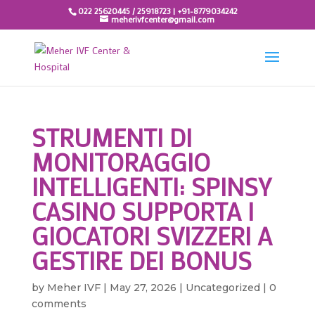
022 25620445 / 25918723 | +91-8779034242
meherivfcenter@gmail.com
STRUMENTI DI
MONITORAGGIO
INTELLIGENTI: SPINSY
CASINO SUPPORTA I
GIOCATORI SVIZZERI A
GESTIRE DEI BONUS
by
Meher IVF
|
May 27, 2026
|
Uncategorized
|
0
comments