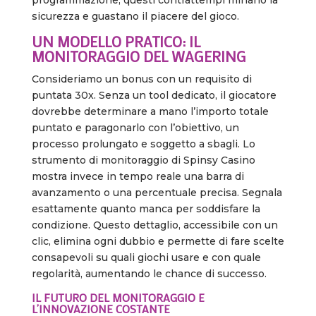
sicurezza e guastano il piacere del gioco.
UN MODELLO PRATICO: IL
MONITORAGGIO DEL WAGERING
Consideriamo un bonus con un requisito di
puntata 30x. Senza un tool dedicato, il giocatore
dovrebbe determinare a mano l’importo totale
puntato e paragonarlo con l’obiettivo, un
processo prolungato e soggetto a sbagli. Lo
strumento di monitoraggio di Spinsy Casino
mostra invece in tempo reale una barra di
avanzamento o una percentuale precisa. Segnala
esattamente quanto manca per soddisfare la
condizione. Questo dettaglio, accessibile con un
clic, elimina ogni dubbio e permette di fare scelte
consapevoli su quali giochi usare e con quale
regolarità, aumentando le chance di successo.
IL FUTURO DEL MONITORAGGIO E
L’INNOVAZIONE COSTANTE