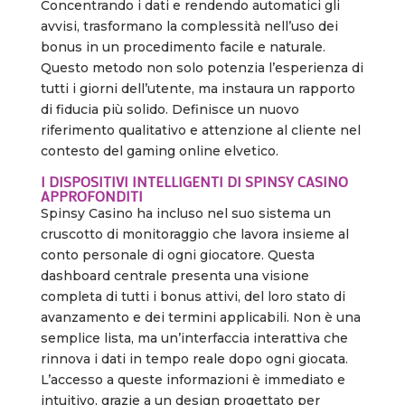
Concentrando i dati e rendendo automatici gli
avvisi, trasformano la complessità nell’uso dei
bonus in un procedimento facile e naturale.
Questo metodo non solo potenzia l’esperienza di
tutti i giorni dell’utente, ma instaura un rapporto
di fiducia più solido. Definisce un nuovo
riferimento qualitativo e attenzione al cliente nel
contesto del gaming online elvetico.
I DISPOSITIVI INTELLIGENTI DI SPINSY CASINO
APPROFONDITI
Spinsy Casino ha incluso nel suo sistema un
cruscotto di monitoraggio che lavora insieme al
conto personale di ogni giocatore. Questa
dashboard centrale presenta una visione
completa di tutti i bonus attivi, del loro stato di
avanzamento e dei termini applicabili. Non è una
semplice lista, ma un’interfaccia interattiva che
rinnova i dati in tempo reale dopo ogni giocata.
L’accesso a queste informazioni è immediato e
intuitivo, grazie a un design progettato per