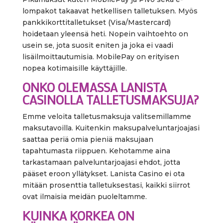
lompakot takaavat hetkellisen talletuksen. Myös
pankkikorttitalletukset (Visa/Mastercard)
hoidetaan yleensä heti. Nopein vaihtoehto on
usein se, jota suosit eniten ja joka ei vaadi
lisäilmoittautumisia. MobilePay on erityisen
nopea kotimaisille käyttäjille.
ONKO OLEMASSA LANISTA
CASINOLLA TALLETUSMAKSUJA?
Emme veloita talletusmaksuja valitsemillamme
maksutavoilla. Kuitenkin maksupalveluntarjoajasi
saattaa periä omia pieniä maksujaan
tapahtumasta riippuen. Kehotamme aina
tarkastamaan palveluntarjoajasi ehdot, jotta
pääset eroon yllätykset. Lanista Casino ei ota
mitään prosenttia talletuksestasi, kaikki siirrot
ovat ilmaisia meidän puoleltamme.
KUINKA KORKEA ON