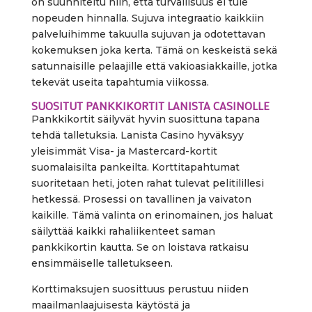
on suunniteltu niin, että turvallisuus ei tule
nopeuden hinnalla. Sujuva integraatio kaikkiin
palveluihimme takuulla sujuvan ja odotettavan
kokemuksen joka kerta. Tämä on keskeistä sekä
satunnaisille pelaajille että vakioasiakkaille, jotka
tekevät useita tapahtumia viikossa.
SUOSITUT PANKKIKORTIT LANISTA CASINOLLE
Pankkikortit säilyvät hyvin suosittuna tapana
tehdä talletuksia. Lanista Casino hyväksyy
yleisimmät Visa- ja Mastercard-kortit
suomalaisilta pankeilta. Korttitapahtumat
suoritetaan heti, joten rahat tulevat pelitilillesi
hetkessä. Prosessi on tavallinen ja vaivaton
kaikille. Tämä valinta on erinomainen, jos haluat
säilyttää kaikki rahaliikenteet saman
pankkikortin kautta. Se on loistava ratkaisu
ensimmäiselle talletukseen.
Korttimaksujen suosittuus perustuu niiden
maailmanlaajuisesta käytöstä ja