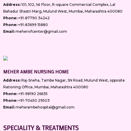
Address:
101, 102, 1st Floor, R-square Commercial Complex, Lal
Bahadur Shastri Marg, Mulund West, Mumbai, Maharashtra 400080
Phone:
+91-87790 34242
Phone:
+91-83699 15880
Email:
meherivfcenter@gmail.com
MEHER AMBE NURSING HOME
Address:
Raj-Sneha, Tambe Nagar, SN Road, Mulund West, opposite
Rationing Office, Mumbai, Maharashtra 400080
Phone:
+91-98190 26635
Phone:
+91-70450 29503
Email:
meherambehospital@gmail.com
SPECIALITY & TREATMENTS