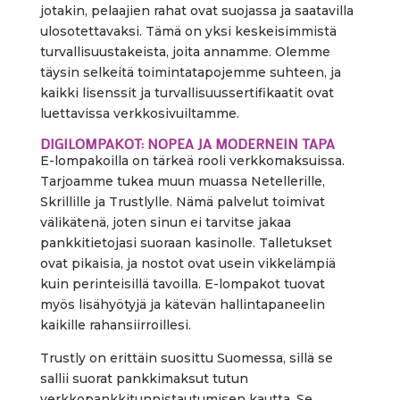
jotakin, pelaajien rahat ovat suojassa ja saatavilla
ulosotettavaksi. Tämä on yksi keskeisimmistä
turvallisuustakeista, joita annamme. Olemme
täysin selkeitä toimintatapojemme suhteen, ja
kaikki lisenssit ja turvallisuussertifikaatit ovat
luettavissa verkkosivuiltamme.
DIGILOMPAKOT: NOPEA JA MODERNEIN TAPA
E-lompakoilla on tärkeä rooli verkkomaksuissa.
Tarjoamme tukea muun muassa Netellerille,
Skrillille ja Trustlylle. Nämä palvelut toimivat
välikätenä, joten sinun ei tarvitse jakaa
pankkitietojasi suoraan kasinolle. Talletukset
ovat pikaisia, ja nostot ovat usein vikkelämpiä
kuin perinteisillä tavoilla. E-lompakot tuovat
myös lisähyötyjä ja kätevän hallintapaneelin
kaikille rahansiirroillesi.
Trustly on erittäin suosittu Suomessa, sillä se
sallii suorat pankkimaksut tutun
verkkopankkitunnistautumisen kautta. Se