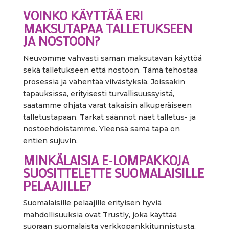
VOINKO KÄYTTÄÄ ERI
MAKSUTAPAA TALLETUKSEEN
JA NOSTOON?
Neuvomme vahvasti saman maksutavan käyttöä
sekä talletukseen että nostoon. Tämä tehostaa
prosessia ja vähentää viivästyksiä. Joissakin
tapauksissa, erityisesti turvallisuussyistä,
saatamme ohjata varat takaisin alkuperäiseen
talletustapaan. Tarkat säännöt näet talletus- ja
nostoehdoistamme. Yleensä sama tapa on
entien sujuvin.
MINKÄLAISIA E-LOMPAKKOJA
SUOSITTELETTE SUOMALAISILLE
PELAAJILLE?
Suomalaisille pelaajille erityisen hyviä
mahdollisuuksia ovat Trustly, joka käyttää
suoraan suomalaista verkkopankkitunnistusta,