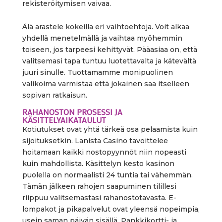
rekisteröitymisen vaivaa.
Älä arastele kokeilla eri vaihtoehtoja. Voit alkaa
yhdellä menetelmällä ja vaihtaa myöhemmin
toiseen, jos tarpeesi kehittyvät. Pääasiaa on, että
valitsemasi tapa tuntuu luotettavalta ja kätevältä
juuri sinulle. Tuottamamme monipuolinen
valikoima varmistaa että jokainen saa itselleen
sopivan ratkaisun.
RAHANOSTON PROSESSI JA
KÄSITTELYAIKATAULUT
Kotiutukset ovat yhtä tärkeä osa pelaamista kuin
sijoituksetkin. Lanista Casino tavoittelee
hoitamaan kaikki nostopyynnöt niin nopeasti
kuin mahdollista. Käsittelyn kesto kasinon
puolella on normaalisti 24 tuntia tai vähemmän.
Tämän jälkeen rahojen saapuminen tilillesi
riippuu valitsemastasi rahanostotavasta. E-
lompakot ja pikapalvelut ovat yleensä nopeimpia,
usein saman päivän sisällä. Pankkikortti- ja