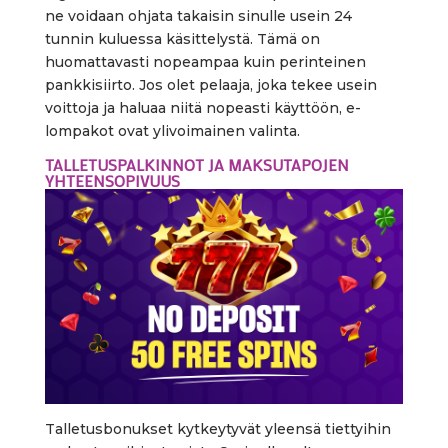
ne voidaan ohjata takaisin sinulle usein 24
tunnin kuluessa käsittelystä. Tämä on
huomattavasti nopeampaa kuin perinteinen
pankkisiirto. Jos olet pelaaja, joka tekee usein
voittoja ja haluaa niitä nopeasti käyttöön, e-
lompakot ovat ylivoimainen valinta.
TALLETUSPALKINNOT JA MAKSUTAPOJEN
YHTEENSOPIVUUS
Talletusbonukset kytkeytyvät yleensä tiettyihin