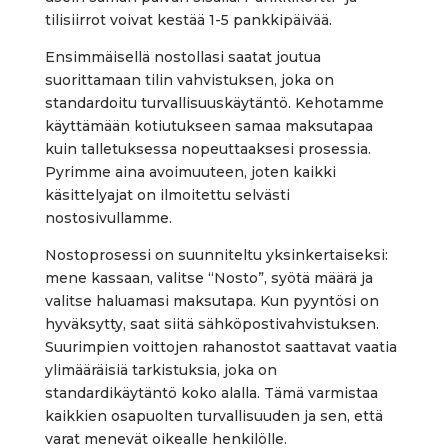
tilisiirrot voivat kestää 1-5 pankkipäivää.
Ensimmäisellä nostollasi saatat joutua
suorittamaan tilin vahvistuksen, joka on
standardoitu turvallisuuskäytäntö. Kehotamme
käyttämään kotiutukseen samaa maksutapaa
kuin talletuksessa nopeuttaaksesi prosessia.
Pyrimme aina avoimuuteen, joten kaikki
käsittelyajat on ilmoitettu selvästi
nostosivullamme.
Nostoprosessi on suunniteltu yksinkertaiseksi:
mene kassaan, valitse “Nosto”, syötä määrä ja
valitse haluamasi maksutapa. Kun pyyntösi on
hyväksytty, saat siitä sähköpostivahvistuksen.
Suurimpien voittojen rahanostot saattavat vaatia
ylimääräisiä tarkistuksia, joka on
standardikäytäntö koko alalla. Tämä varmistaa
kaikkien osapuolten turvallisuuden ja sen, että
varat menevät oikealle henkilölle.