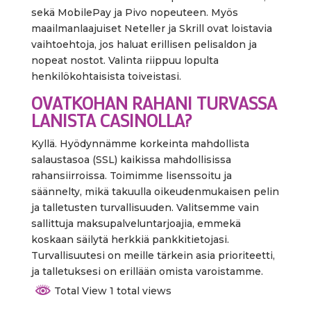
sekä MobilePay ja Pivo nopeuteen. Myös
maailmanlaajuiset Neteller ja Skrill ovat loistavia
vaihtoehtoja, jos haluat erillisen pelisaldon ja
nopeat nostot. Valinta riippuu lopulta
henkilökohtaisista toiveistasi.
OVATKOHAN RAHANI TURVASSA
LANISTA CASINOLLA?
Kyllä. Hyödynnämme korkeinta mahdollista
salaustasoa (SSL) kaikissa mahdollisissa
rahansiirroissa. Toimimme lisenssoitu ja
säännelty, mikä takuulla oikeudenmukaisen pelin
ja talletusten turvallisuuden. Valitsemme vain
sallittuja maksupalveluntarjoajia, emmekä
koskaan säilytä herkkiä pankkitietojasi.
Turvallisuutesi on meille tärkein asia prioriteetti,
ja talletuksesi on erillään omista varoistamme.
Total View 1 total views