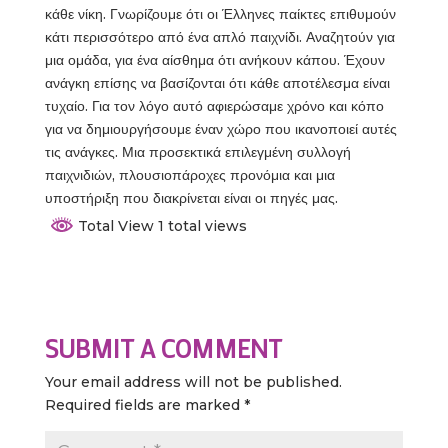
κάθε νίκη. Γνωρίζουμε ότι οι Έλληνες παίκτες επιθυμούν
κάτι περισσότερο από ένα απλό παιχνίδι. Αναζητούν για
μια ομάδα, για ένα αίσθημα ότι ανήκουν κάπου. Έχουν
ανάγκη επίσης να βασίζονται ότι κάθε αποτέλεσμα είναι
τυχαίο. Για τον λόγο αυτό αφιερώσαμε χρόνο και κόπο
για να δημιουργήσουμε έναν χώρο που ικανοποιεί αυτές
τις ανάγκες. Μια προσεκτικά επιλεγμένη συλλογή
παιχνιδιών, πλουσιοπάροχες προνόμια και μια
υποστήριξη που διακρίνεται είναι οι πηγές μας.
Total View 1 total views
SUBMIT A COMMENT
Your email address will not be published.
Required fields are marked
*