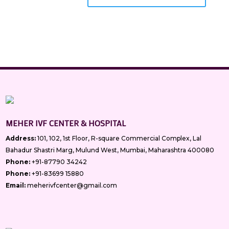
MEHER IVF CENTER & HOSPITAL
Address:
101, 102, 1st Floor, R-square Commercial Complex, Lal
Bahadur Shastri Marg, Mulund West, Mumbai, Maharashtra 400080
Phone:
+91-87790 34242
Phone:
+91-83699 15880
Email:
meherivfcenter@gmail.com