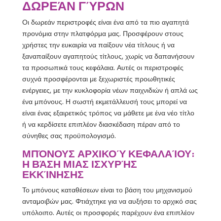
ΔΩΡΕΆΝ ΓΎΡΩΝ
Οι δωρεάν περιστροφές είναι ένα από τα πιο αγαπητά
προνόμια στην πλατφόρμα μας. Προσφέρουν στους
χρήστες την ευκαιρία να παίξουν νέα τίτλους ή να
ξαναπαίξουν αγαπητούς τίτλους, χωρίς να δαπανήσουν
τα προσωπικά τους κεφάλαια. Αυτές οι περιστροφές
συχνά προσφέρονται με ξεχωριστές προωθητικές
ενέργειες, με την κυκλοφορία νέων παιχνιδιών ή απλά ως
ένα μπόνους. Η σωστή εκμετάλλευσή τους μπορεί να
είναι ένας εξαιρετικός τρόπος να μάθετε με ένα νέο τίτλο
ή να κερδίσετε επιπλέον διασκέδαση πέραν από το
σύνηθες σας προϋπολογισμό.
ΜΠΌΝΟΥΣ ΑΡΧΙΚΟΎ ΚΕΦΑΛΑΊΟΥ:
Η ΒΆΣΗ ΜΙΑΣ ΙΣΧΥΡΉΣ
ΕΚΚΊΝΗΣΗΣ
Το μπόνους καταθέσεων είναι το βάση του μηχανισμού
ανταμοιβών μας. Φτιάχτηκε για να αυξήσει το αρχικό σας
υπόλοιπο. Αυτές οι προσφορές παρέχουν ένα επιπλέον