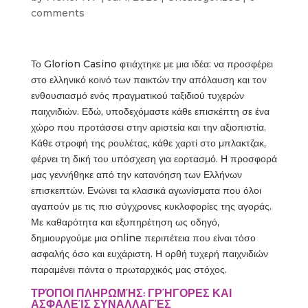
comments
Το Glorion Casino φτιάχτηκε με μια ιδέα: να προσφέρει
στο ελληνικό κοινό των παικτών την απόλαυση και τον
ενθουσιασμό ενός πραγματικού ταξιδιού τυχερών
παιχνιδιών. Εδώ, υποδεχόμαστε κάθε επισκέπτη σε ένα
χώρο που προτάσσει στην αριστεία και την αξιοπιστία.
Κάθε στροφή της ρουλέτας, κάθε χαρτί στο μπλακτζακ,
φέρνει τη δική του υπόσχεση για εορτασμό. Η προσφορά
μας γεννήθηκε από την κατανόηση των Ελλήνων
επισκεπτών. Ενώνει τα κλασικά αγωνίσματα που όλοι
αγαπούν με τις πιο σύγχρονες κυκλοφορίες της αγοράς.
Με καθαρότητα και εξυπηρέτηση ως οδηγό,
δημιουργούμε μια online περιπέτεια που είναι τόσο
ασφαλής όσο και ευχάριστη. Η ορθή τυχερή παιχνιδιών
παραμένει πάντα ο πρωταρχικός μας στόχος.
ΤΡΌΠΟΙ ΠΛΗΡΩΜΉΣ: ΓΡΉΓΟΡΕΣ ΚΑΙ
ΑΣΦΑΛΕΊΣ ΣΥΝΑΛΛΑΓΈΣ