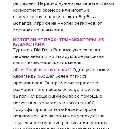
регламент. Нередко нужно размещать ставки
конкретного размера или играть в
определённую версию слота Big Bass
Bonanza. Игроки из многих регионов, от
Костаная до Шымкента,
ИСТОРИИ УСПЕХА: ТРИУМФАТОРЫ ИЗ
КАЗАХСТАНА
Турниры Big Bass Bonanza уже создали
первых звёзд и мотивирующие рассказы
среди казахстанских геймеров
https://bigbassplay.com/kz/
. Один участник из
Караганды обошёл более пятисот
противников. Он применил стратегию
размеренного набора очков, а в финале
выполнил решающий рывок с помощью
полученного золотого множителя х10.
Триумфаторша из Усть-Каменогорска
поделилась, что залогом к её успеху стало
тщательное изучение расписания турнира.