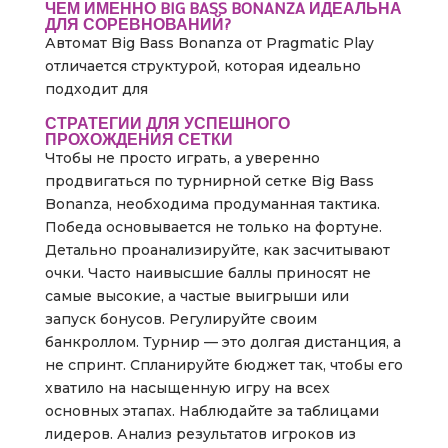
ЧЕМ ИМЕННО BIG BASS BONANZA ИДЕАЛЬНА
ДЛЯ СОРЕВНОВАНИЙ?
Автомат Big Bass Bonanza от Pragmatic Play
отличается структурой, которая идеально
подходит для
СТРАТЕГИИ ДЛЯ УСПЕШНОГО
ПРОХОЖДЕНИЯ СЕТКИ
Чтобы не просто играть, а уверенно
продвигаться по турнирной сетке Big Bass
Bonanza, необходима продуманная тактика.
Победа основывается не только на фортуне.
Детально проанализируйте, как засчитывают
очки. Часто наивысшие баллы приносят не
самые высокие, а частые выигрыши или
запуск бонусов. Регулируйте своим
банкроллом. Турнир — это долгая дистанция, а
не спринт. Спланируйте бюджет так, чтобы его
хватило на насыщенную игру на всех
основных этапах. Наблюдайте за таблицами
лидеров. Анализ результатов игроков из