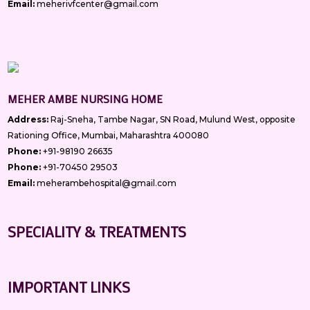
Email:
meherivfcenter@gmail.com
MEHER AMBE NURSING HOME
Address:
Raj-Sneha, Tambe Nagar, SN Road, Mulund West, opposite
Rationing Office, Mumbai, Maharashtra 400080
Phone:
+91-98190 26635
Phone:
+91-70450 29503
Email:
meherambehospital@gmail.com
SPECIALITY & TREATMENTS
IMPORTANT LINKS