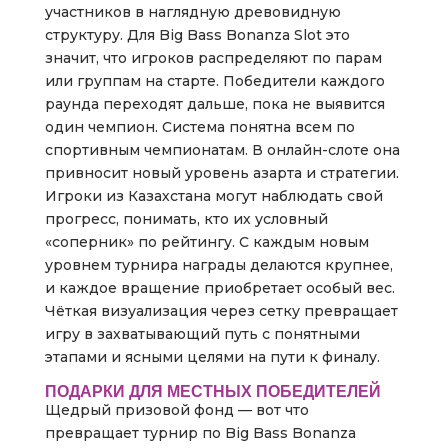
участников в наглядную древовидную
структуру. Для Big Bass Bonanza Slot это
значит, что игроков распределяют по парам
или группам на старте. Победители каждого
раунда переходят дальше, пока не выявится
один чемпион. Система понятна всем по
спортивным чемпионатам. В онлайн-слоте она
привносит новый уровень азарта и стратегии.
Игроки из Казахстана могут наблюдать свой
прогресс, понимать, кто их условный
«соперник» по рейтингу. С каждым новым
уровнем турнира награды делаются крупнее,
и каждое вращение приобретает особый вес.
Чёткая визуализация через сетку превращает
игру в захватывающий путь с понятными
этапами и ясными целями на пути к финалу.
ПОДАРКИ ДЛЯ МЕСТНЫХ ПОБЕДИТЕЛЕЙ
Щедрый призовой фонд — вот что
превращает турнир по Big Bass Bonanza