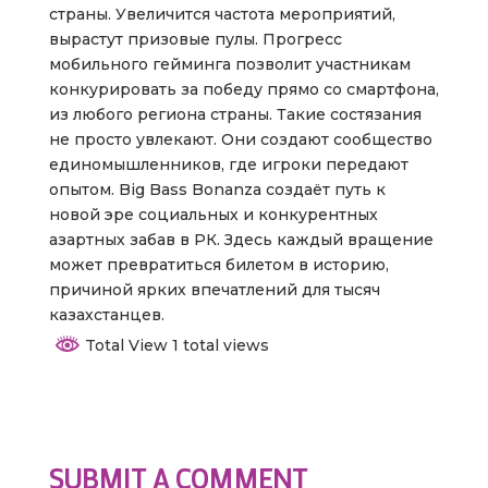
страны. Увеличится частота мероприятий,
вырастут призовые пулы. Прогресс
мобильного гейминга позволит участникам
конкурировать за победу прямо со смартфона,
из любого региона страны. Такие состязания
не просто увлекают. Они создают сообщество
единомышленников, где игроки передают
опытом. Big Bass Bonanza создаёт путь к
новой эре социальных и конкурентных
азартных забав в РК. Здесь каждый вращение
может превратиться билетом в историю,
причиной ярких впечатлений для тысяч
казахстанцев.
Total View 1 total views
SUBMIT A COMMENT