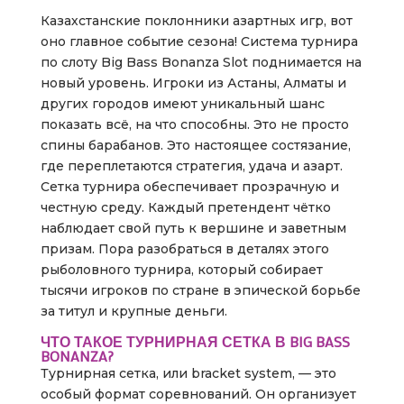
Казахстанские поклонники азартных игр, вот
оно главное событие сезона! Система турнира
по слоту Big Bass Bonanza Slot поднимается на
новый уровень. Игроки из Астаны, Алматы и
других городов имеют уникальный шанс
показать всё, на что способны. Это не просто
спины барабанов. Это настоящее состязание,
где переплетаются стратегия, удача и азарт.
Сетка турнира обеспечивает прозрачную и
честную среду. Каждый претендент чётко
наблюдает свой путь к вершине и заветным
призам. Пора разобраться в деталях этого
рыболовного турнира, который собирает
тысячи игроков по стране в эпической борьбе
за титул и крупные деньги.
ЧТО ТАКОЕ ТУРНИРНАЯ СЕТКА В BIG BASS
BONANZA?
Турнирная сетка, или bracket system, — это
особый формат соревнований. Он организует