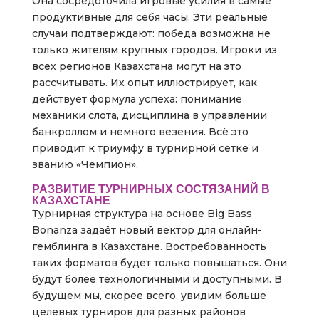
Она сосредоточила игровые усилия в самые
продуктивные для себя часы. Эти реальные
случаи подтверждают: победа возможна не
только жителям крупных городов. Игроки из
всех регионов Казахстана могут на это
рассчитывать. Их опыт иллюстрирует, как
действует формула успеха: понимание
механики слота, дисциплина в управлении
банкроллом и немного везения. Всё это
приводит к триумфу в турнирной сетке и
званию «Чемпион».
РАЗВИТИЕ ТУРНИРНЫХ СОСТЯЗАНИЙ В
КАЗАХСТАНЕ
Турнирная структура на основе Big Bass
Bonanza задаёт новый вектор для онлайн-
гемблинга в Казахстане. Востребованность
таких форматов будет только повышаться. Они
будут более технологичными и доступными. В
будущем мы, скорее всего, увидим больше
целевых турниров для разных районов