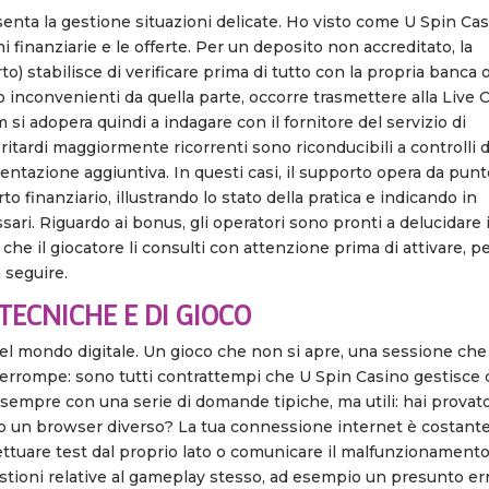
esenta la gestione situazioni delicate. Ho visto come U Spin Ca
ni finanziarie e le offerte. Per un deposito non accreditato, la
) stabilisce di verificare prima di tutto con la propria banca 
no inconvenienti da quella parte, occorre trasmettere alla Live 
m si adopera quindi a indagare con il fornitore del servizio di
 ritardi maggiormente ricorrenti sono riconducibili a controlli d
entazione aggiuntiva. In questi casi, il supporto opera da punt
rto finanziario, illustrando lo stato della pratica e indicando in
i. Riguardo ai bonus, gli operatori sono pronti a delucidare 
che il giocatore li consulti con attenzione prima di attivare, p
 seguire.
TECNICHE E DI GIOCO
nel mondo digitale. Un gioco che non si apre, una sessione che
terrompe: sono tutti contrattempi che U Spin Casino gestisce
i sempre con una serie di domande tipiche, ma utili: hai provat
to un browser diverso? La tua connessione internet è costant
fettuare test dal proprio lato o comunicare il malfunzionament
estioni relative al gameplay stesso, ad esempio un presunto er