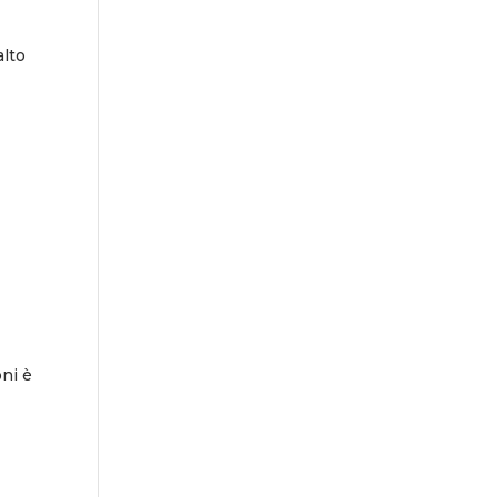
alto
oni è