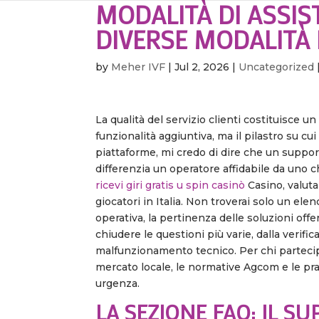
MODALITÀ DI ASSIST
DIVERSE MODALITÀ D
by
Meher IVF
|
Jul 2, 2026
|
Uncategorized
La qualità del servizio clienti costituisce u
funzionalità aggiuntiva, ma il pilastro su cu
piattaforme, mi credo di dire che un support
differenzia un operatore affidabile da uno c
ricevi giri gratis u spin casinò
Casino, valuta
giocatori in Italia. Non troverai solo un ele
operativa, la pertinenza delle soluzioni offert
chiudere le questioni più varie, dalla verif
malfunzionamento tecnico. Per chi parteci
mercato locale, le normative Agcom e le pra
urgenza.
LA SEZIONE FAQ: IL S