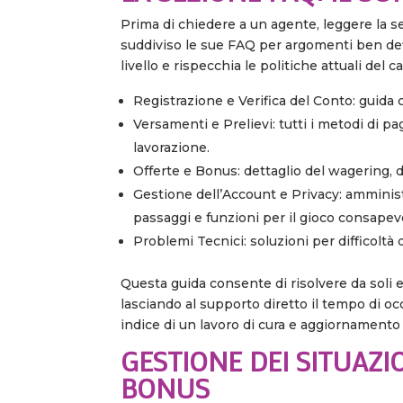
Prima di chiedere a un agente, leggere la 
suddiviso le sue FAQ per argomenti ben defin
livello e rispecchia le politiche attuali del 
Registrazione e Verifica del Conto: guida
Versamenti e Prelievi: tutti i metodi di pag
lavorazione.
Offerte e Bonus: dettaglio del wagering, d
Gestione dell’Account e Privacy: amminist
passaggi e funzioni per il gioco consapev
Problemi Tecnici: soluzioni per difficoltà d
Questa guida consente di risolvere da soli 
lasciando al supporto diretto il tempo di oc
indice di un lavoro di cura e aggiornamento
GESTIONE DEI SITUAZION
BONUS