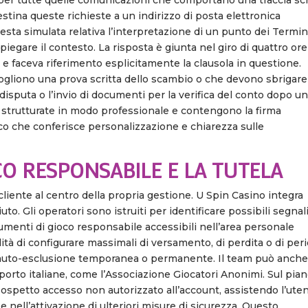
e per tutte quelle comunicazioni che comportano una traccia scr
 destina queste richieste a un indirizzo di posta elettronica
iesta simulata relativa l’interpretazione di un punto dei Termin
egare il contesto. La risposta è giunta nel giro di quattro ore
a e faceva riferimento esplicitamente la clausola in questione.
vogliono una prova scritta dello scambio o che devono sbrigare
 disputa o l’invio di documenti per la verifica del conto dopo u
o strutturate in modo professionale e contengono la firma
cco che conferisce personalizzazione e chiarezza sulle
CO RESPONSABILE E LA TUTELA
liente al centro della propria gestione. U Spin Casino integra
to. Gli operatori sono istruiti per identificare possibili segnali
trumenti di gioco responsabile accessibili nell’area personale
ità di configurare massimali di versamento, di perdita o di per
 di auto-esclusione temporanea o permanente. Il team può anch
upporto italiane, come l’Associazione Giocatori Anonimi. Sul pia
i sospetto accesso non autorizzato all’account, assistendo l’ute
 nell’attivazione di ulteriori misure di sicurezza. Questo