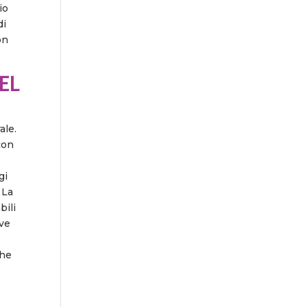
io
di
on
EL
ale.
con
gi
 La
bili
ove
che