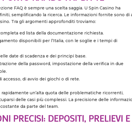
sezione FAQ è sempre una scelta saggia. U Spin Casino ha
iti, semplificando la ricerca. Le informazioni fornite sono di 
casino. Tra gli argomenti approfonditi troviamo:
 completa ed lista della documentazione richiesta.
amento disponibili per l’Italia, con le soglie e i tempi di
elle date di scadenza e dei principi base.
razione della password, impostazione della verifica in due
ole.
i accesso, di avvio dei giochi o di rete.
e rapidamente un’alta quota delle problematiche ricorrenti,
cuparsi delle casi più complessi. La precisione delle informazi
 costante da parte del team.
I PRECISI: DEPOSITI, PRELIEVI E