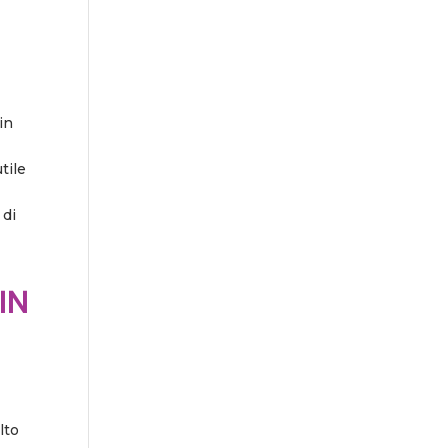
o
in
tile
 di
IN
lto