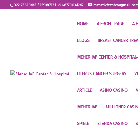
022 25620445 / 25918723 | +91-8779034242
meherivfcenter@gmail.co
HOME
A FRONT PAGE
A 
BLOGS
BREAST CANCER TRE
MEHER IVF CENTER & HOSPITAL-
UTERUS CANCER SURGERY
V
ARTICLE
ASINO CASINO
MEHER IVF
MILLIONER CASI
SPIELE
STARDA CASINO
S