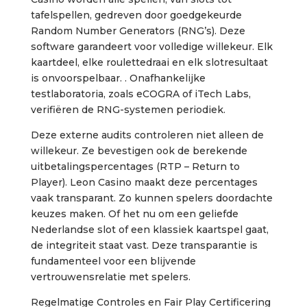
tafelspellen, gedreven door goedgekeurde
Random Number Generators (RNG’s). Deze
software garandeert voor volledige willekeur. Elk
kaartdeel, elke roulettedraai en elk slotresultaat
is onvoorspelbaar. . Onafhankelijke
testlaboratoria, zoals eCOGRA of iTech Labs,
verifiëren de RNG-systemen periodiek.
Deze externe audits controleren niet alleen de
willekeur. Ze bevestigen ook de berekende
uitbetalingspercentages (RTP – Return to
Player). Leon Casino maakt deze percentages
vaak transparant. Zo kunnen spelers doordachte
keuzes maken. Of het nu om een geliefde
Nederlandse slot of een klassiek kaartspel gaat,
de integriteit staat vast. Deze transparantie is
fundamenteel voor een blijvende
vertrouwensrelatie met spelers.
Regelmatige Controles en Fair Play Certificering