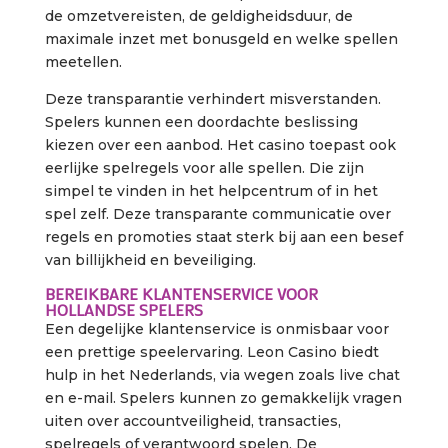
de omzetvereisten, de geldigheidsduur, de
maximale inzet met bonusgeld en welke spellen
meetellen.
Deze transparantie verhindert misverstanden.
Spelers kunnen een doordachte beslissing
kiezen over een aanbod. Het casino toepast ook
eerlijke spelregels voor alle spellen. Die zijn
simpel te vinden in het helpcentrum of in het
spel zelf. Deze transparante communicatie over
regels en promoties staat sterk bij aan een besef
van billijkheid en beveiliging.
BEREIKBARE KLANTENSERVICE VOOR
HOLLANDSE SPELERS
Een degelijke klantenservice is onmisbaar voor
een prettige speelervaring. Leon Casino biedt
hulp in het Nederlands, via wegen zoals live chat
en e-mail. Spelers kunnen zo gemakkelijk vragen
uiten over accountveiligheid, transacties,
spelregels of verantwoord spelen. De