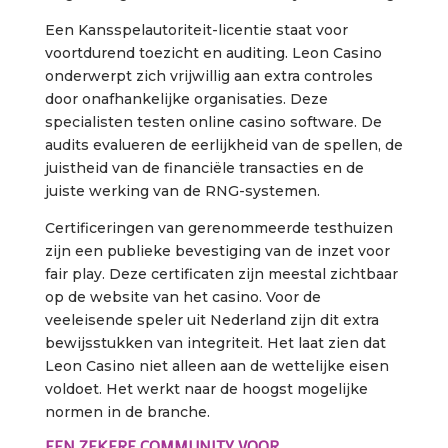
Een Kansspelautoriteit-licentie staat voor
voortdurend toezicht en auditing. Leon Casino
onderwerpt zich vrijwillig aan extra controles
door onafhankelijke organisaties. Deze
specialisten testen online casino software. De
audits evalueren de eerlijkheid van de spellen, de
juistheid van de financiële transacties en de
juiste werking van de RNG-systemen.
Certificeringen van gerenommeerde testhuizen
zijn een publieke bevestiging van de inzet voor
fair play. Deze certificaten zijn meestal zichtbaar
op de website van het casino. Voor de
veeleisende speler uit Nederland zijn dit extra
bewijsstukken van integriteit. Het laat zien dat
Leon Casino niet alleen aan de wettelijke eisen
voldoet. Het werkt naar de hoogst mogelijke
normen in de branche.
EEN ZEKERE COMMUNITY VOOR