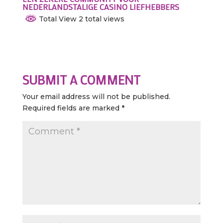
NEDERLANDSTALIGE CASINO LIEFHEBBERS
Total View 2 total views
SUBMIT A COMMENT
Your email address will not be published.
Required fields are marked
*