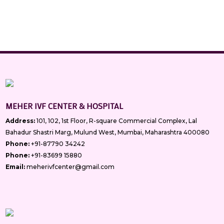
MEHER IVF CENTER & HOSPITAL
Address:
101, 102, 1st Floor, R-square Commercial Complex, Lal
Bahadur Shastri Marg, Mulund West, Mumbai, Maharashtra 400080
Phone:
+91-87790 34242
Phone:
+91-83699 15880
Email:
meherivfcenter@gmail.com