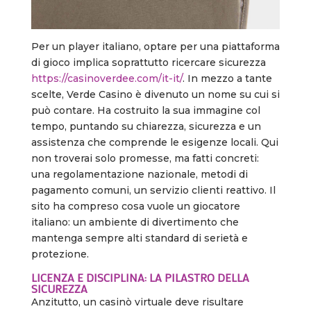
Per un player italiano, optare per una piattaforma
di gioco implica soprattutto ricercare sicurezza
https://casinoverdee.com/it-it/
. In mezzo a tante
scelte, Verde Casino è divenuto un nome su cui si
può contare. Ha costruito la sua immagine col
tempo, puntando su chiarezza, sicurezza e un
assistenza che comprende le esigenze locali. Qui
non troverai solo promesse, ma fatti concreti:
una regolamentazione nazionale, metodi di
pagamento comuni, un servizio clienti reattivo. Il
sito ha compreso cosa vuole un giocatore
italiano: un ambiente di divertimento che
mantenga sempre alti standard di serietà e
protezione.
LICENZA E DISCIPLINA: LA PILASTRO DELLA
SICUREZZA
Anzitutto, un casinò virtuale deve risultare