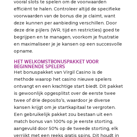
vooral slots te spelen om de voorwaarden
efficiënt te halen. Controleer altijd de specifieke
voorwaarden van de bonus die je claimt, want
deze kunnen per aanbieding verschillen. Door
deze drie pijlers (WR, tijd en restricties) goed te
begrijpen en te managen, voorkom je frustratie
en maximaliseer je je kansen op een succesvolle
opname.
HET WELKOMSTBONUSPAKKET VOOR
BEGINNENDE SPELERS
Het bonuspakket van Virgil Casino is de
methode waarop het casino nieuwe spelers
ontvangt en een krachtige start biedt. Dit pakket
is gewoonlijk opgesplitst over de eerste twee
twee of drie deposito’s, waardoor je diverse
kansen krijgt om je startkapitaal te vergroten.
Een gebruikelijk pakket zou bestaan uit een
match bonus van 100% op je eerste storting,
aangevuld door 50% op de tweede storting, elk
verrijkt met een reeks gratis spins. Dit houdt in