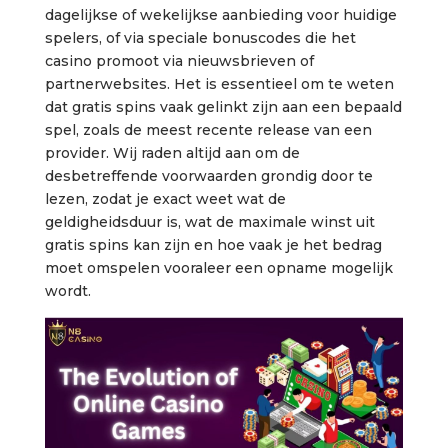
dagelijkse of wekelijkse aanbieding voor huidige
spelers, of via speciale bonuscodes die het
casino promoot via nieuwsbrieven of
partnerwebsites. Het is essentieel om te weten
dat gratis spins vaak gelinkt zijn aan een bepaald
spel, zoals de meest recente release van een
provider. Wij raden altijd aan om de
desbetreffende voorwaarden grondig door te
lezen, zodat je exact weet wat de
geldigheidsduur is, wat de maximale winst uit
gratis spins kan zijn en hoe vaak je het bedrag
moet omspelen vooraleer een opname mogelijk
wordt.