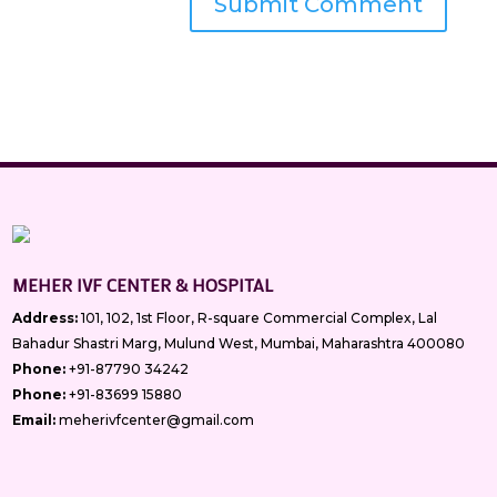
MEHER IVF CENTER & HOSPITAL
Address:
101, 102, 1st Floor, R-square Commercial Complex, Lal
Bahadur Shastri Marg, Mulund West, Mumbai, Maharashtra 400080
Phone:
+91-87790 34242
Phone:
+91-83699 15880
Email:
meherivfcenter@gmail.com