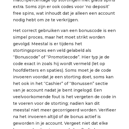
matchpercentage op stortingen met gratis spins
extra. Soms zijn er ook codes voor ‘no deposit’
free spins, wat inhoudt dat je alleen een account
nodig hebt om ze te verkrijgen.
Het correct gebruiken van een bonuscode is een
simpel proces, maar het moet strikt worden
gevolgd. Meestal is er tijdens het
stortingsproces een veld gelabeld als
“Bonuscode” of “Promotiecode”. Hier typ je de
code exact in zoals hij wordt vermeld (let op
hoofdletters en spaties). Soms moet je de code
invoeren voordat je een storting doet, soms kan
het ook in het “Cashier” of “Bonussen” sectie
van je account nadat je bent ingelogd. Een
veelvoorkomende fout is het vergeten de code in
te voeren voor de storting; nadien kan dit
meestal niet meer gecorrigeerd worden. Verifieer
na het invoeren altijd of de bonus actief is
geworden in je account. Vergeet niet dat elke