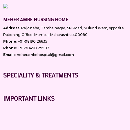
MEHER AMBE NURSING HOME
Address:
Raj-Sneha, Tambe Nagar, SN Road, Mulund West, opposite
Rationing Office, Mumbai, Maharashtra 400080
Phone:
+91-98190 26635
Phone:
+91-70450 29503
Email:
meherambehospital@gmail.com
SPECIALITY & TREATMENTS
IMPORTANT LINKS