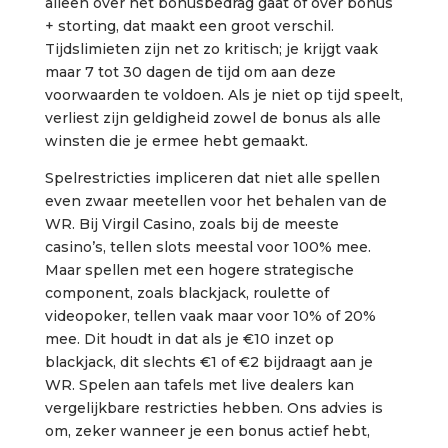
alleen over het bonusbedrag gaat of over bonus
+ storting, dat maakt een groot verschil.
Tijdslimieten zijn net zo kritisch; je krijgt vaak
maar 7 tot 30 dagen de tijd om aan deze
voorwaarden te voldoen. Als je niet op tijd speelt,
verliest zijn geldigheid zowel de bonus als alle
winsten die je ermee hebt gemaakt.
Spelrestricties impliceren dat niet alle spellen
even zwaar meetellen voor het behalen van de
WR. Bij Virgil Casino, zoals bij de meeste
casino’s, tellen slots meestal voor 100% mee.
Maar spellen met een hogere strategische
component, zoals blackjack, roulette of
videopoker, tellen vaak maar voor 10% of 20%
mee. Dit houdt in dat als je €10 inzet op
blackjack, dit slechts €1 of €2 bijdraagt aan je
WR. Spelen aan tafels met live dealers kan
vergelijkbare restricties hebben. Ons advies is
om, zeker wanneer je een bonus actief hebt,