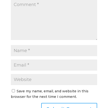
Save my name, email, and website in this
browser for the next time I comment.