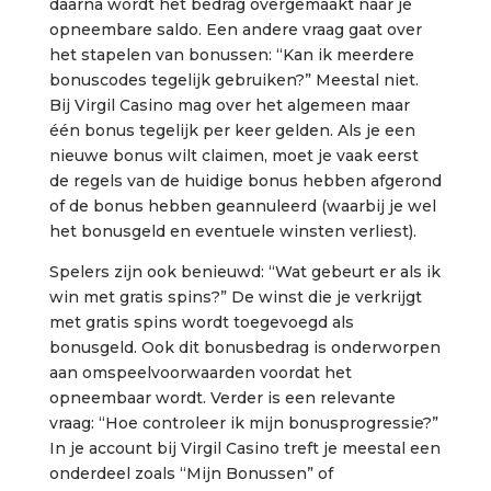
daarna wordt het bedrag overgemaakt naar je
opneembare saldo. Een andere vraag gaat over
het stapelen van bonussen: “Kan ik meerdere
bonuscodes tegelijk gebruiken?” Meestal niet.
Bij Virgil Casino mag over het algemeen maar
één bonus tegelijk per keer gelden. Als je een
nieuwe bonus wilt claimen, moet je vaak eerst
de regels van de huidige bonus hebben afgerond
of de bonus hebben geannuleerd (waarbij je wel
het bonusgeld en eventuele winsten verliest).
Spelers zijn ook benieuwd: “Wat gebeurt er als ik
win met gratis spins?” De winst die je verkrijgt
met gratis spins wordt toegevoegd als
bonusgeld. Ook dit bonusbedrag is onderworpen
aan omspeelvoorwaarden voordat het
opneembaar wordt. Verder is een relevante
vraag: “Hoe controleer ik mijn bonusprogressie?”
In je account bij Virgil Casino treft je meestal een
onderdeel zoals “Mijn Bonussen” of