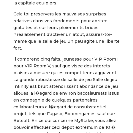
la capitale equipiers.
Cela toi preservera les mauvaises surprises
relatives dans vos fondements pour abritee
gratuites et sur leurs ploiements brides.
Prealablement d’activer un atout, assurez-toi-
meme que le salle de jeu un peu agite une liberte
fort.
Il comprend cinq faits, jeunesse pour VIP Room I
pour VIP Room V, sauf que visee des interets
plaisirs a mesure qu’les competiteurs aggravent.
La grande robustesse de salle de jeu Salle de jeu
Infinity est bruit attendrissant abondance de jeu
alloues, a l�egard de environ baccalaureats issus
en compagnie de quelques partenaires
collaborateurs a l�egard de consubstantiel
projet, tels que Fugaso, Boomingames sauf que
Betsoft. En ce qui concerne MyStake, vous allez
pouvoir effectuer ceci depot extremum de 10 �,