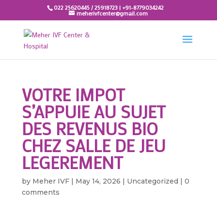
022 25620445 / 25918723 | +91-8779034242
meherivfcenter@gmail.com
VOTRE IMPOT
S’APPUIE AU SUJET
DES REVENUS BIO
CHEZ SALLE DE JEU
LEGEREMENT
by
Meher IVF
|
May 14, 2026
|
Uncategorized
|
0
comments